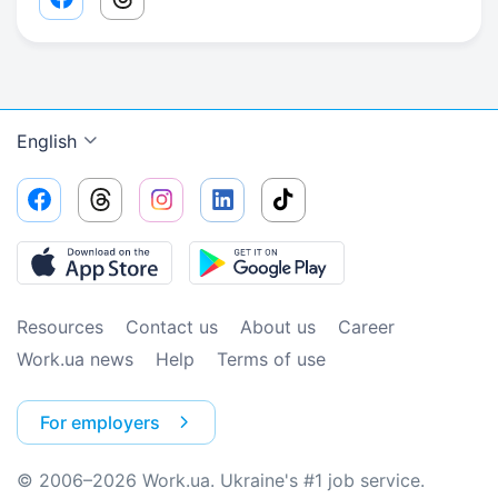
Facebook share link
Threads share link
English
Resources
Contact us
About us
Сareer
Work.ua news
Help
Terms of use
For employers
© 2006–2026 Work.ua. Ukraine's #1 job service.