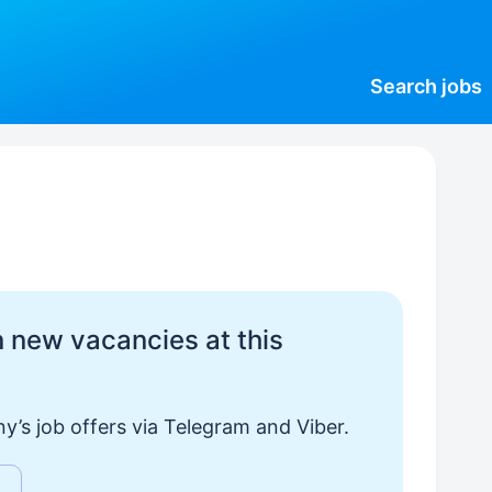
Search
jobs
 new vacancies at this
y’s job offers via Telegram and Viber.