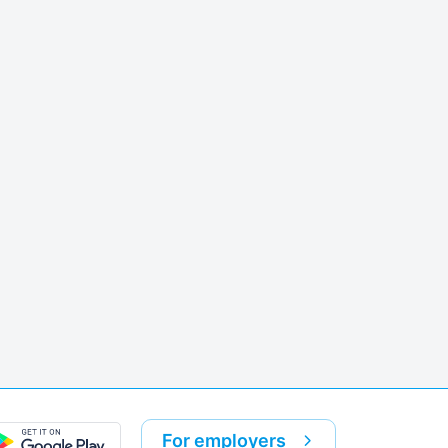
k
re link
For employers