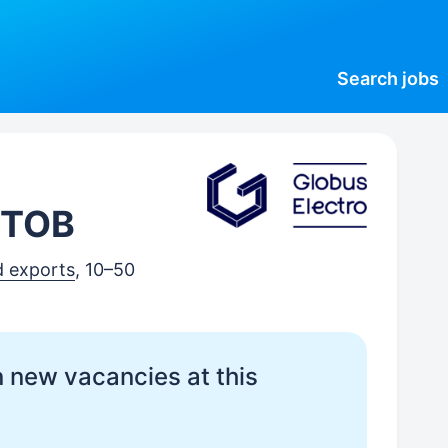
Search
jobs
 ТОВ
d exports
, 10–50
 new vacancies at this