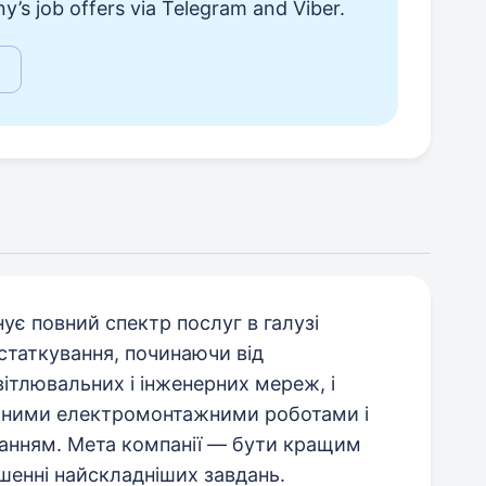
y’s job offers via Telegram and Viber.
є повний спектр послуг в галузі
устаткування, починаючи від
ітлювальних і інженерних мереж, і
ійними електромонтажними роботами і
анням. Мета компанії — бути кращим
ішенні найскладніших завдань.