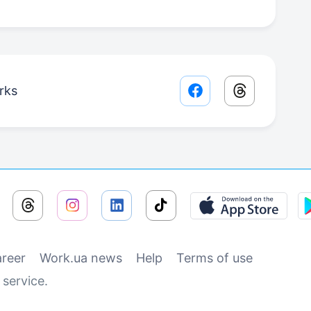
rks
Facebook share lin
Threads sha
reer
Work.ua news
Help
Terms of use
service.