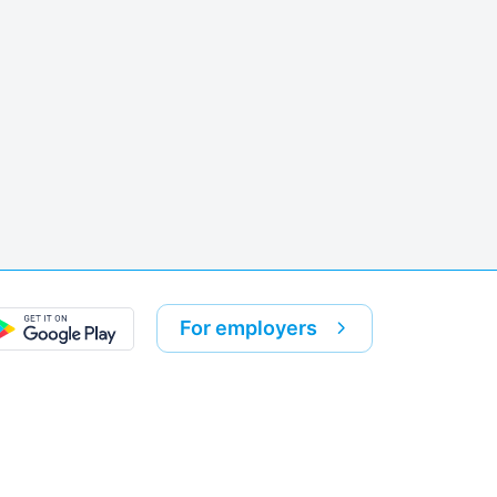
k
re link
For employers