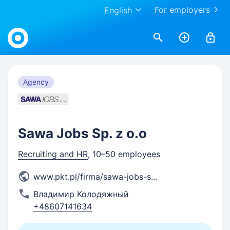
For employers
English
Work.ua
Agency
Sawa Jobs Sp. z o.o
Recruiting and HR
, 10–50 employees
www.pkt.pl/firma/sawa-jobs-s
...
Владимир Колодяжный
+48607141634