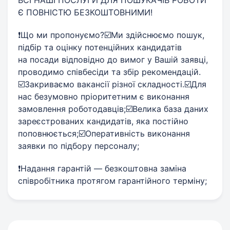
ВСІ НАШІ ПОСЛУГИ ДЛЯ ПОШУКАЧІВ РОБОТИ
Є ПОВНІСТЮ БЕЗКОШТОВНИМИ!
❗️Що ми пропонуємо?☑️Ми здійснюємо пошук,
підбір та оцінку потенційних кандидатів
на посади відповідно до вимог у Вашій заявці,
проводимо співбесіди та збір рекомендацій.
☑️Закриваємо вакансії різної складності.☑️Для
нас безумовно пріоритетним є виконання
замовлення роботодавців;☑️Велика база даних
зареєстрованих кандидатів, яка постійно
поповнюється;☑️Оперативність виконання
заявки по підбору персоналу;
❗️Надання гарантій — безкоштовна заміна
співробітника протягом гарантійного терміну;