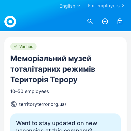
For employers
English
Work.ua
Verified
Меморіальний музей
тоталітарних режимів
Територія Терору
10–50 employees
territoryterror.org.ua/
Want to stay updated on new
vacancies at this company?