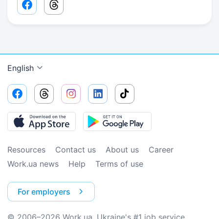
Facebook share link
Threads share link
English
Resources
Contact us
About us
Сareer
Work.ua news
Help
Terms of use
For employers
© 2006–2026 Work.ua. Ukraine's #1 job service.