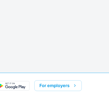
k
re link
For employers