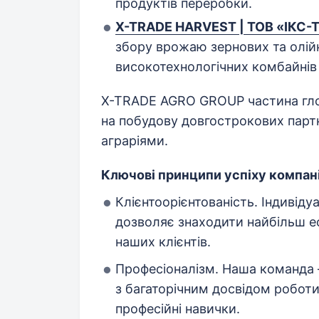
продуктів переробки.
X-TRADE HARVEST | ТОВ «ІКС
збору врожаю зернових та олій
високотехнологічних комбайнів
X-TRADE AGRO GROUP частина глоб
на побудову довгострокових парт
аграріями.
Ключові принципи успіху компані
Клієнтоорієнтованість. Індивіду
дозволяє знаходити найбільш еф
наших клієнтів.
Професіоналізм. Наша команда —
з багаторічним досвідом роботи
професійні навички.