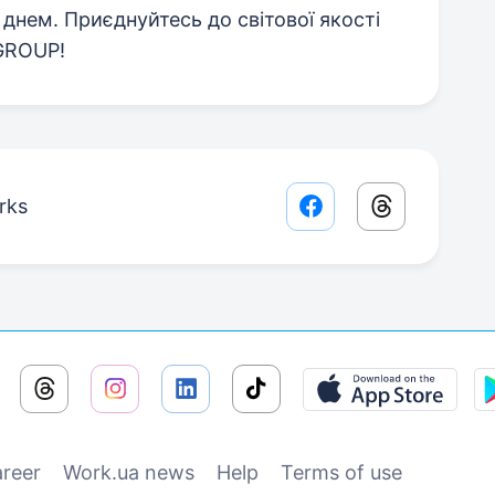
 днем. Приєднуйтесь до світової якості
GROUP!
rks
Facebook share lin
Threads sha
reer
Work.ua news
Help
Terms of use