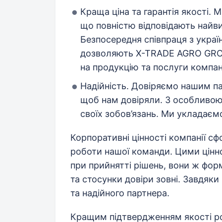
Краща ціна та гарантія якості.
що повністю відповідають найв
Безпосередня співпраця з укра
дозволяють X-TRADE AGRO GROUP
на продукцію та послуги компані
Надійність. Довіряємо нашим па
щоб нам довіряли. З особливою
своїх зобов’язань. Ми укладаємо
Корпоративні цінності компанії сф
роботи нашої команди. Цими цінн
при прийнятті рішень, вони ж фор
та стосунки довіри зовні. Завдяк
та надійного партнера.
Кращим підтвердженням якості ро