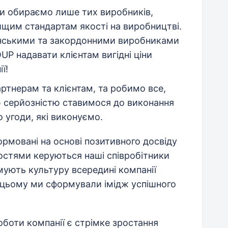
 Ми обираємо лише тих виробників,
ищим стандартам якості на виробництві.
їнськими та закордонними виробниками
 надавати клієнтам вигідні ціни
ї!
ртнерам та клієнтам, та робимо все,
 серйозністю ставимося до виконання
 угоди, які виконуємо.
ормовані на основі позитивного досвіду
остями керуються наші співробітники
мують культуру всередині компанії
и цьому ми сформували імідж успішного
боти компанії є стрімке зростання