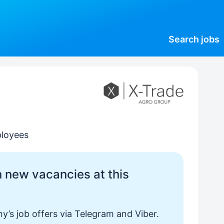
Search
jobs
ployees
 new vacancies at this
y’s job offers via Telegram and Viber.