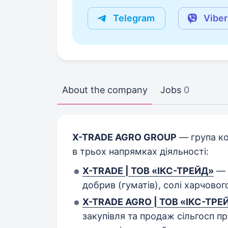
Telegram
Viber
About the company
Jobs
0
X-TRADE AGRO GROUP
— група ко
в трьох напрямках діяльності:
X-TRADE | ТОВ «ІКС-ТРЕЙД»
— 
добрив (гуматів), солі харчово
X-TRADE AGRO | ТОВ «ІКС-ТРЕ
закупівля та продаж сільгосп про