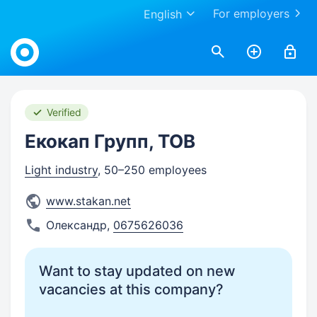
For employers
English
Work.ua
Verified
Екокап Групп, ТОВ
Light industry
, 50–250 employees
www.stakan.net
Олександр
,
0675626036
Want to stay updated on new
vacancies at this company?