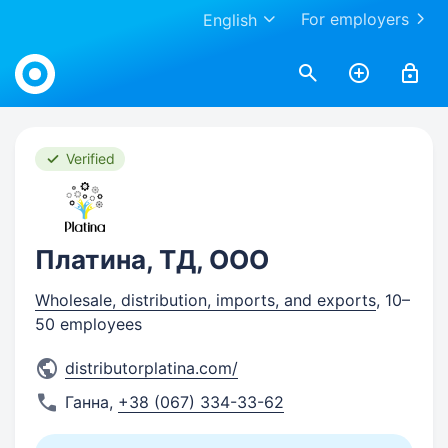
For employers
English
Work.ua
Verified
Платина, ТД, ООО
Wholesale, distribution, imports, and exports
, 10–
50 employees
distributorplatina.com/
Ганна
,
+38 (067) 334-33-62