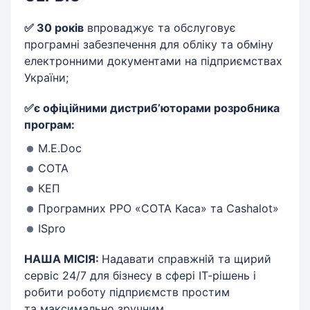
✅ 30 років
впроваджує та обслуговує
програмні забезпечення для обліку та обміну
електронними документами на підприємствах
України;
✅є офіційними дистриб’юторами розробника
програм:
M.E.Doc
СОТА
КЕП
Програмних РРО «СОТА Каса» та Cashalot»
ISpro
НАША МІСІЯ:
Надавати справжній та щирий
сервіс 24/7 для бізнесу в сфері ІТ-рішень і
робити роботу підприємств простим
та максимально зручним.