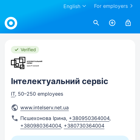
For employers
English
Work.ua
Verified
Інтелектуальний сервіс
IT
, 50–250 employees
www.intelserv.net.ua
Пєшехонова Ірина
,
+380950364004
,
+380980364004
,
+380730364004