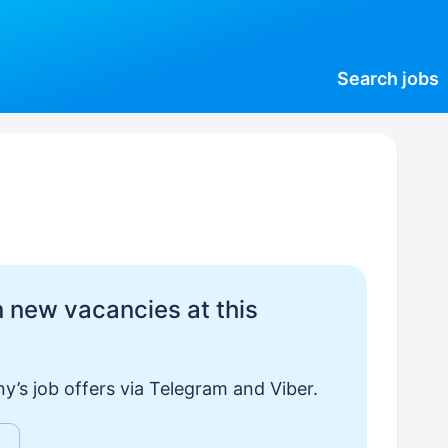
Search
jobs
 new vacancies at this
y’s job offers via Telegram and Viber.