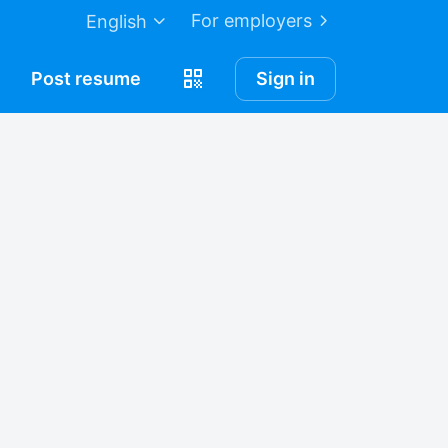
For employers
English
Post
resume
Sign in