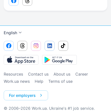
Facebook share link
Threads share link
English
Resources
Contact us
About us
Сareer
Work.ua news
Help
Terms of use
For employers
© 2006–2026 Work.ua. Ukraine's #1 job service.