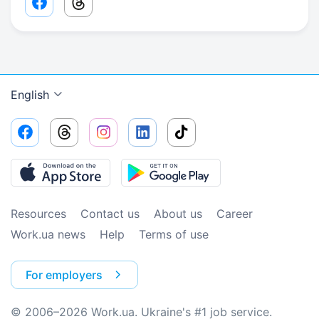
Facebook share link
Threads share link
English
Resources
Contact us
About us
Сareer
Work.ua news
Help
Terms of use
For employers
© 2006–2026 Work.ua. Ukraine's #1 job service.