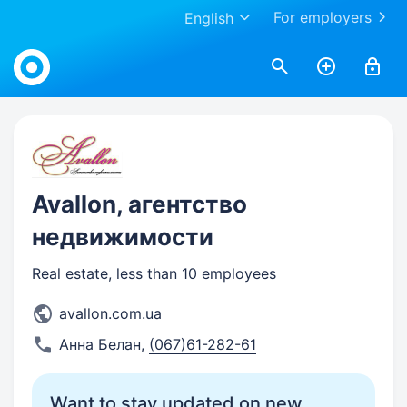
For employers
English
Work.ua
Avallon, агентство
недвижимости
Real estate
, less than 10 employees
avallon.com.ua
Анна Белан
,
(067)61-282-61
Want to stay updated on new