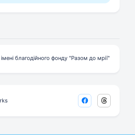
 імені благодійного фонду "Разом до мрії"
rks
Facebook share lin
Threads sha