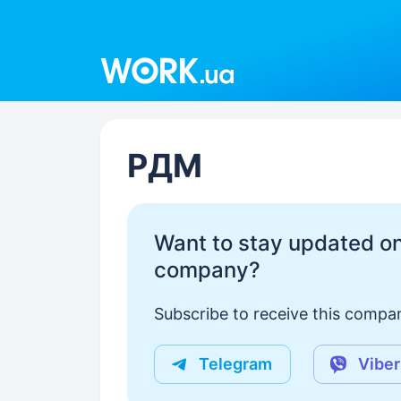
Work.ua
РДМ
Want to stay updated on
company?
Subscribe to receive this compan
Telegram
Viber