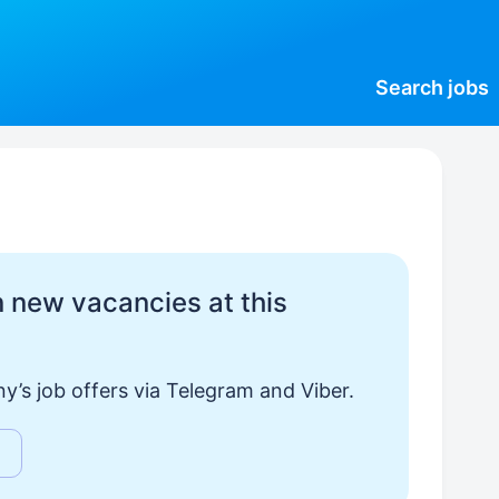
Search
jobs
 new vacancies at this
y’s job offers via Telegram and Viber.