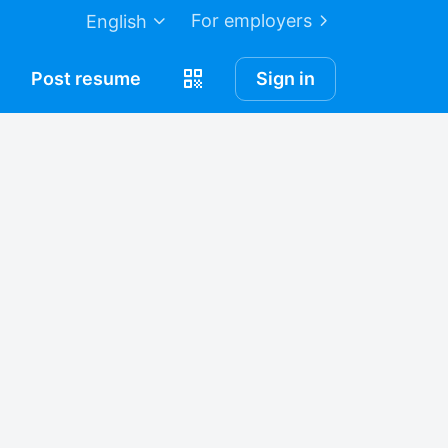
For employers
English
Post
resume
Sign in