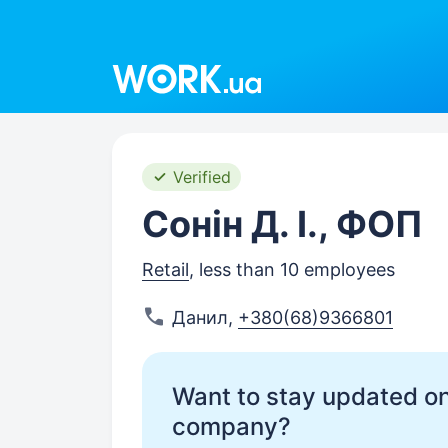
Work.ua
Verified
Сонін Д. І., ФОП
Retail
, less than 10 employees
Данил
,
+380(68)9366801
Want to stay updated on
company?