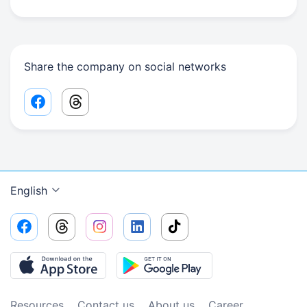
Share the company on social networks
Facebook share link
Threads share link
English
Resources
Contact us
About us
Сareer