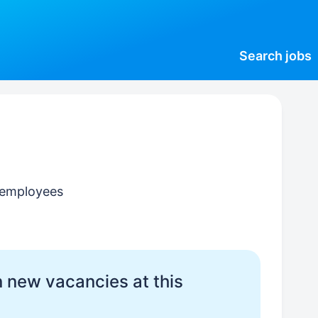
Search
jobs
 employees
 new vacancies at this