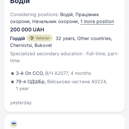
Водій
Considering positions:
Водій, Працівник
охорони, Начальник охорони,
1 more position
200 000 UAH
Гордій
Veteran
32 years
,
Other countries,
Chernivtsi, Bukovel
Specialized secondary education · Full-time, part-
time
3-й Оп ССО,
В/Ч А2077, 4 months
79-я ОДШБр,
Військова частина А0224,
1 year
yesterday