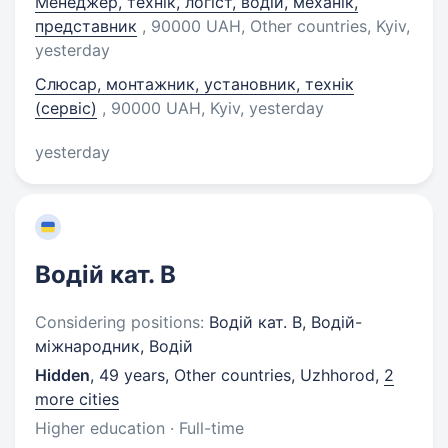
Менеджер, технік, логіст, водій, механік,
представник
, 90000 UAH, Other countries, Kyiv
,
yesterday
Слюсар, монтажник, установник, технік
(сервіс)
, 90000 UAH, Kyiv
, yesterday
yesterday
Водій кат. В
Considering positions:
Водій кат. В, Водій-
міжнародник, Водій
Hidden
,
49 years
,
Other countries, Uzhhorod
,
2
more cities
Higher education · Full-time