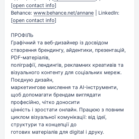
[
open contact info
]
Behance:
www.behance.net/annane
| LinkedIn:
[
open contact info
]
ПРОФІЛЬ
Графічний та веб-дизайнер із досвідом
створення брендингу, айдентики, презентацій,
PDF-матеріалів,
поліграфії, лендингів, рекламних креативів та
візуального контенту для соціальних мереж.
Поєдную дизайн,
маркетингове мислення та AI-інструменти,
щоб допомагати брендам виглядати
професійно, чітко доносити
цінність і зростати онлайн. Працюю з повним
циклом візуальної комунікації: від ідеї,
структури та концепції до
готових матеріалів для digital і друку.