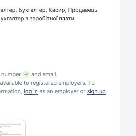
алтер, Бухгалтер, Касир, Продавець-
Бухгалтер з заробітної плати
e number
and email.
vailable to registered employers. To
formation,
log in
as an employer or
sign up
.