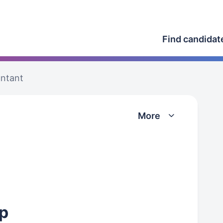
Find candidat
untant
More
р