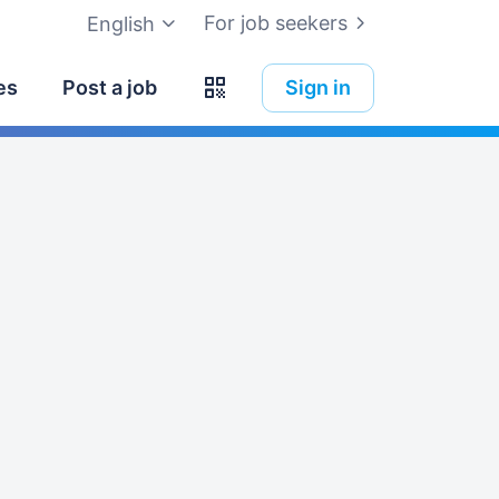
For job seekers
English
es
Post a job
Sign in