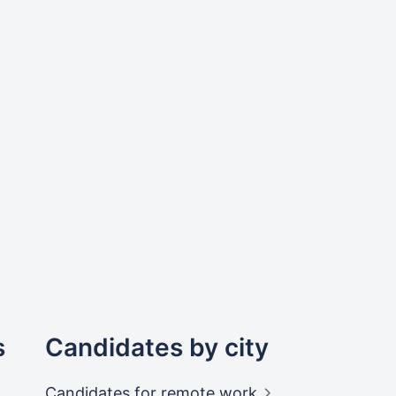
s
Candidates by city
Candidates
for remote work