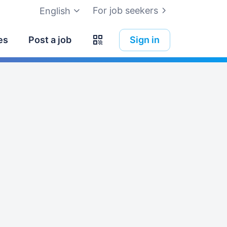
For job seekers
English
es
Post a job
Sign in