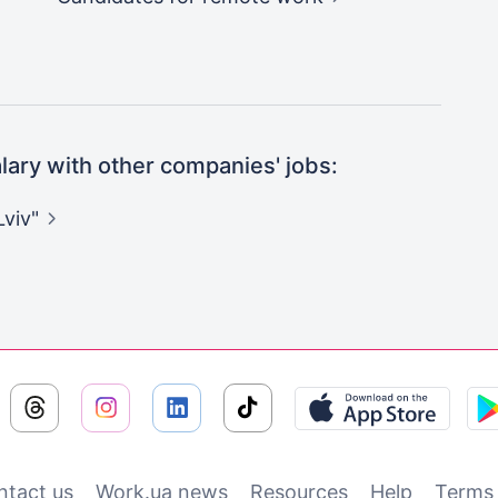
ary with other companies' jobs:
Lviv"
ntact us
Work.ua news
Resources
Help
Terms 