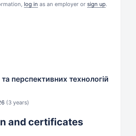
formation,
log in
as an employer or
sign up
.
 та перспективних технологій
026
(3 years)
n and certificates