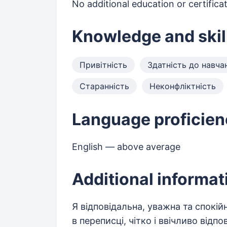
No additional education or certifica
Knowledge and skil
Привітність
Здатність до навча
Старанність
Неконфліктність
Language proficien
English — above average
Additional informat
Я відповідальна, уважна та спокі
в переписці, чітко і ввічливо відп