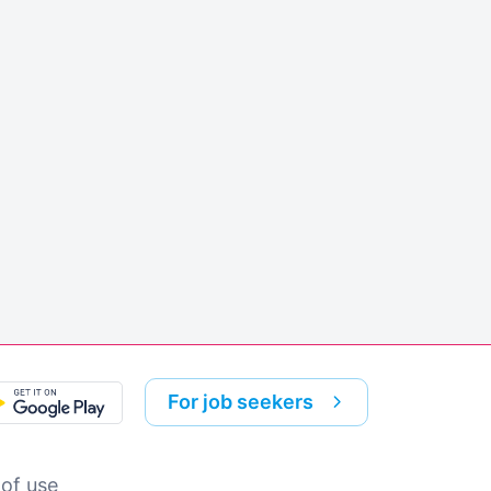
For job seekers
of use