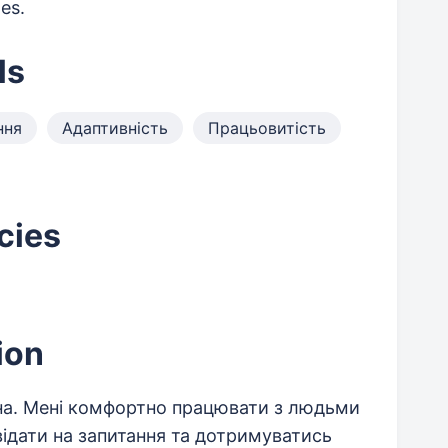
tes.
ls
ння
Адаптивність
Працьовитість
cies
ion
йна. Мені комфортно працювати з людьми
овідати на запитання та дотримуватись