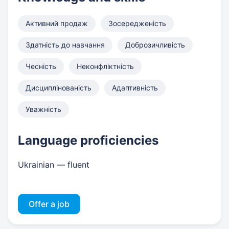
Активний продаж
Зосередженість
Здатність до навчання
Доброзичливість
Чесність
Неконфліктність
Дисциплінованість
Адаптивність
Уважність
Language proficiencies
Ukrainian — fluent
Offer a job