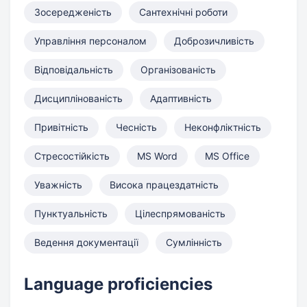
Зосередженість
Сантехнічні роботи
Управління персоналом
Доброзичливість
Відповідальність
Організованість
Дисциплінованість
Адаптивність
Привітність
Чесність
Неконфліктність
Стресостійкість
MS Word
MS Office
Уважність
Висока працездатність
Пунктуальність
Цілеспрямованість
Ведення документації
Сумлінність
Language proficiencies