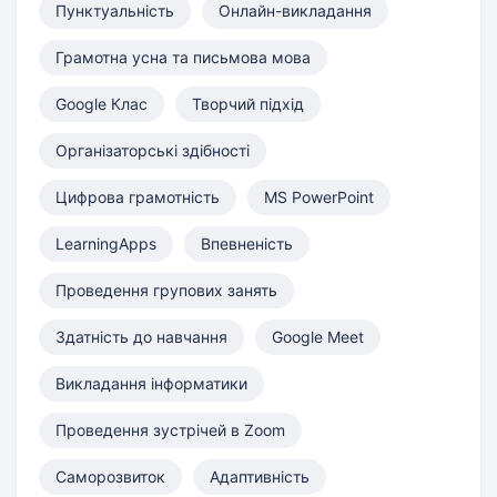
Пунктуальність
Онлайн-викладання
Грамотна усна та письмова мова
Google Клас
Творчий підхід
Організаторські здібності
Цифрова грамотність
MS PowerPoint
LearningApps
Впевненість
Проведення групових занять
Здатність до навчання
Google Meet
Викладання інформатики
Проведення зустрічей в Zoom
Саморозвиток
Адаптивність