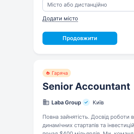
Додати місто
Продовжити
Гаряча
Senior Accountant
Laba Group
Київ
Повна зайнятість. Досвід роботи від 5 років. Онлайн-осві
динамічних стартапів та інвестиці
понад $400 мільярдів. Ми, команд