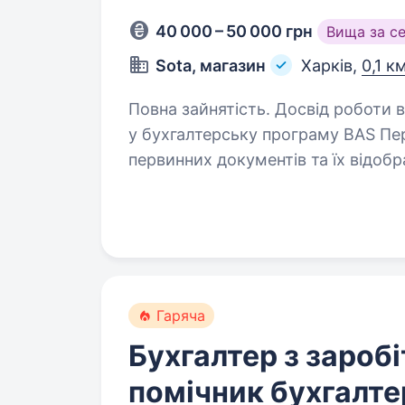
40 000 – 50 000 грн
Вища за с
Sota, магазин
Харків,
0,1 к
Повна зайнятість. Досвід роботи від 2 років. Обов’язк
у бухгалтерську програму BAS Перевірка правильності оформлення
первинних документів та їх відображення в облі
фінансової та податкової звітност
Гаряча
Бухгалтер з заробі
помічник бухгалте