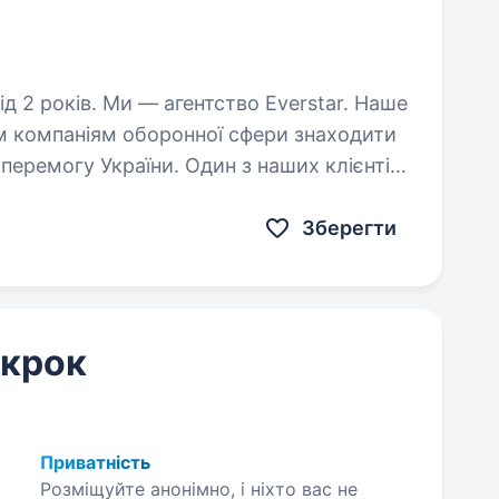
тво Everstar. Наше
м компаніям оборонної сфери знаходити
еремогу України. Один з наших клієнтів
и та радіоелектронних…
Зберегти
 крок
Приватність
Розміщуйте анонімно, і ніхто вас не