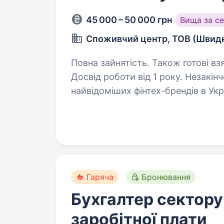
45 000 – 50 000 грн
Вища за с
Споживчий центр, ТОВ (Швидк
Повна зайнятість. Також готові вз
Досвід роботи від 1 року. Незакінчена вища освіт
найвідоміших фінтех-брендів в Укр
15 років. Ми постійно розвиваєм
н
Гаряча
Бронювання
Бухгалтер сектору
заробітної плати