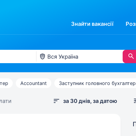
Знайти
вакансії
Роз
лтер
Accountant
Заступник головного бухгалтер
плати
за 30 днів, за датою