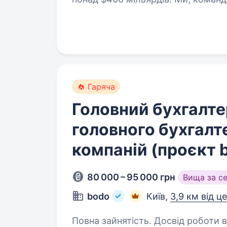
та вже є EdTech-лідерами в Східн
Гаряча
Головний бухгалте
головного бухгалт
компаній (проєкт b
80 000 – 95 000 грн
Вища за с
bodo
Київ,
3,9 км від ц
Повна зайнятість. Досвід роботи від 2 ро