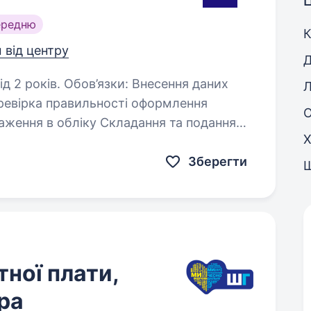
Ц
ередню
К
м від центру
Д
и: Внесення даних
Л
ку Складання та подання
Х
і (ДПС, статистика)…
Зберегти
тної плати,
ра