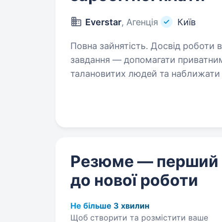
Everstar
, Агенція
Київ
Повна зайнятість. Досвід роботи від 2 років. Ми — агентс
завдання — допомагати приватни
талановитих людей та наближати п
займається виробництвом технік
Резюме — перший
до нової роботи
Не більше 3 хвилин
Щоб створити та розмістити ваше