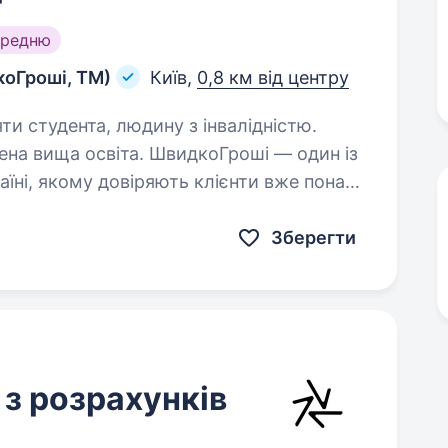
ередню
оГроші, ТМ)
Київ,
0,8 км від центру
яти студента, людину з інвалідністю.
а. ШвидкоГроші — один із
аїні, якому довіряють клієнти вже понад
ося, вдосконалюємо процеси та будуємо
овий рівень фінансових сервісів. Зараз ми шукаємо…
Зберегти
 з розрахунків