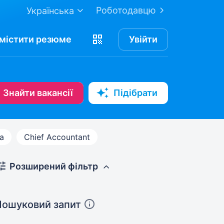
Роботодавцю
Українська
містити
резюме
Увійти
Знайти вакансії
Підібрати
а
Chief Accountant
Розширений фільтр
Пошуковий запит