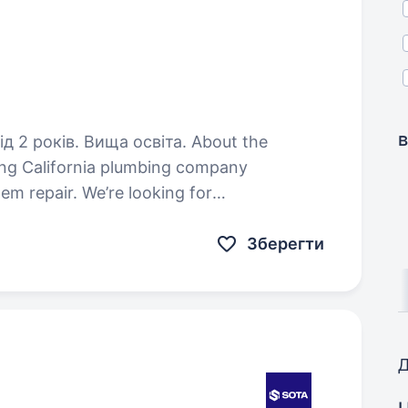
в
оків. Вища освіта. About the
ng California plumbing company
tem repair. We’re looking for
 ownership of the company’s core
Зберегти
Д