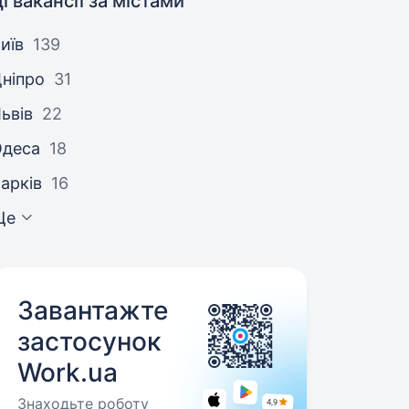
і вакансії за містами
иїв
139
ніпро
31
ьвів
22
Одеса
18
арків
16
Ще
Завантажте
застосунок
Work.ua
Знаходьте роботу