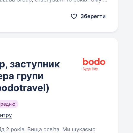
ій Європі…
Зберегти
р, заступник
ера групи
odotravel)
ередню
ентру
ків. Вища освіта. Ми шукаємо