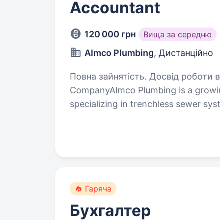
Accountant
120 000 грн
Вища за середню
Almco Plumbing
, Дистанційно
Повна зайнятість. Досвід роботи від 2 р
CompanyAlmco Plumbing is a growi
specializing in trenchless sewer sys
an experienced Accountant to take
financial…
Гаряча
Бухгалтер