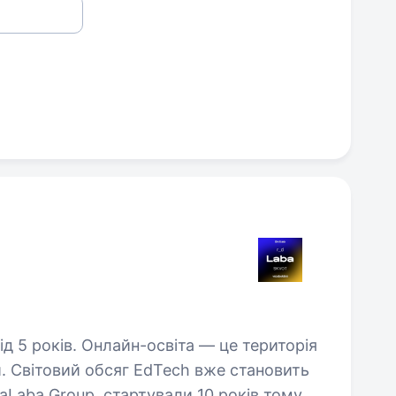
та — це територія
й. Cвітовий обсяг EdTech вже становить
аLaba Group, стартували 10 років тому —