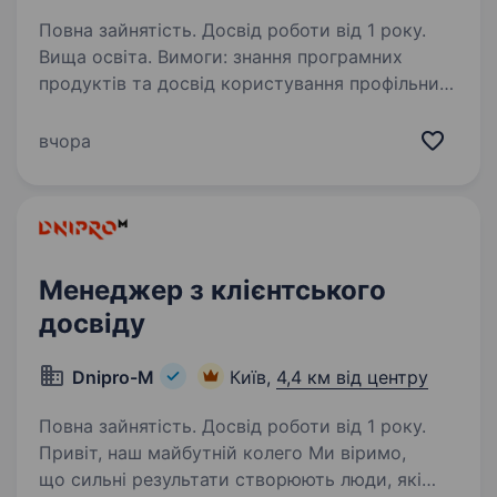
Повна зайнятість. Досвід роботи від 1 року.
Вища освіта. Вимоги: знання програмних
продуктів та досвід користування профільним
продуктом (ERP-система), Microsoft Office,
програм опису бізнес-процесів у форматі
вчора
BPMN 2.0 (Business Process Model and
Notation), інтернет-пошукових…
Менеджер з клієнтського
досвіду
Dnipro-M
Київ,
4,4 км від центру
Повна зайнятість. Досвід роботи від 1 року.
Привіт, наш майбутній колего Ми віримо,
що сильні результати створюють люди, які