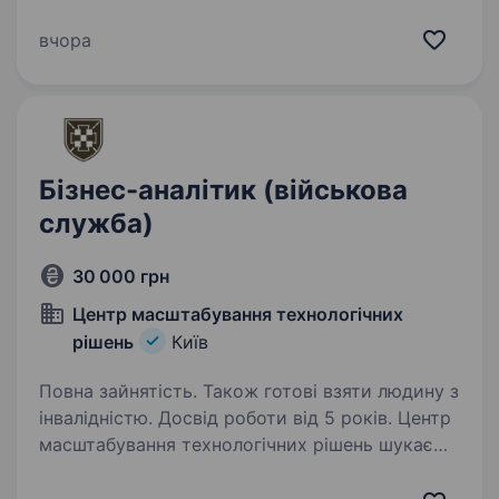
добре знають свою справу і ставляться до неї
відповідально. У Dnipro-M ми будуємо
вчора
команду майстрів своєї справи — людей, які
хочуть…
Бізнес-аналітик (військова
служба)
30 000 грн
Центр масштабування технологічних
рішень
Київ
Повна зайнятість. Також готові взяти людину з
інвалідністю. Досвід роботи від 5 років. Центр
масштабування технологічних рішень шукає
бізнес-аналітика. Прийом цивільних на
військову службу за контрактом. Обов’язки: