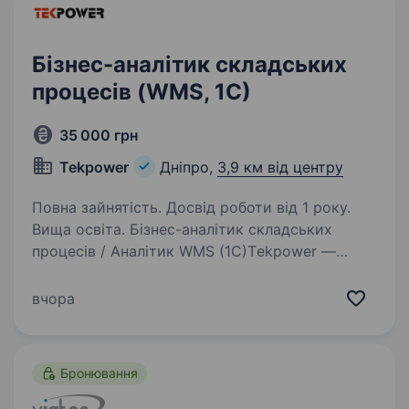
Бізнес-аналітик складських
процесів (WMS, 1С)
35 000 грн
Tekpower
Дніпро,
3,9 км від центру
Повна зайнятість. Досвід роботи від 1 року.
Вища освіта. Бізнес-аналітик складських
процесів / Аналітик WMS (1С)Тekpower —
українська компанія з великим серцем і
сильною місією. Ми займаємося продажем
вчора
електроінструменту, ручного та садового
інструменту, метало- й деревообробного…
Бронювання