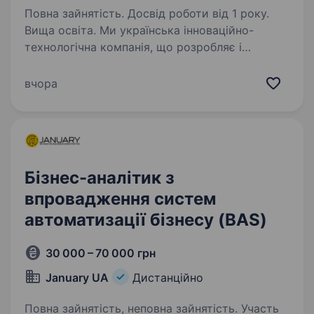
Повна зайнятість. Досвід роботи від 1 року.
Вища освіта. Ми українська інноваційно-
технологічна компанія, що розробляє і
виготовляє роботизовані системи. Основні
обов’язки: 1. Збір та документування вимог
вчора
(Requirements Management) Ви виступаєте
основним учасником процесу…
Бізнес-аналітик з
впровадження систем
автоматизації бізнесу (BAS)
30 000 – 70 000 грн
January UA
Дистанційно
Повна зайнятість, неповна зайнятість. Участь