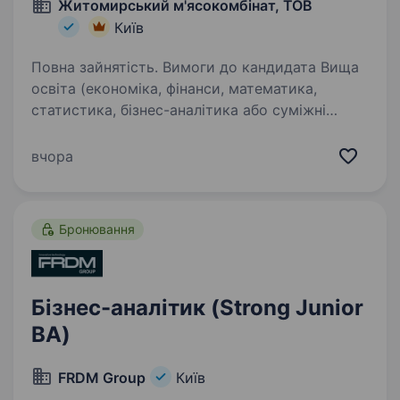
Житомирський м'ясокомбінат, ТОВ
Київ
Повна зайнятість. Вимоги до кандидата Вища
освіта (економіка, фінанси, математика,
статистика, бізнес-аналітика або суміжні
спеціальності). Досвід роботи аналітиком
даних, бізнес-аналітиком або аналітиком
вчора
консолідованої інформації…
Бронювання
Бізнес-аналітик (Strong Junior
BA)
FRDM Group
Київ