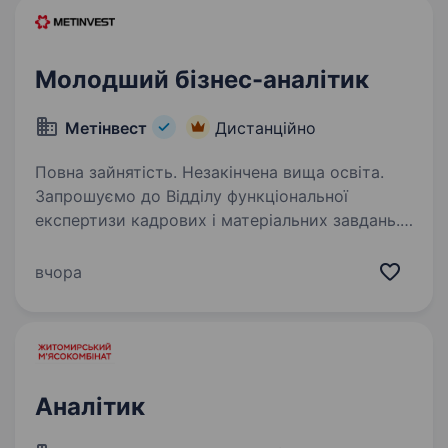
Молодший бізнес-аналітик
Метінвест
Дистанційно
Повна зайнятість. Незакінчена вища освіта.
Запрошуємо до Відділу функціональної
експертизи кадрових і матеріальних завдань.
Наразі шукаємо Бізнес-аналітика з освітою
у напрямку ІТ-технологій. Якщо ви зацікавлені
вчора
у набутті професійного досвіду та прагнете…
Аналітик