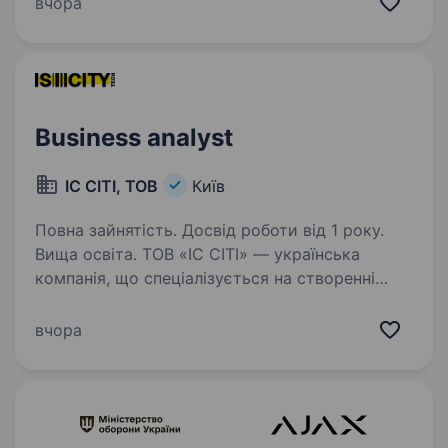
вчора
збір, аналіз та документування функціональних
і нефункціональних вимог узгодження…
Business analyst
ІС СІТІ, ТОВ
Київ
Повна зайнятість. Досвід роботи від 1 року.
Вища освіта. ТОВ «ІС СІТІ» — українська
компанія, що спеціалізується на створенні
інноваційного програмного забезпечення для
ритейл-сектору, розробляючи рішення, які
вчора
максимально задовольняють потреби клієнтів.
Наші розробки…