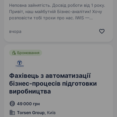
Неповна зайнятість. Досвід роботи від 1 року.
Привіт, наш майбутній Бізнес-аналітик! Хочу
розповісти тобі трохи про нас. IWIS —
це молода та цілеспрямована ІТ компанія.
Наша ціль — впроваджувати нові
вчора
та вирішувати складні, нестандартні завдання
в сфері IT,…
Бронювання
Фахівець з автоматизації
бізнес-процесів підготовки
виробництва
49 000 грн
Torsen Group
, Київ