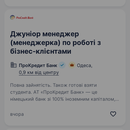
Джуніор менеджер
(менеджерка) по роботі з
бізнес-клієнтами
ПроКредит Банк
Одеса,
0,9 км від центру
Повна зайнятість. Також готові взяти
студента. АТ «ПроКредит Банк» — це
німецький банк зі 100% іноземним капіталом,
що входить до складу міжнародної групи
ProCredit Holding. Ми працюємо для підтримки
вчора
розвитку та зростання малого та середнього
бізнесу, а також…