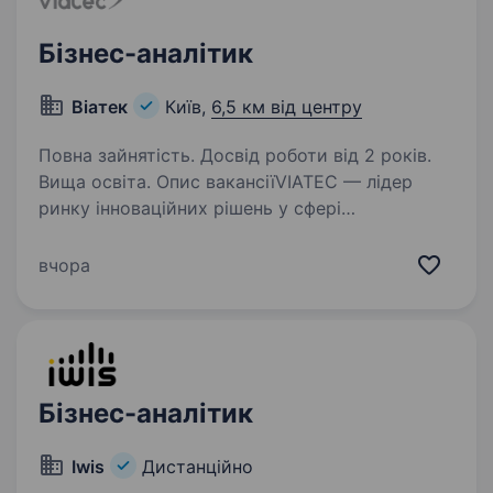
Бізнес-аналітик
Віатек
Київ,
6,5 км від центру
Повна зайнятість. Досвід роботи від 2 років.
Вища освіта. Опис вакансіїVIATEC — лідер
ринку інноваційних рішень у сфері
відеоспостереження, систем безпеки
та енергетики. Ми є офіційним представником
вчора
продукції світових брендів № 1 та № 2 —
Hikvision і Dahua, а наш портфель…
Бізнес-аналітик
Iwis
Дистанційно