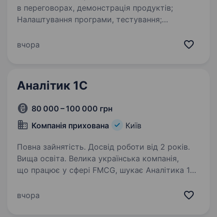
в переговорах, демонстрація продуктів;
Налаштування програми, тестування;
Консультації по роботі з програмою. Графік
роботи: Пн-Пт, 9−18, перерва плаваюча
вчора
(можлива часткова зайнятість, без
сумісництво з іншою…
Аналітик 1C
80 000 – 100 000 грн
Компанія прихована
Київ
Повна зайнятість. Досвід роботи від 2 років.
Вища освіта. Велика українська компанія,
що працює у сфері FMCG, шукає Аналітика 1С.
Основні обов’язки: Збір та аналіз бізнес-вимог
від внутрішніх замовників Документування
вчора
вимог (BRD, SRS, User Stories, Use Cases)
Моделювання…