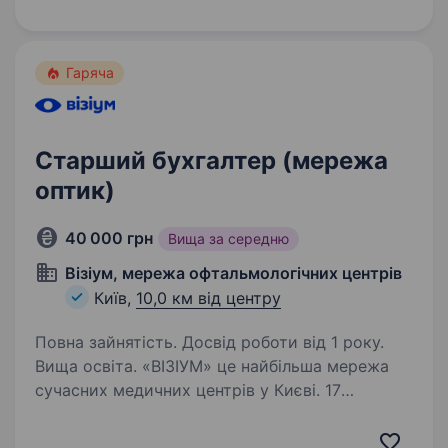
процеси та відповідально ставиться до кожної
цифри. Щоб ближче…
Гаряча
Старший бухгалтер (мережа
оптик)
40 000 грн
Вища за середню
Візіум, мережа офтальмологічних центрів
Київ,
10,0 км від центру
Повна зайнятість. Досвід роботи від 1 року.
Вища освіта. «ВІЗІУМ» це найбільша мережа
сучасних медичних центрів у Києві. 17
діагностично-хірургічних клінік по Україні.
Ми надаємо всі види офтальмологічних