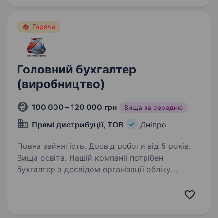
повного…
Гаряча
Головний бухгалтер
(виробництво)
100 000 – 120 000 грн
Вища за середню
Прямі дистрибуції, ТОВ
Дніпро
Повна зайнятість. Досвід роботи від 5 років.
Вища освіта. Нашій компанії потрібен
бухгалтер з досвідом організації обліку
у виробничих компаніях. Досвід роботи також
в гуртовій торгівлі буде перевагою. Вимоги:
Досвід роботи головним бухгалтером або
заступником у виробничій…