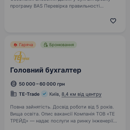
програму BAS Перевірка правильності
оформлення первинних документів та їх
відображення в обліку Складання та подання
фінансової та податкової звітності (ДПС,
статистика)…
Гаряча
Бронювання
Головний бухгалтер
50 000 – 60 000 грн
TE-Trade
Київ,
8,4 км від центру
Повна зайнятість. Досвід роботи від 5 років.
Вища освіта. Опис вакансії Компанія ТОВ «ТЕ
ТРЕЙД» — надає послуги на ринку інженерії
України. Ми виконуємо та впроваджуємо