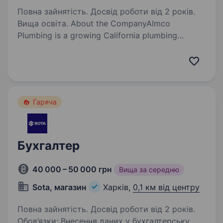
Повна зайнятість. Досвід роботи від 2 років.
Вища освіта. About the CompanyAlmco
Plumbing is a growing California plumbing
company specializing in trenchless sewer system
repair. We’re looking for an experienced
Accountant to take ownership of the company’s
core financial…
Гаряча
Бухгалтер
40 000 – 50 000 грн
Вища за середню
Sota, магазин
Харків,
0,1 км від центру
Повна зайнятість. Досвід роботи від 2 років.
Обов’язки: Внесення даних у бухгалтерську