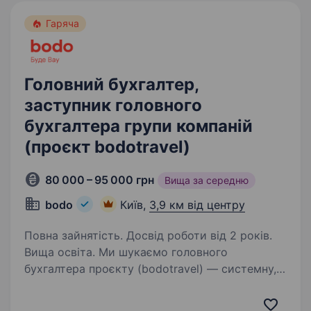
Гаряча
Головний бухгалтер,
заступник головного
бухгалтера групи компаній
(проєкт bodotravel)
80 000 – 95 000 грн
Вища за середню
bodo
Київ,
3,9 км від центру
Повна зайнятість. Досвід роботи від 2 років.
Вища освіта. Ми шукаємо головного
бухгалтера проєкту (bodotravel) — системну,
уважну до деталей людину, яка вміє тримати
фінанси під контролем, будувати прозорі