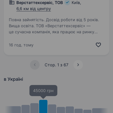
Верстаттехсервiс, ТОВ
Київ,
6,6 км від центру
Повна зайнятість. Досвід роботи від 5 років.
Вища освіта. ТОВ «Верстаттехсервіс» —
це сучасна компанія, яка працює на ринку
металообробки України більше 25 років. Наша
діяльність включає в себе продаж імпортного
16 год. тому
обладнання, а також виготовлення та продаж
продукції власного…
Стор. 1 з 67
в Україні
45000 грн