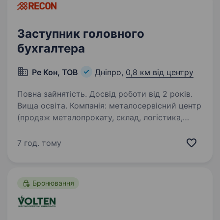
Заступник головного
бухгалтера
Ре Кон, ТОВ
Дніпро,
0,8 км від центру
Повна зайнятість. Досвід роботи від 2 років.
Вища освіта. Компанія: металосервісний центр
(продаж металопрокату, склад, логістика,
відвантаження з відстрочкою платежу).
Ключове: ця позиція повністю заміщує
7 год. тому
Головного бухгалтера у періоди відпустки/
лікарняного/відряджень —…
Бронювання