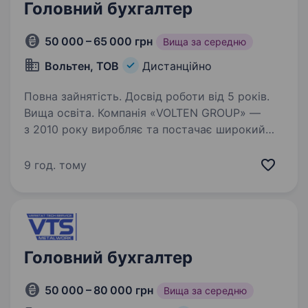
Головний бухгалтер
50 000 – 65 000 грн
Вища за середню
Вольтен, ТОВ
Дистанційно
Повна зайнятість. Досвід роботи від 5 років.
Вища освіта. Компанія «VOLTEN GROUP» —
з 2010 року виробляє та постачає широкий
спектр якісного електротехнічного обладнання
для ліній електропередач та підстанцій. Ми є
9 год. тому
експертами в галузі розподільчих пристроїв,
що дає змогу…
Головний бухгалтер
50 000 – 80 000 грн
Вища за середню