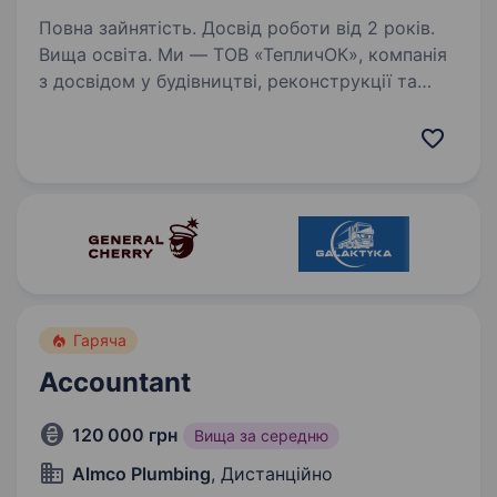
Повна зайнятість. Досвід роботи від 2 років.
Вища освіта. Ми — ТОВ «ТепличОК», компанія
з досвідом у будівництві, реконструкції та
інжинірингу, яка динамічно розвивається
у Києві. Обов’язки: Вести повний
бухгалтерський облік підприємства відповідно
до законодавства…
Гаряча
Accountant
120 000 грн
Вища за середню
Almco Plumbing
, Дистанційно