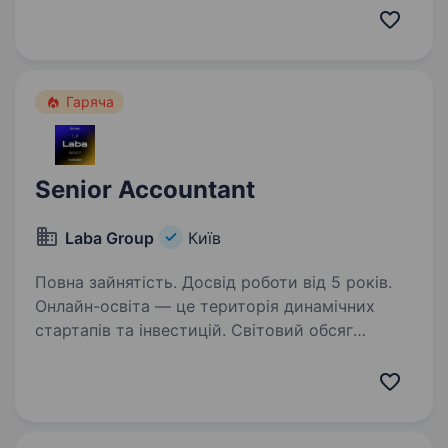
роботи по автоматизації систем управління
та моніторингу. У зв’язку з розвитком бізнесу
ми шукаємо досвідченого…
Гаряча
Senior Accountant
Laba Group
Київ
Повна зайнятість. Досвід роботи від 5 років.
Онлайн-освіта — це територія динамічних
стартапів та інвестицій. Cвітовий обсяг
EdTech вже становить понад $400 мільярдів.
Ми, командаLaba Group, стартували 10 років
тому — та вже є EdTech-лідерами в Східній
Європі…