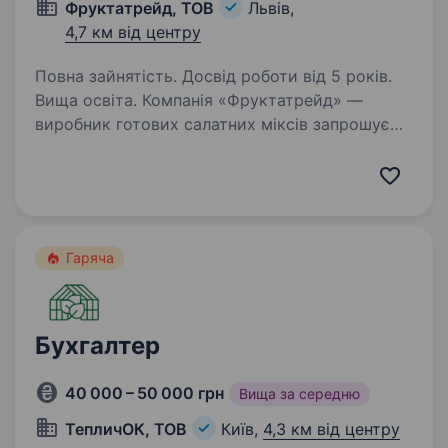
Фруктатрейд, ТОВ
Львів,
4,7 км від центру
Повна зайнятість. Досвід роботи від 5 років.
Вища освіта. Компанія «Фруктатрейд» —
виробник готових салатних міксів запрошує
на роботу головного бухгалтера Що буде
у зоні вашої відповідальності: Організація
та повний супровід бухгалтерського і
податкового обліку підприємства…
Гаряча
Бухгалтер
40 000 – 50 000 грн
Вища за середню
ТепличОК, ТОВ
Київ,
4,3 км від центру