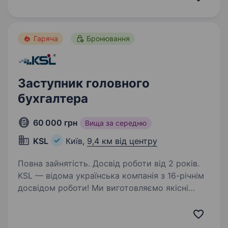
послуг, діагностуємо і лікуємо будь-які
захворювання очей у дорослих…
Гаряча
Бронювання
Заступник головного
бухгалтера
60 000 грн
Вища за середню
KSL
Київ,
9,4 км від центру
Повна зайнятість. Досвід роботи від 2 років.
KSL — відома українська компанія з 16-річнім
досвідом роботи! Ми виготовляємо якісні
металеві конструкції різного конструктиву
та складності та надаємо послуги комплексної
металообробки (маємо своє виробництво