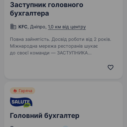
Заступник головного
бухгалтера
KFC
, Дніпро,
1,0 км від центру
Повна зайнятість. Досвід роботи від 2 років.
Міжнародна мережа ресторанів шукає
до своєї команди — ЗАСТУПНИКА
ГОЛОВНОГО БУХГАЛТЕРА. Вимоги: Освіта:
вища (економіка/бух.облік/фінанси). Досвід
роботи: від 5 років на аналогічній посаді.
Впевнений користувач:…
Гаряча
Головний бухгалтер