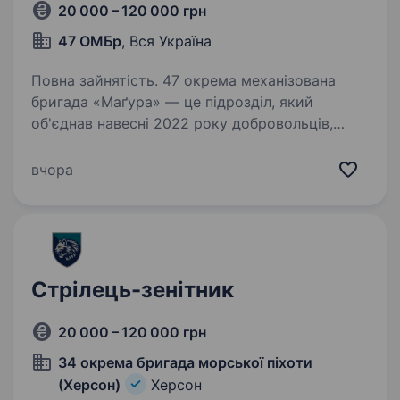
20 000 – 120 000 грн
47 ОМБр
, Вся Україна
Повна зайнятість. 47 окрема механізована
бригада «Маґура» — це підрозділ, який
об'єднав навесні 2022 року добровольців,
що не могли стояти осторонь, коли ворог
прийшов на нашу землю. З того часу
вчора
ми боремось за свободу України
та повернення…
Стрілець-зенітник
20 000 – 120 000 грн
34 окрема бригада морської піхоти
(Херсон)
Херсон