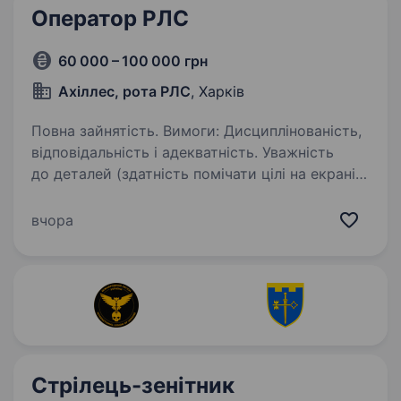
Оператор РЛС
60 000 – 100 000 грн
Ахіллес, рота РЛС
, Харків
Повна зайнятість. Вимоги: Дисциплінованість,
відповідальність і адекватність. Уважність
до деталей (здатність помічати цілі на екрані).
Обов’язкове проходження навчання. Вміння
працювати в команді. Саме головне не
вчора
лінуватися…
Стрілець-зенітник