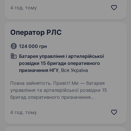
БпЛА, їх аналіз та ідентифікація; здійснення
4 год. тому
протидії ворожим БпЛА;…
Оператор РЛС
124 000 грн
Батарея управління і артилерійської
розвідки 15 бригади оперативного
призначення НГУ
, Вся Україна
Повна зайнятість. Привіт! Ми — батарея
управління та артилерійської розвідки 15
бригад оперативного призначення
Національної гвардії України, яка проводить
набір на військову службу за контрактом і
4 год. тому
мобілізацією по всій країні. Якщо…