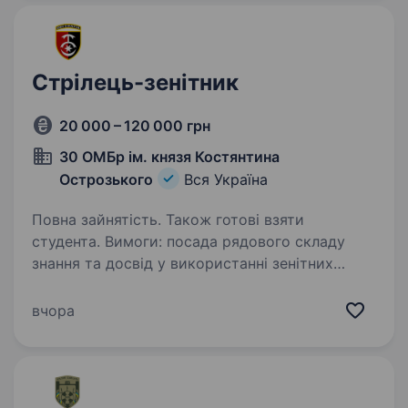
Стрілець-зенітник
20 000 – 120 000 грн
30 ОМБр ім. князя Костянтина
Острозького
Вся Україна
Повна зайнятість. Також готові взяти
студента. Вимоги: посада рядового складу
знання та досвід у використанні зенітних
систем і зброї фізична підготовка
та витривалість для роботи з важкими
вчора
зенітними системами висока уважність
та спроможність швидко…