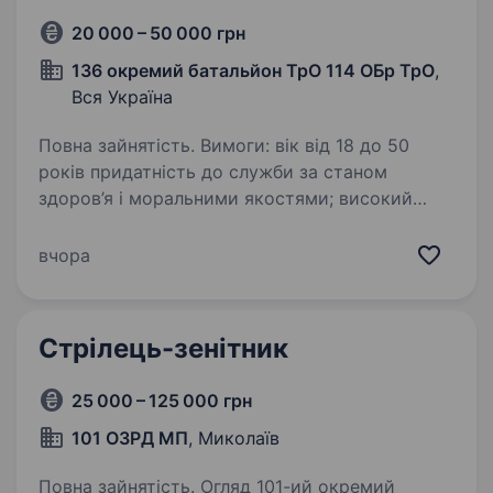
20 000 – 50 000 грн
136 окремий батальйон ТрО 114 ОБр ТрО
,
Вся Україна
Повна зайнятість. Вимоги: вік від 18 до 50
років придатність до служби за станом
здоров’я і моральними якостями; високий
рівень мотивації та стресостійкість; відмова
від вживання алкоголю та психотропних
вчора
речовин; гарна…
Стрілець-зенітник
25 000 – 125 000 грн
101 ОЗРД МП
, Миколаїв
Повна зайнятість. Огляд 101-ий окремий