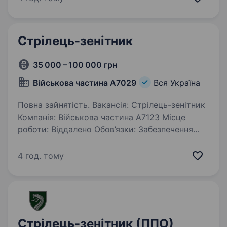
високотехнологічна військова спеціальність,…
Стрілець-зенітник
35 000 – 100 000 грн
Військова частина А7029
Вся Україна
Повна зайнятість. Вакансія: Стрілець-зенітник
Компанія: Військова частина А7123 Місце
роботи: Віддалено Обов’язки: Забезпечення
безпеки та оборони військової частини від
повітряних атак Ефективна робота з зенітно-
4 год. тому
ракетними комплексами…
Стрілець-зенітник (ППО)