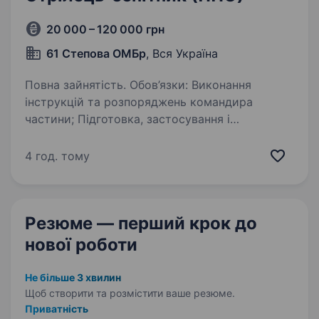
20 000 – 120 000 грн
61 Степова ОМБр
, Вся Україна
Повна зайнятість. Обов’язки: Виконання
інструкцій та розпоряджень командира
частини; Підготовка, застосування і
обслуговування (підтримання у належному
стані) дорученої зброї, обладнання та бойової
4 год. тому
техніки; Участь у стрілецьких…
Резюме — перший крок
до
нової роботи
Не більше 3 хвилин
Щоб створити та розмістити ваше
резюме.
Приватність