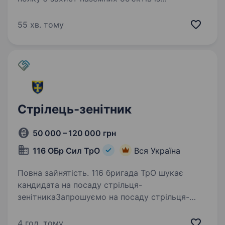
використанням зенітних самохідних
установок, БПЛА та мобільних вогневих груп
55 хв. тому
Вимоги: готовність працювати в зоні…
Стрілець-зенітник
50 000 – 120 000 грн
116 ОБр Сил ТрО
Вся Україна
Повна зайнятість. 116 бригада ТрО шукає
кандидата на посаду стрільця-
зенітникаЗапрошуємо на посаду стрільця-
зенітника у підрозділи 116 окремої бригади
територіальної оборони. Це сучасна,
4 год. тому