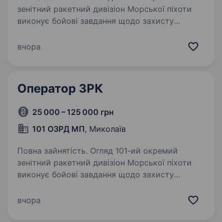
зенітний ракетний дивізіон Морської піхоти
виконує бойові завдання щодо захисту
повітряних просторів держави, від навали
ворожих ударних БПЛА, запрошує у свою
вчора
команду вмотивованих кандидатів…
Оператор ЗРК
25 000 – 125 000 грн
101 ОЗРД МП
, Миколаїв
Повна зайнятість. Огляд 101-ий окремий
зенітний ракетний дивізіон Морської піхоти
виконує бойові завдання щодо захисту
повітряних просторів держави, від навали
ворожих ударних БПЛА, запрошує у свою
вчора
команду вмотивованих кандидатів…