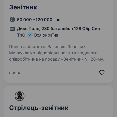
Зенітник
50 000 – 120 000 грн
Дике Поле, 230 батальйон 128 ОБр Сил
ТрО
Вся Україна
Повна зайнятість. Вакансія: Зенітник
Ми шукаємо відповідального та відданого
співробітника на посаду «Зенітник» у 128-му
батальйоні 230 ОБр Сил ТрО. Основні
обов’язки включають у себе обслуговування
вчора
та ремонт зенітних комплексів,…
Стрілець-зенітник