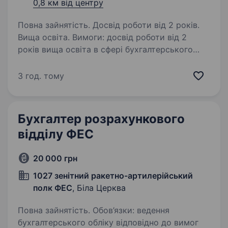
0,8 км від центру
Повна зайнятість. Досвід роботи від 2 років.
Вища освіта. Вимоги: досвід роботи від 2
років вища освіта в сфері бухгалтерського
обліку знання норм податкового
та бухгалтерського законодавства,
3 год. тому
управлінський облік досвід роботи з 1С 8.3,
M.E.Doc, Вчасно, клієнт-банки…
Бухгалтер розрахункового
відділу ФЕС
20 000 грн
1027 зенітний ракетно-артилерійський
полк ФЕС
, Біла Церква
Повна зайнятість. Обов’язки: ведення
бухгалтерського обліку відповідно до вимог