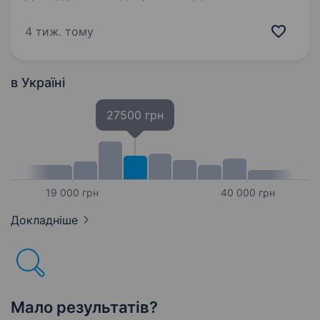
БУХГАЛТЕРСЬКОГО ОБЛІКУ ФОП -єдиний
податок 2 група -роздрібна торгівля:
4 тиж. тому
формування та подання звітності
до контролюючих органів нарахування
заробітної плати та супровід кадрових
в Україні
процесів робота…
27500 грн
19 000 грн
40 000 грн
Докладніше
Мало результатів?