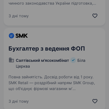
чинного законодавства України підготовка,
складання та подання фінансової та бюджетної
звітності ведення обліку витрат, доходів
3 дні тому
та матеріальних…
Бухгалтер з ведення ФОП
Салтівський м'ясокомбінат
Біла
Церква
Повна зайнятість. Досвід роботи від 1 року.
SMK Retail — роздрібний напрям SMK Group,
що об'єднує фірмові магазини м'
ясокомбінатів, супермаркети «Рулька» та
мінімаркети «Щедрик». Ми розвиваємо
3 дні тому
сучасні формати торгівлі та активно