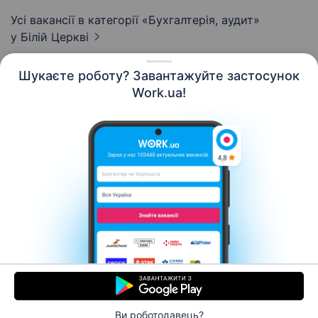
Усі вакансії в категорії «Бухгалтерія, аудит»
у Білій Церкві
Шукаєте роботу? Завантажуйте застосунок
Work.ua!
Українська
Ресурси
Контакти
Про нас
Кар’єра
Новини Work.ua
Допомога
Умови використання
Роботодавцю
Ви роботодавець?