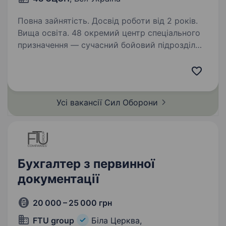
Повна зайнятість. Досвід роботи від 2 років.
Вища освіта. 48 окремий центр спеціального
призначення — сучасний бойовий підрозділ
Збройних Сил України, що спеціалізується
на застосуванні широкої лінійки безпілотних
літальних апаратів різного призначення.
Дислокація — місто…
Усі вакансії Сил
Оборони
Бухгалтер з первинної
документації
20 000 – 25 000 грн
FTU group
Біла Церква,