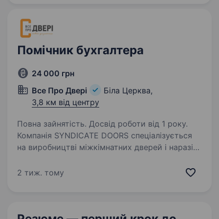
масштабуємо мережу по всій…
Помічник бухгалтера
24 000 грн
Все Про Двері
Біла Церква,
3,8 км від центру
Повна зайнятість. Досвід роботи від 1 року.
Компанія SYNDICATE DOORS спеціалізується
на виробництві міжкімнатних дверей і наразі
ми у пошуках Бухгалтера Обов’язки: Ведення
первинної бухгалтерської документації на
2 тиж. тому
підприємстві; взаємодія з контрагентами;…
Резюме — перший крок
до