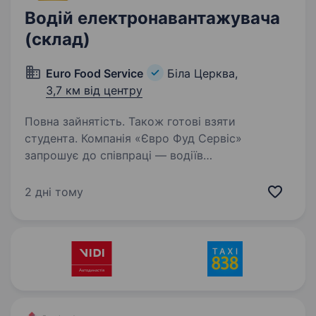
Водій електронавантажувача
(склад)
Euro Food Service
Біла Церква,
3,7 км від центру
Повна зайнятість. Також готові взяти
студента. Компанія «Євро Фуд Сервіс»
запрошує до співпраці — водіїв
навантажувача. Обов’язки: своєчасне
та безпечне перевезення товарів до місць
2 дні тому
призначення; завантаження та розвантаження
товарів на складі (ручна праця);…