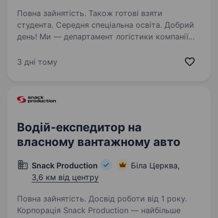
Повна зайнятість. Також готові взяти
студента. Середня спеціальна освіта. Добрий
день! Ми — департамент логістики компанії
Євромікс. Наша компанія — потужний
дистрибутор світових виробників в Україні
3 дні тому
вже понад 20 років! Ми маємо довгострокові
контракти зі світовими і національними
виробниками —…
Водій-експедитор на
власному вантажному авто
Snack Production
Біла Церква,
3,6 км від центру
Повна зайнятість. Досвід роботи від 1 року.
Корпорація Snack Production — найбільше