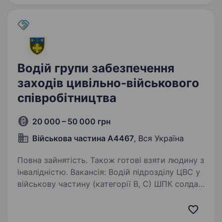
Водій групи забезпечення
заходів цивільно-військового
співробітництва
20 000 – 50 000 грн
Військова частина А4467
, Вся Україна
Повна зайнятість. Також готові взяти людину з
інвалідністю. Вакансія: Водій підрозділу ЦВС у
військову частину (категорії В, С) ШПК солдат.
Тип зайнятості: Військова служба
за контрактом або мобілізація. Короткий опис:
Шукаємо відповідального водія до підрозділу