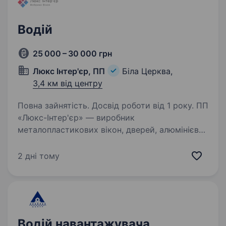
Водій
25 000 – 30 000 грн
Люкс Інтер'єр, ПП
Біла Церква,
3,4 км від центру
Повна зайнятість. Досвід роботи від 1 року. ПП
«Люкс-Інтер'єр» — виробник
металопластикових вікон, дверей, алюмінієвих
конструкцій та склопакетів — запрошує
до команди водія. Обов’язки доставка готової
2 дні тому
продукції клієнтам та на будівельні об'єкти;
перевезення…
Водій навантажувача