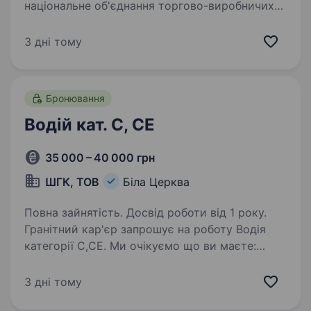
національне об'єднання торгово-виробничих
підприємств (ТМ Флінт, Хуторок, Морські, Сан
Санич, Big Bob, Chipster’s, Zeffir), яке є лідером
3 дні тому
на ринку з 2003 року, запрошує до своєї…
Бронювання
Водій кат. С, СЕ
35 000 – 40 000 грн
ШГК, ТОВ
Біла Церква
Повна зайнятість. Досвід роботи від 1 року.
Гранітний кар'єр запрошує на роботу Водія
категорії С,СЕ. Ми очікуємо що ви маєте:
Посвідчення водія кат. С Досвід роботи від 1
року. У ваші обов'язки входить:
3 дні тому
Перевезення — пісок, щебінь в межах