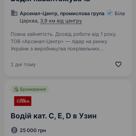
Арсенал-Центр, промислова група
Біла
Церква,
3,9 км від центру
Повна зайнятість. Досвід роботи від 1 року.
ТОВ «Арсенал-Центр» — лідер на ринку
України з виробництва покрівельних
та фасадних матеріалів в пошуках ВОДІЯ
НАВАНТАЖУВАЧА на виробництво. Обов’язки:
2 дні тому
Навантаження-вивантаження, переміщення
товару по території…
Бронювання
Водій кат. С, E, D в Узин
25 000 грн