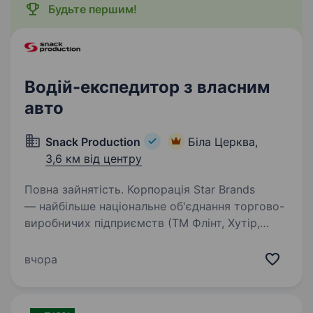
Будьте першим!
Водій-експедитор з власним
авто
Snack Production
Біла Церква,
3,6 км від центру
Повна зайнятість. Корпорація Star Brands
— найбільше національне об'єднання торгово-
виробничих підприємств (ТМ Флінт, Хутір,
Морські, Сан Санич, Big Bob, Chipster’s, Zeffir),
яке є лідером на ринку з 2003 року, запрошує
вчора
до своєї…