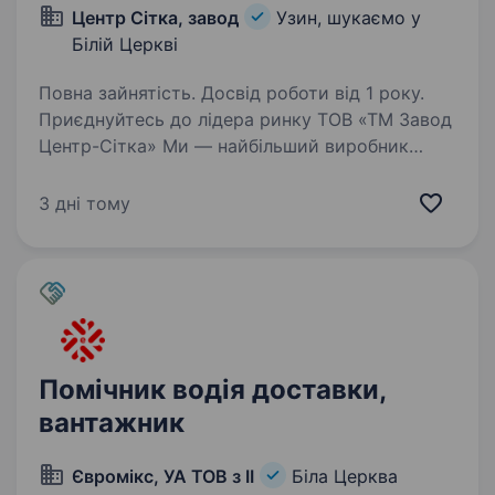
Центр Сітка, завод
Узин, шукаємо у
Білій Церкві
Повна зайнятість. Досвід роботи від 1 року.
Приєднуйтесь до лідера ринку ТОВ «ТМ Завод
Центр-Сітка» Ми — найбільший виробник
сіток і металоконструкцій, успішно працюємо
більше 15 років. У нас понад 8 філій по Україні.
3 дні тому
Зараз ми шукаємо водія категорії С, Е,…
Помічник водія доставки,
вантажник
Євромікс, УА ТОВ з ІІ
Біла Церква