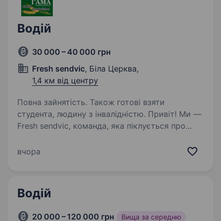
Водій
30 000 – 40 000 грн
Fresh sendvic
, Біла Церква,
1,4 км від центру
Повна зайнятість. Також готові взяти
студента, людину з інвалідністю. Привіт! Ми —
Fresh sendvic, команда, яка піклується про
якість та свіжість ми радо запрошуємо тебе
стати частиною нашої родини на посаді водія.
вчора
Що ти будеш робити: Доставка продукції
по магазинах на Мерседес Спрінтер…
Водій
20 000 – 120 000 грн
Вища за середню