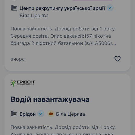
Центр рекрутингу української армії
Біла Церква
Повна зайнятість. Досвід роботи від 1 року.
Середня освіта. Опис вакансії:157 піхотна
бригада 2 піхотний батальйон (в/ч А5006)
бажає долучить до своїх лав кандидата
на посаду водій. 157 піхотна бригада створена
вчора
01.03.2024 р. Вакансія передбачає наявність
водійського посвідчення…
Водій навантажувача
Ерідон
Біла Церква
Повна зайнятість. Досвід роботи від 1 року.
Компанія «Ерідон» працює на ринку з 1993