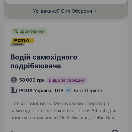
Цивільно-військового…
Усі вакансії Сил
Оборони
Бронювання
Водій самохідного
подрібнювача
58 000 грн
Вища за середню
РОПА Україна, ТОВ
Біла Церква
Повна зайнятість. Ми шукаємо оператора
самохідного подрібнювача тріски Albach для
роботи в компанії «РОПА Україна, ТОВ». Ваше
завдання буде полягати у керуванні
та обслуговуванні самохідного подрібнювача