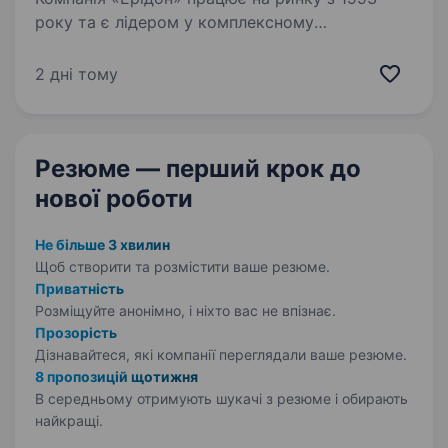
року та є лідером у комплексному
забезпеченні сільськогосподарських
підприємств України. Ми пропонуємо широкий
2 дні тому
асортимент продукції провідних світових
брендів: насіння польових…
Резюме — перший крок
до
нової роботи
Не більше 3 хвилин
Щоб створити та розмістити ваше
резюме.
Приватність
Розміщуйте анонімно, і ніхто вас не впізнає.
Прозорість
Дізнавайтеся, які компанії переглядали ваше резюме.
8 пропозицій щотижня
В середньому отримують шукачі з резюме і обирають
найкращі.