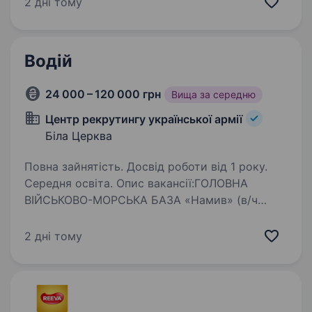
2 дні тому
тріски Albach, який використовується…
Водій
24 000 – 120 000 грн
Вища за середню
Центр рекрутингу української армії
Біла Церква
Повна зайнятість. Досвід роботи від 1 року.
Середня освіта. Опис вакансії:ГОЛОВНА
ВІЙСЬКОВО-МОРСЬКА БАЗА «Намив» (в/ч
А3130) м.Очаків, Миколаївська обл. бажає
долучить до своєї команди відповідального
2 дні тому
кандидата на посаду ВОДІЙ. Вакансія
передбачає безпечне керування, перевезення…