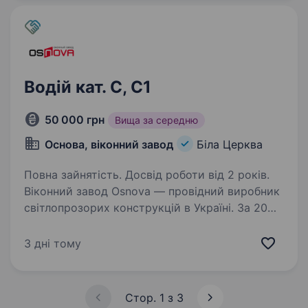
кар'єру…
Водій кат. С, С1
50 000 грн
Вища за середню
Основа, віконний завод
Біла Церква
Повна зайнятість. Досвід роботи від 2 років.
Віконний завод Osnova — провідний виробник
світлопрозорих конструкцій в Україні. За 20
років роботи ми завоювали довіру і визнання
завдяки стабільній роботі, високій якості
3 дні тому
продукції і розумній ціновій політиці…
Стор. 1 з 3