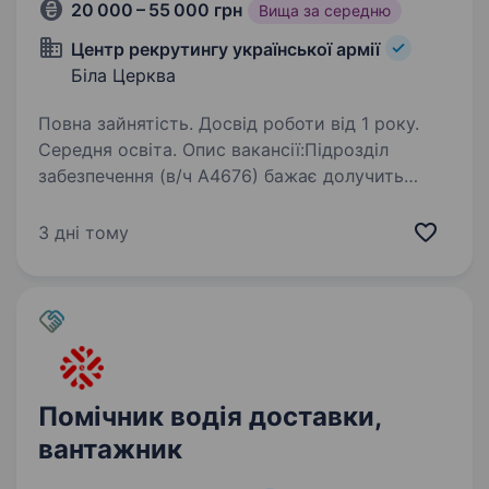
20 000 – 55 000 грн
Вища за середню
Центр рекрутингу української армії
Біла Церква
Повна зайнятість. Досвід роботи від 1 року.
Середня освіта. Опис вакансії:Підрозділ
забезпечення (в/ч А4676) бажає долучить
до своєї команди відповідального кандидата
на посаду ТАКЕЛАЖНИК. Основні функції
3 дні тому
підрозділу — організація та забезпечення
зв’язку на пунктах управління…
Помічник водія доставки,
вантажник