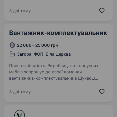
Вимоги: Висока працездатність,
відповідальність, старанність, пунктуальність.
3 дні тому
Фізична і моральна витривалість,…
Вантажник-комплектувальник
22 000 – 25 000 грн
Загора, ФОП
, Біла Церква
Повна зайнятість. Виробництво корпусних
меблів запрошує до своєї команди
вантажника-комплектувальника Шукаєш
стабільну роботу з чітким графіком, дружньою
атмосферою і можливістю навчитися нового?
3 дні тому
Тоді тобі до нас! Ми пропонуємо:…