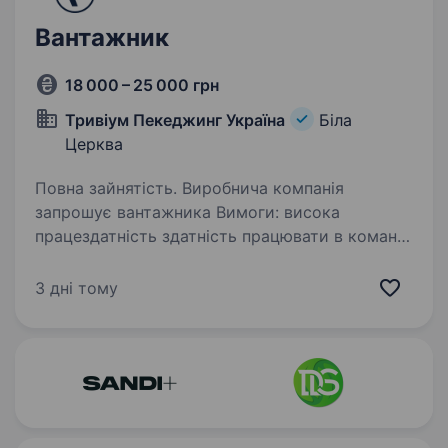
Вантажник
18 000 – 25 000 грн
Тривіум Пекеджинг Україна
Біла
Церква
Повна зайнятість. Виробнича компанія
запрошує вантажника Вимоги: висока
працездатність здатність працювати в команді
чесність, порядність, активність відсутність
шкідливих звичок дотримання
3 дні тому
загальноприйнятних моральних…