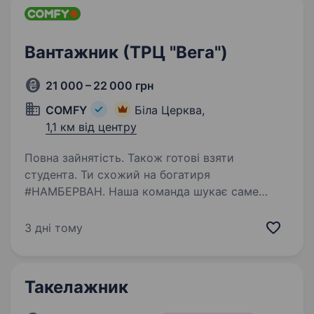
Вантажник (ТРЦ "Вега")
21 000 – 22 000 грн
COMFY
Біла Церква,
1,1 км від центру
Повна зайнятість. Також готові взяти
студента. Ти схожий на богатиря
#НАМБЕРВАН. Наша команда шукає саме
такого Упевнені, тобі буде легко: виконувати
розвантажувально-навантажувальні роботи
3 дні тому
переміщувати товари на склад, в торговий зал
та інше викладати…
Такелажник