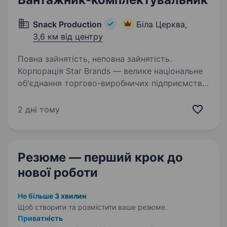
Snack Production
Біла Церква,
3,6 км від центру
Повна зайнятість, неповна зайнятість.
Корпорація Star Brands — велике національне
об'єднання торгово-виробничих підприємств
(ТМ Флінт, Хуторок, Морскі, Сан Саныч, Big
Bob, Chipster’s, Zeffir), є лідером на ринку
2 дні тому
с 2003 року, запрошуємо у свою команду…
Резюме — перший крок
до
нової роботи
Не більше 3 хвилин
Щоб створити та розмістити ваше
резюме.
Приватність