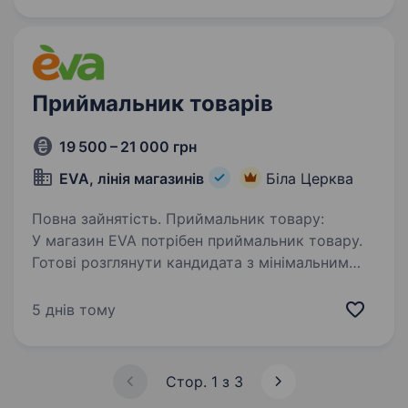
до нашого колективу…
Приймальник товарів
19 500 – 21 000 грн
EVA, лінія магазинів
Біла Церква
Повна зайнятість. Приймальник товару:
У магазин EVA потрібен приймальник товару.
Готові розглянути кандидата з мінімальним
досвідом або без досвіду роботи
приймальником. Гарантуємо базові соціальні
5 днів тому
гарантії, роботу в дружньому колективі…
Стор. 1 з 3