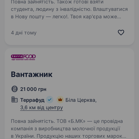
Повна зайнятість. Також готові взяти
студента, людину з інвалідністю. Влаштуватися
в Нову пошту — легко!. Твоя кар'єра може
розпочатися вже цього тижня. Саме зараз
ми в пошуку вантажника. Ти шукаєш?
4 дні тому
Ми гарантуємо: Білу заробітну плату,
що виплачується двічі на місяць без
затримок…
Вантажник
21 000 грн
Террафуд
Біла Церква,
3,6 км від центру
Повна зайнятість. ТОВ «Б.МК» — це провідна
компанія з виробництва молочної продукції
в України. Продукцію наших торгових марок