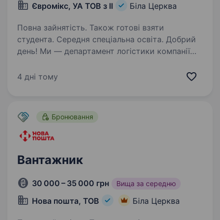
Євромікс, УА ТОВ з ІІ
Біла Церква
Повна зайнятість. Також готові взяти
студента. Середня спеціальна освіта. Добрий
день! Ми — департамент логістики компанії
Євромікс. Наша компанія — потужний
дистрибутор світових виробників в Україні
4 дні тому
вже понад 20 років! Ми маємо довгострокові
контракти зі світовими і національними
виробниками —…
Бронювання
Вантажник
30 000 – 35 000 грн
Вища за середню
Нова пошта, ТОВ
Біла Церква