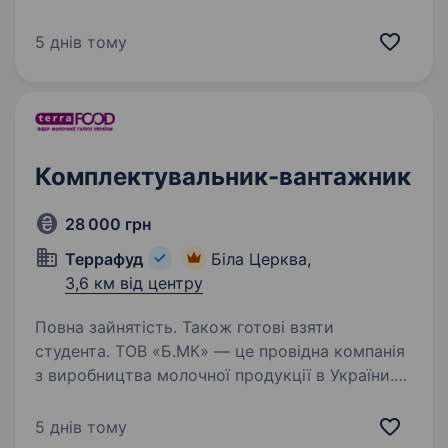
можна зустріти в кожному магазині. У зв’язку
зі збільшення обсягів виробництва
5 днів тому
запрошуємо до нашого колективу…
Комплектувальник-вантажник
28 000 грн
Террафуд
Біла Церква,
3,6 км від центру
Повна зайнятість. Також готові взяти
студента. ТОВ «Б.МК» — це провідна компанія
з виробництва молочної продукції в України.
Продукцію наших торгових марок можна
зустріти в кожному магазині. У зв’язку зі
5 днів тому
збільшення обсягів виробництва запрошуємо