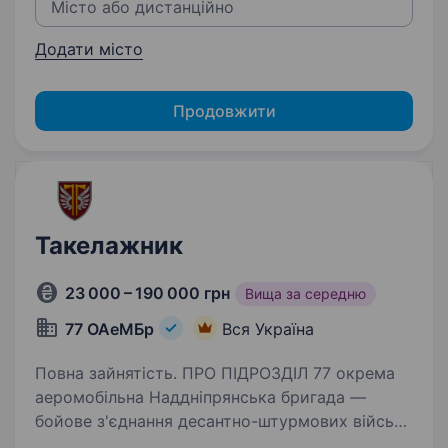
Додати місто
Продовжити
Такелажник
23 000 – 190 000 грн
Вища за середню
77 ОАеМБр
Вся Україна
Повна зайнятість. ПРО ПІДРОЗДІЛ 77 окрема
аеромобільна Наддніпрянська бригада —
бойове з'єднання десантно-штурмових військ
Збройних сил України сформоване у грудні