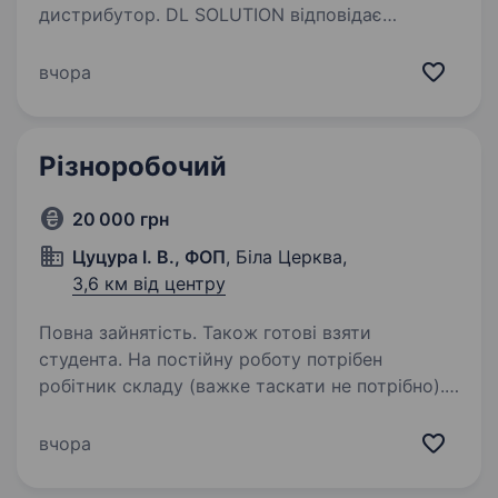
дистрибутор. DL SOLUTION відповідає
за повний цикл дистрибуції тазабезпечує усі
етапи процесу постачання товарів у сегменті
вчора
В2В. Компанія єприкладом успішної інтеграції
міжнародних…
Різноробочий
20 000 грн
Цуцура І. В., ФОП
, Біла Церква,
3,6 км від центру
Повна зайнятість. Також готові взяти
студента. На постійну роботу потрібен
робітник складу (важке таскати не потрібно).
Обов’язки: допомога в підготуванні
та пакуванні товару. Робота для чоловіків
вчора
до 35років Робота з пн-пт. З 11 до 19 години
(часто уходимо раніше).