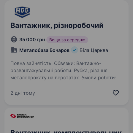
Вантажник, різноробочий
35 000 грн
Вища за середню
Металобаза Бочаров
Біла Церква
Повна зайнятість. Обвязки: Вантажно-
розвантажувальні роботи. Рубка, різання
металопрокату на верстатах. Умови роботи:
Робочі дні понеділок-п'ятниця згідно
з графіком виходів.
2 дні тому
Вантажник-комплектувальник