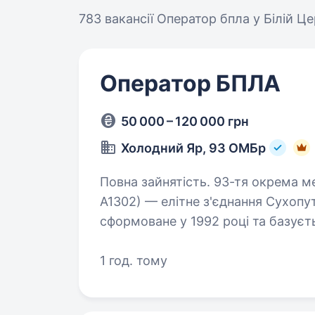
783 вакансії
Оператор бпла у Білій Це
Оператор БПЛА
50 000 – 120 000 грн
Холодний Яр, 93 ОМБр
Повна зайнятість. 93-тя окрема механізована бригада «Холодний Яр» (в/ч
А1302) — елітне з'єднання Сухопут
сформоване у 1992 році та базуєт
Бригада, яка відома своєю стійкі
1 год. тому