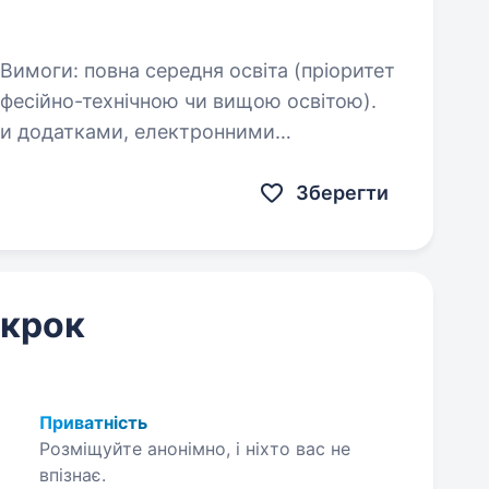
фесійно-технічною чи вищою освітою).
ми додатками, електронними
іду з обслуговування…
Зберегти
 крок
Приватність
Розміщуйте анонімно, і ніхто вас не
впізнає.