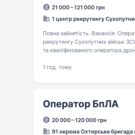
21 000 – 121 000 грн
1 центр рекрутингу Сухопутни
Повна зайнятість. Вакансія: Оператор дрона Ми, компанія «1 центр
рекрутингу Сухопутних військ ЗС
та кваліфікованого оператора дро
віддаленого керування дронами. 
1 год. тому
Оператор БпЛА
20 000 – 120 000 грн
91 окрема Охтирська бригада 