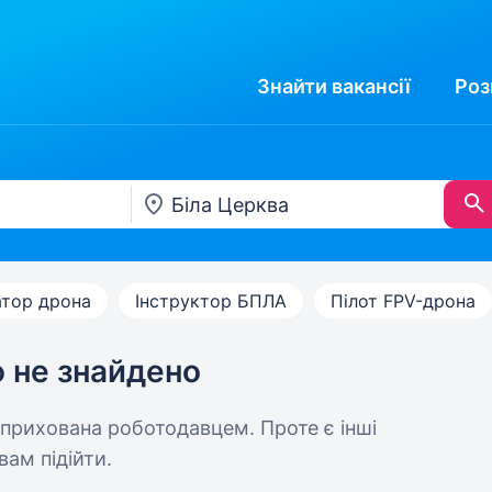
Знайти
вакансії
Роз
тор дрона
Інструктор БПЛА
Пілот FPV-дрона
ю не знайдено
 прихована роботодавцем. Проте є інші
вам підійти.