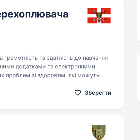
ерехоплювача
Зберегти