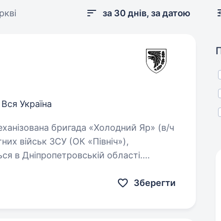
ркві
за 30 днів, за датою
Вся Україна
них військ ЗСУ (ОК «Північ»),
ься в Дніпропетровській області.
стю…
Зберегти