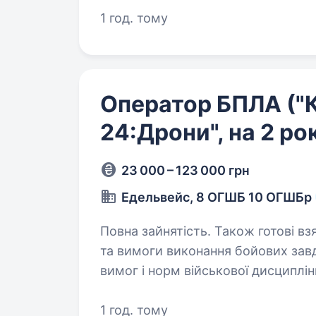
1 год. тому
Оператор БПЛА ("К
24:Дрони", на 2 ро
23 000 – 123 000 грн
Едельвейс, 8 ОГШБ 10 ОГШБр
Повна зайнятість. Також готові взяти студента.
та вимоги виконання бойових завдань у складі підрозділу; дотримання
вимог і норм військової дисципліни; відповідальність за справніс
підтримання в бойовій готовності
1 год. тому