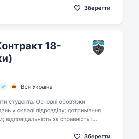
Зберегти
онтракт 18-
ки)
Вся Україна
 Основні обов’язки
ть і
 дорученого озброєння;…
Зберегти