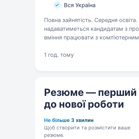
Вся Україна
Повна зайнятість. Середня освіта. Вимоги: повна середня освіта (пріоритет
надаватиметься кандидатам з про
вміння працювати з комп’ютерни
пристроями. наявність досв
1 год. тому
Резюме — перший
до нової роботи
Не більше 3 хвилин
Щоб створити та розмістити ваше
резюме.