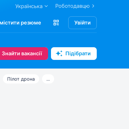
Роботодавцю
Українська
містити
резюме
Увійти
Знайти вакансії
Підібрати
Пілот дрона
...