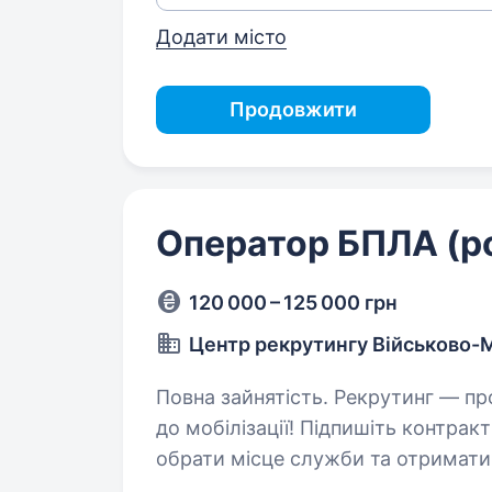
Додати місто
Продовжити
Оператор БПЛА (р
120 000 – 125 000 грн
Центр рекрутингу Військово-
Повна зайнятість. Рекрутинг — процедура, що проводиться з кандидатами
до мобілізації! Підпишіть контра
обрати місце служби та отримати в
інформація: Заробітна…