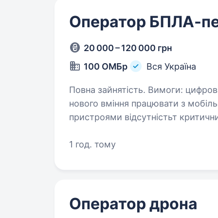
Оператор БПЛА-п
20 000 – 120 000 грн
100 ОМБр
Вся Україна
Повна зайнятість. Вимоги: цифрова грамотність та здатність до навчання
нового вміння працювати з мобільними додатками та електронними
пристроями відсутністьт критичних проблем зі здоров’ям, які можуть
вплинути на виконання…
1 год. тому
Оператор дрона