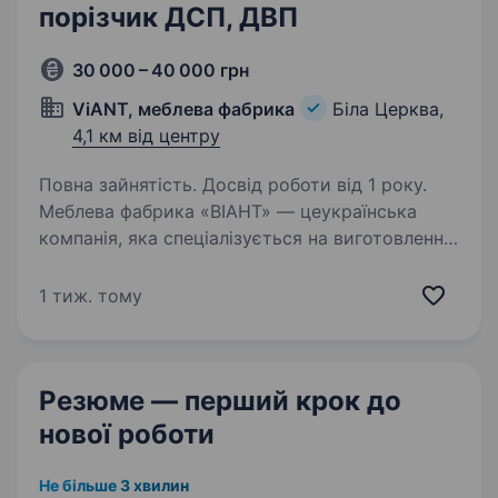
порізчик ДСП, ДВП
30 000 – 40 000 грн
ViANT, меблева фабрика
Біла Церква,
4,1 км від центру
Повна зайнятість. Досвід роботи від 1 року.
Меблева фабрика «ВІАНТ» — цеукраїнська
компанія, яка спеціалізується на виготовленні
сучасних корпусних та м’яких меблів (кухні,
шафи-купе, гардеробні, кухонні м’які куточки,
1 тиж. тому
дивани та інше). Шукаємо уважного та…
Резюме — перший крок
до
нової роботи
Не більше 3 хвилин