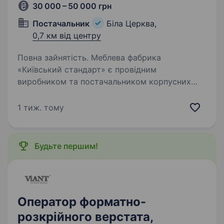
30 000 – 50 000 грн
Постачальник
Біла Церква,
0,7 км від центру
Повна зайнятість. Меблева фабрика
«Київський стандарт» є провідним
виробником та постачальником корпусних
меблів в Україні. Ми шукаємо кваліфікованого
конструктора корпусних меблів для
1 тиж. тому
приєднання до нашої команди. Обов’язки:
Створення…
Будьте першим!
Оператор форматно-
розкрійного верстата,