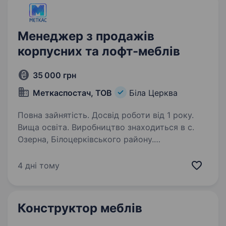
ми шукаємо…
Менеджер з продажів
корпусних та лофт-меблів
35 000 грн
Меткаспостач, ТОВ
Біла Церква
Повна зайнятість. Досвід роботи від 1 року.
Вища освіта. Виробництво знаходиться в с.
Озерна, Білоцерківського району.
Передбачена безкоштовна розвозка до місця
роботи та назад. Вимоги: Досвід роботи
4 дні тому
у сфері продажів меблів або інтер'єрних
рішень від 1 року. Знання…
Конструктор меблів