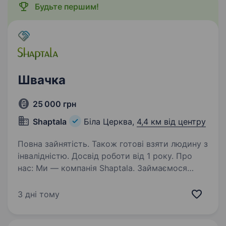
Будьте першим!
Швачка
25 000 грн
Shaptala
Біла Церква,
4,4 км від центру
Повна зайнятість. Також готові взяти людину з
інвалідністю. Досвід роботи від 1 року. Про
нас: Ми — компанія Shaptala. Займаємося
виробництвом сумок та спорядження для
військових, мисливців та рибалок. Створюємо
3 дні тому
якісні та надійні продукти під власним
брендом. Наша команда зростає, тому