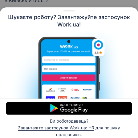
в Київській обл.
Шукаєте роботу? Завантажуйте застосунок
Work.ua!
Українська
Ресурси
Контакти
Про нас
Кар’єра
Новини Work.ua
Допомога
Умови використання
Роботодавцю
Ви роботодавець?
© 2006–2026 Work.ua. Сервіс пошуку роботи №1 в
Завантажте застосунок Work.ua: HR
для пошуку
Україні.
працівників.