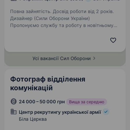
Повна зайнятість. Досвід роботи від 2 років.
Дизайнер (Сили Оборони України)
Пропонуємо службу та роботу в новітньому
роді військ — Силах Безпілотних Систем. Наш
підрозділ — 1-й Окремий Центр БпС —
це перший у світі підрозділ «технологічного
спецпризначення»…
Усі вакансії Сил
Оборони
Фотограф відділення
комунікацій
24 000 – 50 000 грн
Вища за середню
Центр рекрутингу української армії
Біла Церква