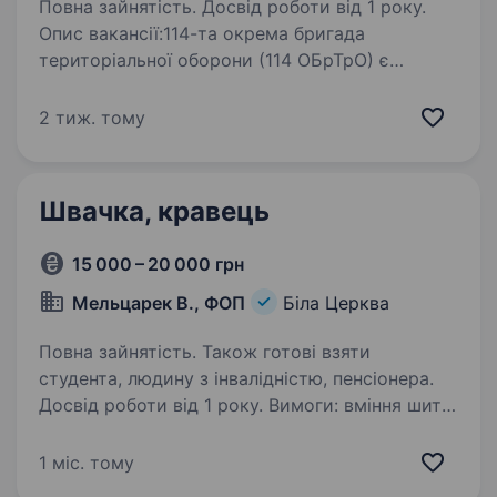
Повна зайнятість. Досвід роботи від 1 року.
Опис вакансії:114-та окрема бригада
територіальної оборони (114 ОБрТрО) є
невід'ємною частиною Сил територіальної
оборони Збройних сил України та була
2 тиж. тому
створена для забезпечення безпеки
в Київській області. Зародок…
Швачка, кравець
15 000 – 20 000 грн
Мельцарек В., ФОП
Біла Церква
Повна зайнятість. Також готові взяти
студента, людину з інвалідністю, пенсіонера.
Досвід роботи від 1 року. Вимоги: вміння шити
та працювати в команді Умови роботи:
з 8.00−17.00 Підприємство займається
1 міс. тому
пошиття одягу для військовослужбовців!