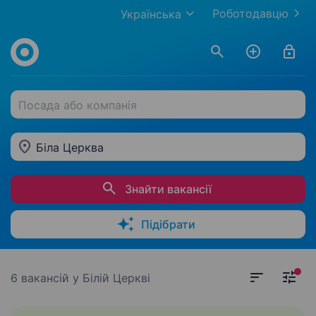
Роботодавцю
Українська
Посада або компанія
Біла Церква
Знайти вакансії
Підібрати
6 вакансій
у Білій Церкві