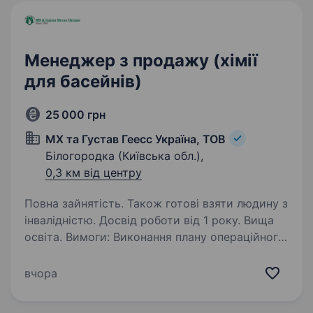
Менеджер з продажу (хімії
для басейнів)
25 000 грн
МХ та Густав Геесс Україна, ТОВ
Білогородка (Київська обл.),
0,3 км від центру
Повна зайнятість. Також готові взяти людину з
інвалідністю. Досвід роботи від 1 року. Вища
освіта. Вимоги: Виконання плану операційного
прибутку з продажу TM Vodnar, Олійні
бальзами «MAHA MUDRA» через торговельні
вчора
мережі. Виконання плану операційного
прибутку з продажу TM Vodnar через дилерів