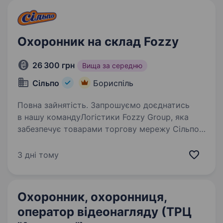
Охоронник на склад Fozzy
26 300 грн
Вища за середню
Сільпо
Бориспіль
Повна зайнятість. Запрошуємо доєднатись
в нашу командуЛогістики Fozzy Group, яка
забезпечує товарами торгову мережу Сільпо
на вакансію Охоронника. Для роботи вам
знадобиться: Впевненість у користуванні ПК;
3 дні тому
Цілеспрямованість,…
Охоронник, охоронниця,
оператор відеонагляду (ТРЦ