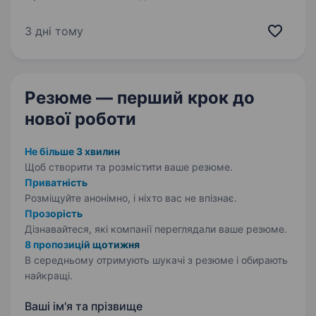
БЕЗПЕКА ТА БІЗНЕС», яка щодня працює для
того, щоб люди й бізнес відчували себе
3 дні тому
захищеними. Наша місія — забезпечувати
надійний захист матеріальних цінностей,
будівель та інших…
Резюме — перший крок
до
нової роботи
Не більше 3 хвилин
Щоб створити та розмістити ваше
резюме.
Приватність
Розміщуйте анонімно, і ніхто вас не впізнає.
Прозорість
Дізнавайтеся, які компанії переглядали ваше резюме.
8 пропозицій щотижня
В середньому отримують шукачі з резюме і обирають
найкращі.
Ваші ім'я та прізвище