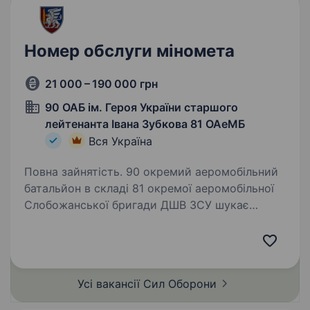
Номер обслуги міномета
21 000 – 190 000 грн
90 ОАБ ім. Героя України старшого
лейтенанта Івана Зубкова 81 ОАеМБ
Вся Україна
Повна зайнятість. 90 окремий аеромобільний
батальйон в складі 81 окремої аеромобільної
Слобожанської бригади ДШВ ЗСУ шукає
спеціалістів в батальйони та інші підрозділи.
Вимоги: вік від 18 до 50 років; готовність
працювати в зоні…
Усі вакансії Сил
Оборони