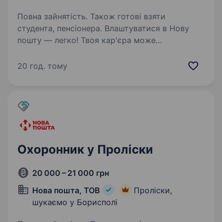
Повна зайнятість. Також готові взяти
студента, пенсіонера. Влаштуватися в Нову
пошту — легко! Твоя кар'єра може
розпочатися вже цього тижня. Саме зараз
ми в пошуку охоронника. Ти шукаєш?
20 год. тому
Ми гарантуємо: Білу заробітну плату,
що виплачується двічі на місяць без
затримок…
Охоронник у Проліски
20 000 – 21 000 грн
Нова пошта, ТОВ
Проліски,
шукаємо у Борисполі