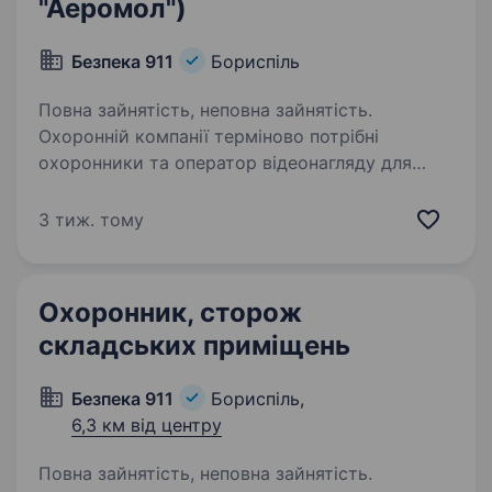
"Аеромол")
Безпека 911
Бориспіль
Повна зайнятість, неповна зайнятість.
Охоронній компанії терміново потрібні
охоронники та оператор відеонагляду для
охорони громадського порядку в ТРЦ
«АЕРОМОЛ» м. Бориспіль. Жінки вітаються.
3 тиж. тому
Режим роботи: денний — часи роботи
обговорюються добовий…
Охоронник, сторож
складських приміщень
Безпека 911
Бориспіль,
6,3 км від центру
Повна зайнятість, неповна зайнятість.