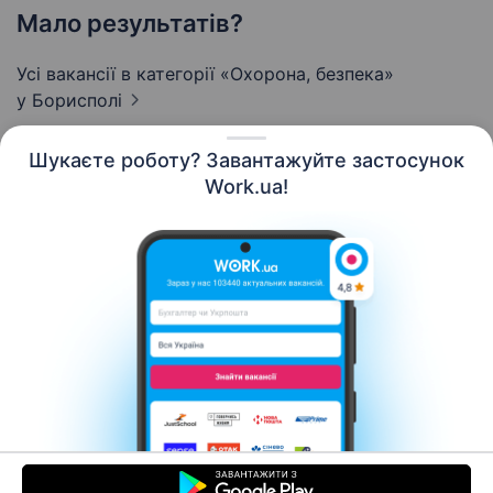
Мало результатів?
Усі вакансії в категорії «Охорона, безпека»
у Борисполі
Шукаєте роботу? Завантажуйте застосунок
Work.ua!
Українська
Ресурси
Контакти
Про нас
Кар’єра
Новини Work.ua
Допомога
Умови використання
Роботодавцю