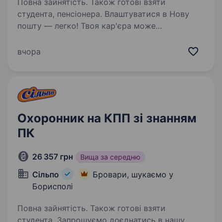
Повна зайнятість. Також готові взяти
студента, пенсіонера. Влаштуватися в Нову
пошту — легко! Твоя кар'єра може
розпочатися вже цього тижня. Саме зараз
ми в пошуку охоронника. Ти шукаєш?
вчора
Ми гарантуємо: Білу заробітну плату,
що виплачується двічі на місяць без
затримок…
Охоронник на КПП зі знанням
ПК
26 357 грн
Вища за середню
Сільпо
Бровари, шукаємо у
Борисполі
Повна зайнятість. Також готові взяти
студента. Запрошуємо доєднатись в нашу