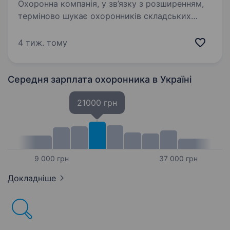
Охоронна компанія, у зв’язку з розширенням,
терміново шукає охоронників складських
приміщень Графік роботи: добовий: 2/4
Оплата: 1200 грн/зміна; охайний зовнішній
4 тиж. тому
вигляд; відсутність судимостей; відсутність…
Середня зарплата охоронника
в Україні
21000 грн
9 000 грн
37 000 грн
Докладніше