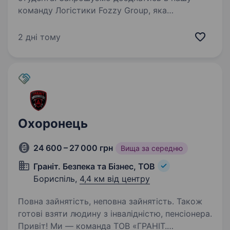
команду Логістики Fozzy Group, яка
забезпечує товарами торгову мережу Сільпо.
Якщо ви хочете працювати в стабільній
2 дні тому
успішній компанії, яка активно розвивається,
тоді саме для вас відкрита…
Охоронець
24 600 – 27 000 грн
Вища за середню
Граніт. Безпека та Бізнес, ТОВ
Бориспіль,
4,4 км від центру
Повна зайнятість, неповна зайнятість. Також
готові взяти людину з інвалідністю, пенсіонера.
Привіт! Ми — команда ТОВ «ГРАНІТ.