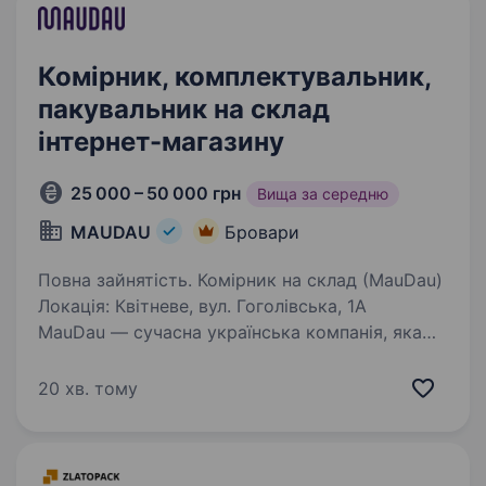
Комірник, комплектувальник,
пакувальник на склад
інтернет-магазину
25 000 – 50 000 грн
Вища за середню
MAUDAU
Бровари
Повна зайнятість. Комірник на склад (MauDau)
Локація: Квітневе, вул. Гоголівська, 1А
MauDau — сучасна українська компанія, яка
активно розвивається та розширює команду.
Запрошуємо комірників на комфортний склад.
20 хв. тому
Корпоративна розвозка:…