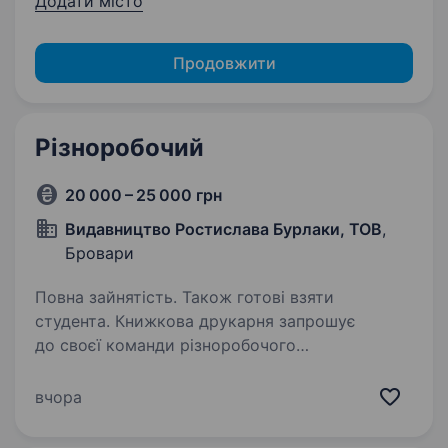
Додати місто
Продовжити
Різноробочий
20 000 – 25 000 грн
Видавництво Ростислава Бурлаки, ТОВ
,
Бровари
Повна зайнятість. Також готові взяти
студента. Книжкова друкарня запрошує
до своєї команди різноробочого
на виробництво. Різноробочий на поліграфічне
виробництвоОбов’язки: завантаження
вчора
та розвантаження паперу, матеріалів
та готової продукції; переміщення…