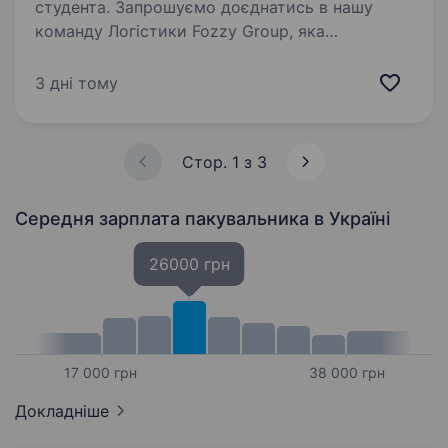
студента. Запрошуємо доєднатись в нашу
команду Логістики Fozzy Group, яка
забезпечує товарами торгову мережу Сільпо.
Якщо ви хочете працювати в стабільній
3 дні тому
успішній компанії, яка активно розвивається,
тоді саме для вас відкрита…
Стор. 1 з 3
Середня зарплата пакувальника
в Україні
26000 грн
17 000 грн
38 000 грн
Докладніше