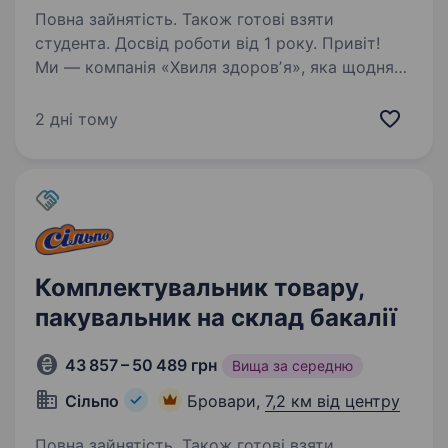
Повна зайнятість. Також готові взяти
студента. Досвід роботи від 1 року. Привіт!
Ми — компанія «Хвиля здоровʼя», яка щодня
дбає про те, щоб тисячі людей отримували
якісну питну воду прямо до дверей. Якщо
2 дні тому
ти шукаєш стабільну роботу в дружньому
колективі з гідною оплатою — у нас є
пропозиція…
Комплектувальник товару,
пакувальник на склад бакалії
43 857 – 50 489 грн
Вища за середню
Сільпо
Бровари,
7,2 км від центру
Повна зайнятість. Також готові взяти