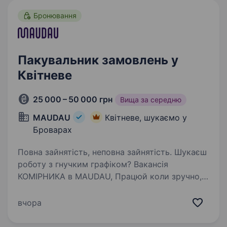
Бронювання
Пакувальник замовлень у
Квітневе
25 000 – 50 000 грн
Вища за середню
MAUDAU
Квітневе, шукаємо у
Броварах
Повна зайнятість, неповна зайнятість. Шукаєш
роботу з гнучким графіком? Вакансія
КОМІРНИКА в MAUDAU, Працюй коли зручно,
заробляй від 25 000 грн! Запрошуємо
кандидатів та кандидаток на сучасний склад.
вчора
Робота динамічна, фізична, але з максимально
комфортними…