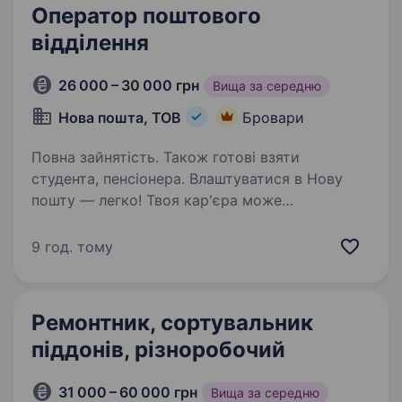
Оператор поштового
відділення
26 000 – 30 000 грн
Вища за середню
Нова пошта, ТОВ
Бровари
Повна зайнятість. Також готові взяти
студента, пенсіонера. Влаштуватися в Нову
пошту — легко! Твоя кар'єра може
розпочатися вже цього тижня. Саме зараз
ми в пошуку оператора поштового відділення.
9 год. тому
Ти шукаєш? Ми гарантуємо: Білу заробітну
плату, що виплачується двічі на…
Ремонтник, сортувальник
піддонів, різноробочий
31 000 – 60 000 грн
Вища за середню