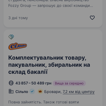
Fozzy Group — запрошує до своєї команди
уважного та відповідального Укладальника-
пакувальника (виробництво фасування зелені).
3 дні тому
Якщо ви шукаєте стабільну роботу в надійній
компанії, комфортні умови…
Комплектувальник товару,
пакувальник, збиральник на
склад бакалії
43 857 – 50 489 грн
Вища за середню
Сільпо
Бровари,
7,2 км від центру
Повна зайнятість. Також готові взяти