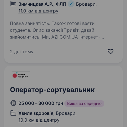
Зимницкая А.Р., ФЛП
Бровари,
11,0 км від центру
Повна зайнятість. Також готові взяти
студента. Опис вакансіїПривіт, давай
знайомитись! Ми, AZI.COM.UA інтернет-
магазин з продажу азійської косметики.
Ми на ринку вже 8 років та успішно працюємо
2 дні тому
попри всі складнощі. Ми відправили вже понад
1 000 000 замовлень,…
Оператор-сортувальник
25 000 – 30 000 грн
Вища за середню
Хвиля здоровʼя
, Бровари,
10,0 км від центру