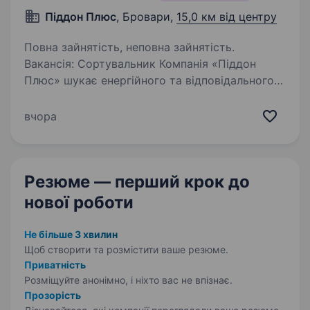
Піддон Плюс
, Бровари,
15,0 км від центру
Повна зайнятість, неповна зайнятість.
Вакансія: Сортувальник Компанія «Піддон
Плюс» шукає енергійного та відповідального
кандидата на посаду Ремонтника
та Сортувальника піддонів. Якщо
вчора
ви зацікавлені у роботі і маєте бажання
долучитися до нашої команди,…
Резюме — перший крок
до
нової роботи
Не більше 3 хвилин
Щоб створити та розмістити ваше
резюме.
Приватність
Розміщуйте анонімно, і ніхто вас не впізнає.
Прозорість