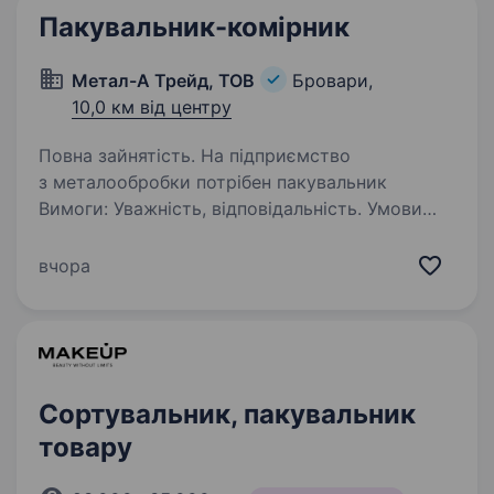
Пакувальник-комірник
Метал-А Трейд, ТОВ
Бровари,
10,0 км від центру
Повна зайнятість. На підприємство
з металообробки потрібен пакувальник
Вимоги: Уважність, відповідальність. Умови
роботи: пн-пт, 8 робочих годин Обов’язки:
Пакування металевих виробів (стрейч, картон)
вчора
Сортувальник, пакувальник
товару