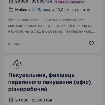
28 000 – 35 000 грн
Вища за середню
Makeup
Бровари,
10,0 км від центру
Повна зайнятість. Опис вакансіїІнтернет-
магазин косметики та парфумерії makeup.ua
набирає на склад в Броварах пакувальників.
Розглядаємо кандидатів без досвіду роботи
та студентів. Вимоги: Знання ПК на рівні
вчора
користувача; Досвід…
Пакувальник, фахівець
первинного пакування (офіс),
різноробочий
20 000 – 25 000 грн