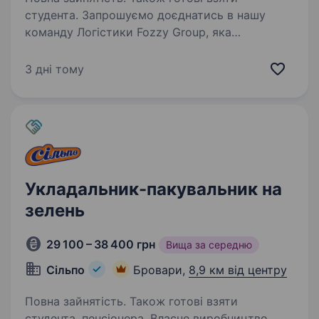
студента. Запрошуємо доєднатись в нашу
команду Логістики Fozzy Group, яка
забезпечує товарами торгову мережу Сільпо.
Якщо ви хочете працювати в стабільній
3 дні тому
успішній компанії, яка активно розвивається,
тоді саме для вас відкрита…
Укладальник-пакувальник на
зелень
29 100 – 38 400 грн
Вища за середню
Сільпо
Бровари,
8,9 км від центру
Повна зайнятість. Також готові взяти
студента, пенсіонера. Власне виробництво