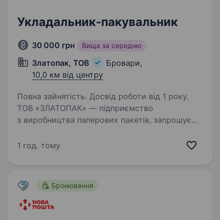
Укладальник-пакувальник
30 000 грн
Вища за середню
Златопак, ТОВ
Бровари,
10,0 км від центру
Повна зайнятість. Досвід роботи від 1 року.
ТОВ «ЗЛАТОПАК» — підприємство
з виробництва паперових пакетів, запрошує
на постійну роботу Укладальника-
пакувальника. Умови роботи: місце
1 год. тому
розташування виробництва: м Бровари; повна
зайнятість, офіційне працевлаштування;…
Бронювання