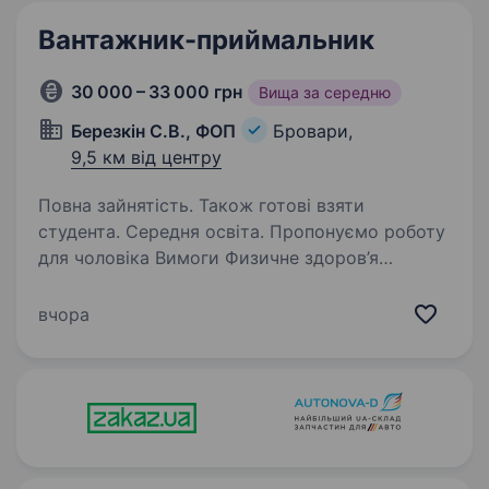
Вантажник-приймальник
30 000 – 33 000 грн
Вища за середню
Березкін С.В., ФОП
Бровари,
9,5 км від центру
Повна зайнятість. Також готові взяти
студента. Середня освіта. Пропонуємо роботу
для чоловіка Вимоги Физичне здоров’я
Обов’язки Приймання / видача вантажу
Розвантаження-завантаження вантажів Умови
вчора
праці: Повна зайнятість ЗП виплачується без
затримок Графік роботи:…