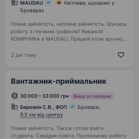
MAUDAU
Квітневе, шукаємо у
Броварах
Повна зайнятість, неповна зайнятість. Шукаєш
роботу з гнучким графіком? Вакансія
КОМІРНИКА в MAUDAU, Працюй коли зручно,
заробляй від 25 000 грн! Запрошуємо
кандидатів та кандидаток на сучасний склад.
2 дні тому
Робота динамічна, фізична, але з максимально
комфортними…
Вантажник-приймальник
30 000 – 33 000 грн
Вища за середню
Березкін С.В., ФОП
Бровари,
9,5 км від центру
Повна зайнятість. Також готові взяти
студента. Середня освіта. Пропонуємо роботу