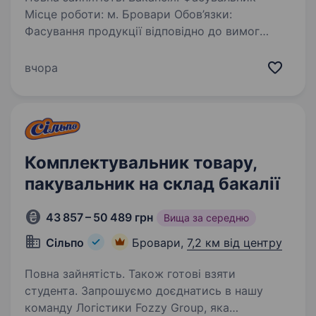
Місце роботи: м. Бровари Обов’язки:
Фасування продукції відповідно до вимог
технічної документації Контроль якості
фасування продукції Прийом товару то якості
вчора
(посуд) Комплектування…
Комплектувальник товару,
пакувальник на склад бакалії
43 857 – 50 489 грн
Вища за середню
Сільпо
Бровари,
7,2 км від центру
Повна зайнятість. Також готові взяти
студента. Запрошуємо доєднатись в нашу
команду Логістики Fozzy Group, яка