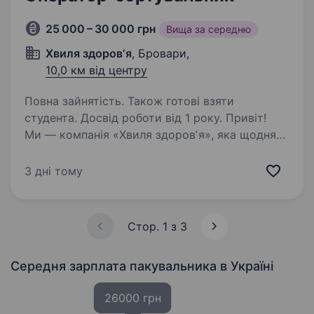
25 000 – 30 000 грн
Вища за середню
Хвиля здоровʼя
, Бровари,
10,0 км від центру
Повна зайнятість. Також готові взяти
студента. Досвід роботи від 1 року. Привіт!
Ми — компанія «Хвиля здоровʼя», яка щодня
дбає про те, щоб тисячі людей отримували
якісну питну воду прямо до дверей. Якщо
3 дні тому
ти шукаєш стабільну роботу в дружньому
колективі з гідною оплатою — у нас є
пропозиція…
Стор. 1 з 3
Середня зарплата пакувальника
в Україні
26000 грн