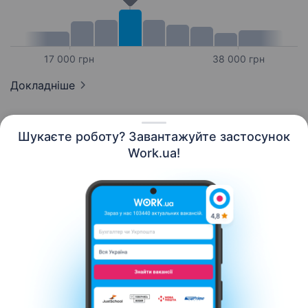
17 000 грн
38 000 грн
Докладніше
Шукаєте роботу? Завантажуйте застосунок
Work.ua!
Українська
Ресурси
Контакти
Про нас
Кар’єра
Новини Work.ua
Допомога
Умови використання