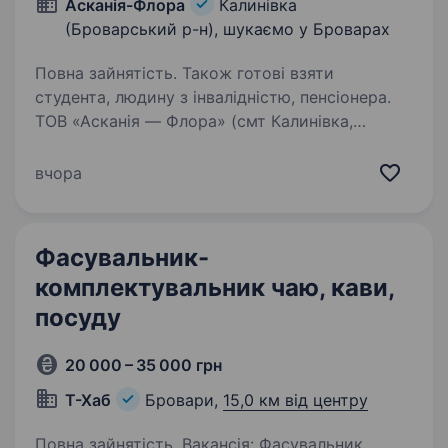
Асканія-Флора
Калинівка
(Броварський р-н), шукаємо у Броварах
Повна зайнятість. Також готові взяти
студента, людину з інвалідністю, пенсіонера.
ТОВ «Асканія — Флора» (смт Калинівка,
Броварського р-ну) — найбільший виробник
троянд в Україні та один з провідних
вчора
виробників у Європі запрошує кандидатів
на вакансію: «Укладальник — пакувальник»
(2/2 або 5/2)…
Фасувальник-
комплектувальник чаю, кави,
посуду
20 000 – 35 000 грн
Т-Хаб
Бровари,
15,0 км від центру
Повна зайнятість. Вакансія: Фасувальник