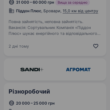
31 000 – 60 000 грн
Вища за середню
Піддон Плюс
, Бровари,
15,0 км від центру
Повна зайнятість, неповна зайнятість.
Вакансія: Сортувальник Компанія «Піддон
Плюс» шукає енергійного та відповідального
кандидата на посаду Ремонтника
та Сортувальника піддонів. Якщо
2 дні тому
ви зацікавлені у роботі і маєте бажання
долучитися до нашої команди,…
Різноробочий
20 000 – 25 000 грн