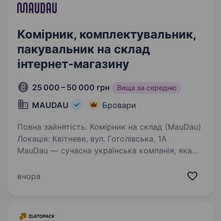
Комірник, комплектувальник,
пакувальник на склад
інтернет-магазину
25 000 – 50 000 грн
Вища за середню
MAUDAU
Бровари
Повна зайнятість. Комірник на склад (MauDau)
Локація: Квітневе, вул. Гоголівська, 1А
MauDau — сучасна українська компанія, яка
активно розвивається та розширює команду.
Запрошуємо комірників на комфортний склад.
вчора
Корпоративна розвозка:…