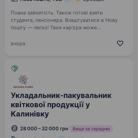
Повна зайнятість. Також готові взяти
студента, пенсіонера. Влаштуватися в Нову
пошту — легко! Твоя кар'єра може
розпочатися вже цього тижня. Саме зараз
ми в пошуку оператора поштового відділення.
вчора
Ти шукаєш? Ми гарантуємо: Білу заробітну
плату, що виплачується двічі на…
Укладальник-пакувальник
квіткової продукції у
Калинівку
28 000 – 32 000 грн
Вища за середню