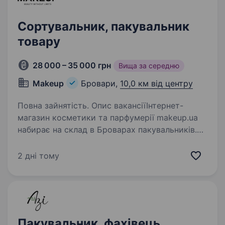
Сортувальник, пакувальник
товару
28 000 – 35 000 грн
Вища за середню
Makeup
Бровари,
10,0 км від центру
Повна зайнятість. Опис вакансіїІнтернет-
магазин косметики та парфумерії makeup.ua
набирає на склад в Броварах пакувальників.
Розглядаємо кандидатів без досвіду роботи
та студентів. Вимоги: Знання ПК на рівні
2 дні тому
користувача; Досвід…
Пакувальник, фахівець