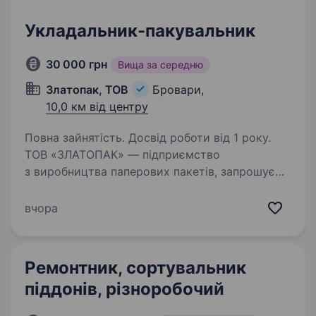
Укладальник-пакувальник
30 000 грн
Вища за середню
Златопак, ТОВ
Бровари,
10,0 км від центру
Повна зайнятість. Досвід роботи від 1 року.
ТОВ «ЗЛАТОПАК» — підприємство
з виробництва паперових пакетів, запрошує
на постійну роботу Укладальника-
пакувальника. Умови роботи: місце
вчора
розташування виробництва: м Бровари; повна
зайнятість, офіційне працевлаштування;…
Ремонтник, сортувальник
піддонів, різноробочий