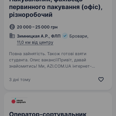
первинного пакування (офіс),
різноробочий
20 000 – 25 000 грн
Зимницкая А.Р., ФЛП
Бровари,
11,0 км від центру
Повна зайнятість. Також готові взяти
студента. Опис вакансіїПривіт, давай
знайомитись! Ми, AZI.COM.UA інтернет-
магазин з продажу азійської косметики.
Ми на ринку вже 8 років та успішно працюємо
3 дні тому
попри всі складнощі. Ми відправили вже понад
1 000 000 замовлень,…
Оператор-сортувальник