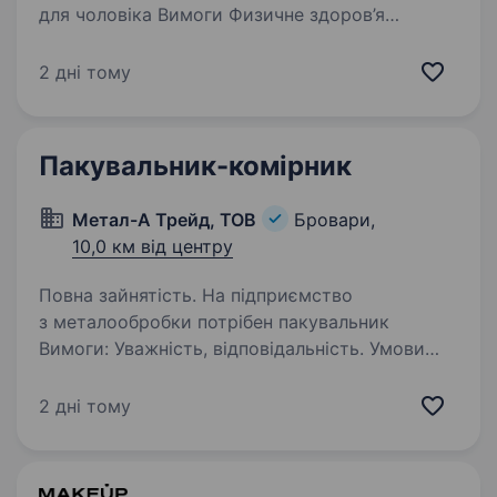
для чоловіка Вимоги Физичне здоров’я
Обов’язки Приймання / видача вантажу
Розвантаження-завантаження вантажів Умови
2 дні тому
праці: Повна зайнятість ЗП виплачується без
затримок Графік роботи:…
Пакувальник-комірник
Метал-А Трейд, ТОВ
Бровари,
10,0 км від центру
Повна зайнятість. На підприємство
з металообробки потрібен пакувальник
Вимоги: Уважність, відповідальність. Умови
роботи: пн-пт, 8 робочих годин Обов’язки:
Пакування металевих виробів (стрейч, картон)
2 дні тому