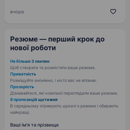
забезпечує товарами торгову мережу Сільпо.
Якщо ви хочете працювати в стабільній
вчора
успішній компанії, яка активно розвивається,
тоді саме для вас відкрита…
Резюме — перший крок
до
нової роботи
Не більше 3 хвилин
Щоб створити та розмістити ваше
резюме.
Приватність
Розміщуйте анонімно, і ніхто вас не впізнає.
Прозорість
Дізнавайтеся, які компанії переглядали ваше резюме.
8 пропозицій щотижня
В середньому отримують шукачі з резюме і обирають
найкращі.
Ваші ім'я та прізвище