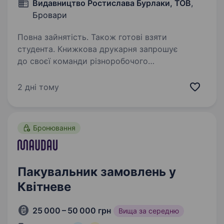
Видавництво Ростислава Бурлаки, ТОВ
,
Бровари
Повна зайнятість. Також готові взяти
студента. Книжкова друкарня запрошує
до своєї команди різноробочого
на виробництво. Різноробочий на поліграфічне
виробництвоОбов’язки: завантаження
2 дні тому
та розвантаження паперу, матеріалів
та готової продукції; переміщення…
Бронювання
Пакувальник замовлень у
Квітневе
25 000 – 50 000 грн
Вища за середню