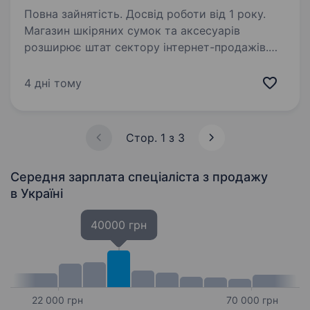
Повна зайнятість. Досвід роботи від 1 року.
Магазин шкіряних сумок та аксесуарів
розширює штат сектору інтернет-продажів.
Ми йдемо вперед, то ж шукаємо у нашу
команду енергійних, працьовитих. бажаючих
4 дні тому
одночасно розвиватись та отримувати досвід
та заробляти…
Стор. 1 з 3
Середня зарплата спеціаліста з продажу
в Україні
40000 грн
22 000 грн
70 000 грн