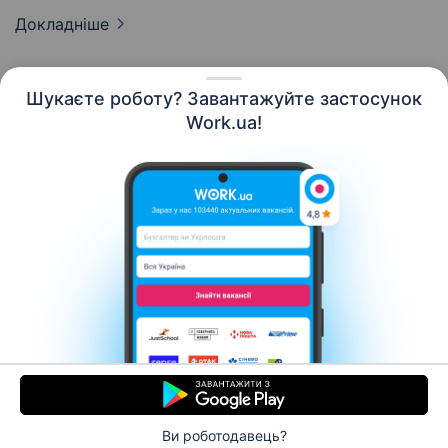
Докладніше
Шукаєте роботу? Завантажуйте застосунок
Work.ua!
Українська
Ресурси
Контакти
Про нас
Кар’єра
Новини Work.ua
Допомога
Умови використання
Роботодавцю
Ви роботодавець?