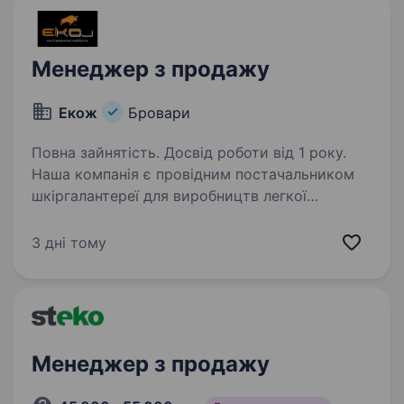
Менеджер з продажу
Екож
Бровари
Повна зайнятість. Досвід роботи від 1 року.
Наша компанія є провідним постачальником
шкіргалантереї для виробництв легкої
промисловості. Ми шукаємо енергійного
та амбіційного Менеджера з продажу.
3 дні тому
Що ви будете робити: Підтримка та розвиток
вже існуючого…
Менеджер з продажу