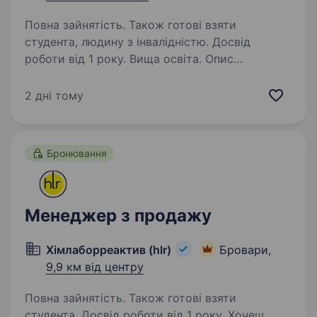
Повна зайнятість. Також готові взяти
студента, людину з інвалідністю. Досвід
роботи від 1 року. Вища освіта. Опис
вакансіїПро нас: ТОВ «Є-Трейд Автоматизація
Київ» — частина міжнародної групи компаній
2 дні тому
E-TRADE AUTOMATION. Ми постачаємо
промислову автоматику, електротехнічне
обладнання та комплектуючі підприємствам
Бронювання
у понад…
Менеджер з продажу
Хімлаборреактив (hlr)
Бровари,
9,9 км від центру
Повна зайнятість. Також готові взяти
студента. Досвід роботи від 1 року. Хочеш