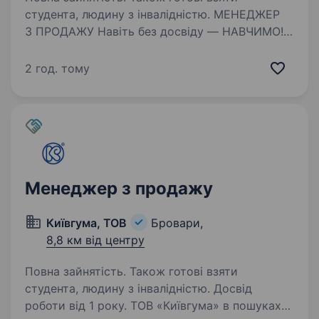
студента, людину з інвалідністю. МЕНЕДЖЕР
З ПРОДАЖУ Навіть без досвіду — НАВЧИМО!
Наша компанія створює брендовану
продукцію для бізнесу та людей: друк
2 год. тому
на футболках, худі, кепках, шоперах,
сувенірній продукції, поліграфії та багато
іншого. Ми ростемо…
Менеджер з продажу
Київгума, ТОВ
Бровари,
8,8 км від центру
Повна зайнятість. Також готові взяти
студента, людину з інвалідністю. Досвід
роботи від 1 року. ТОВ «Київгума» в пошуках