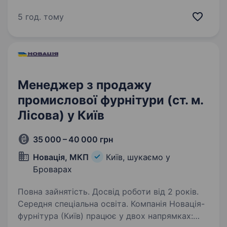
менеджера з продажів! ТОВ «Київгума»- лідер
ринку України виробництва виробів з гуми,
5 год. тому
латексу, ПВХ, ТЕП і силікону. Вже 95 років
ми надаємо послуги повного циклу
виробництва для всіх галузей…
Менеджер з продажу
промислової фурнітури (ст. м.
Лісова) у Київ
35 000 – 40 000 грн
Новація, МКП
Київ, шукаємо у
Броварах
Повна зайнятість. Досвід роботи від 2 років.
Середня спеціальна освіта. Компанія Новація-
фурнітура (Київ) працює у двох напрямках: