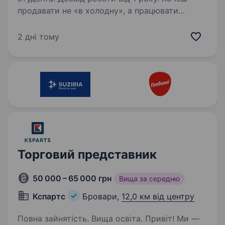
продавати не «в холодну», а працювати
з клієнтами, які вже знають HLR? У нас є те,
що важливо для менеджера з продажу: готова
2 дні тому
клієнтська база, затребуваний продукт,
сильний бренд із понад 30-річною історією…
Торговий представник
50 000 – 65 000 грн
Вища за середню
Кспартс
Бровари,
12,0 км від центру
Повна зайнятість. Вища освіта. Привіт! Ми —