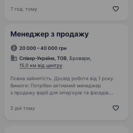
виробляємо та продаємо розсувні системи
для дверей, шаф та столів. поставляємо
7 год. тому
фурнітуру (замки, петлі, ручки, ущільнювачі,
супутні вироби) для промислового…
Менеджер з продажу
20 000 – 40 000 грн
Співер-Україна, ТОВ
, Бровари,
15,0 км від центру
Повна зайнятість. Досвід роботи від 1 року.
Вимоги: Потрібен активний менеджер
з продажу фарб для інтер'єрів та фасадів.
Перевага надається кандидату з дипломом
у сфері менеджменту та маркетингу. Досвід
2 дні тому
роботи від 1 року. Бажання працювати
та самонавчатися…