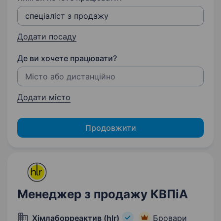
Додати посаду
Де ви хочете працювати?
Додати місто
Продовжити
Менеджер з продажу КВПіА
Хімлаборреактив (hlr)
Бровари