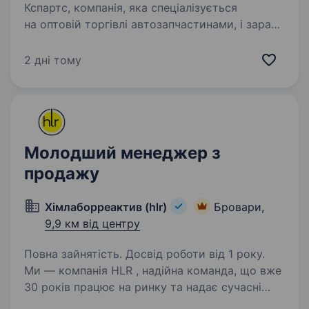
Кспартс, компанія, яка спеціалізується
на оптовій торгівлі автозапчастинами, і зараз
шукаємо торгового представника для роботи
у місті Бровари та Києві. Як торговий
2 дні тому
представник у нашій команді, ти будеш:…
Молодший менеджер з
продажу
Хімлаборреактив (hlr)
Бровари,
9,9 км від центру
Повна зайнятість. Досвід роботи від 1 року.
Ми — компанія HLR , надійна команда, що вже
30 років працює на ринку та надає сучасні
комплексні рішення для всіх галузевих