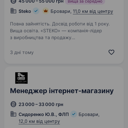
45 000 – 55 000 грн
Вища за середню
Steko
Бровари,
11,0 км від центру
Повна зайнятість. Досвід роботи від 1 року.
Вища освіта. «STEKO» — компанія-лідер
з виробництва та продажу
металопластикових конструкцій в Україні.
«STEKO» — компанія-інноватор,
3 дні тому
ми впроваджуємо найновіші технології
та обладнання для випуску найякіснішого
продукту. За…
Менеджер інтернет-магазину
23 000 – 33 000 грн
Сидоренко Ю.В., ФЛП
Бровари,
12,0 км від центру