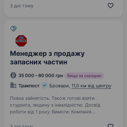
лабораторій у сфері контролю якості.
3 дні тому
Ми розширюємося та шукаємоменеджера
з продажу. Інформацію…
Менеджер з продажу
запасних частин
35 000 – 80 000 грн
Вища за середню
Тракпост
Бровари,
11,0 км від центру
Повна зайнятість. Також готові взяти
студента, людину з інвалідністю. Досвід
роботи від 1 року. Вимоги: Компанія
«Тракпост» — магазин-склад з продажу
запасних частин для вантажних автомобілів
3 дні тому