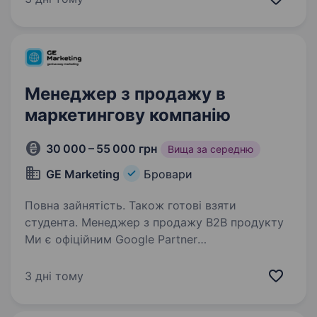
та комерційного транспорту. instagram:
truckpost_ukraine В даний час ми шукаємо
Фахівця з підбору та продажу автозапчастин…
Менеджер з продажу в
маркетингову компанію
30 000 – 55 000 грн
Вища за середню
GE Marketing
Бровари
Повна зайнятість. Також готові взяти
студента. Менеджер з продажу В2В продукту
Ми є офіційним Google Partner
та допомагаємо бізнесам по всій Україні
залучати клієнтів, посилювати присутність
3 дні тому
онлайн і зростати. Нам довіряють Львівські
круасани, Frankof, Оболонь,…