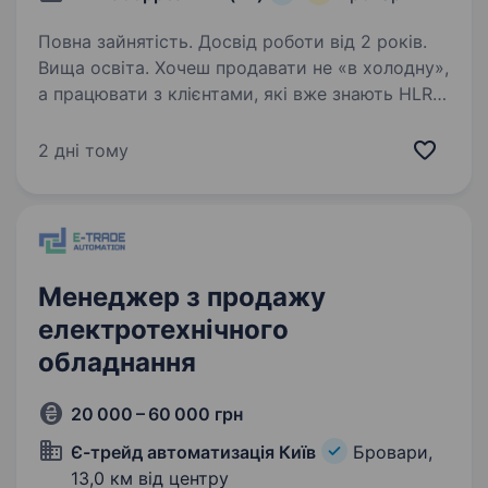
Повна зайнятість. Досвід роботи від 2 років.
Вища освіта. Хочеш продавати не «в холодну»,
а працювати з клієнтами, які вже знають HLR?
У нас є те, що важливо для менеджера
з продажу: готова клієнтська база,
2 дні тому
затребуваний продукт, сильний бренд із понад
30-річною історією…
Менеджер з продажу
електротехнічного
обладнання
20 000 – 60 000 грн
Є-трейд автоматизація Київ
Бровари,
13,0 км від центру