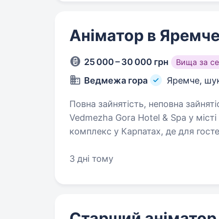
Аніматор в Яремч
25 000 – 30 000 грн
Вища за с
Ведмежа гора
Яремче, шу
Повна зайнятість, неповна зайняті
Vedmezha Gora Hotel & Spa у міст
комплекс у Карпатах, де для гост
активності та розважальні програ
аніматори:…
3 дні тому
Старший аніматор