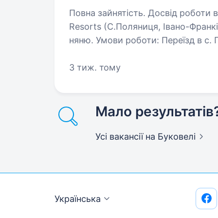
Повна зайнятість. Досвід роботи від 1 року. Красна Пол
Resorts (С.Поляниця, Івано-Франк
няню. Умови роботи: Переїзд в с. Поляниця (Буковель) Проживання і 3х
3 тиж. тому
Мало результатів
Усі вакансії
на Буковелі
Українська