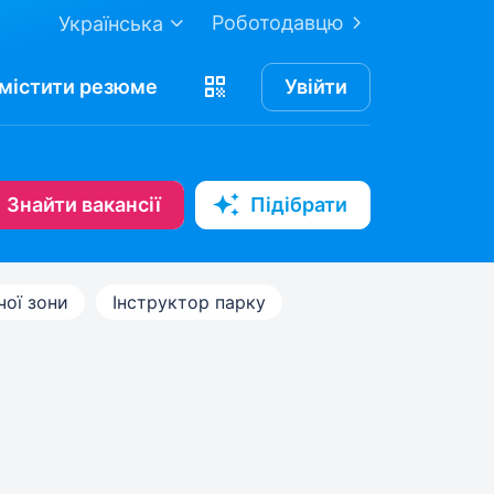
Роботодавцю
Українська
містити
резюме
Увійти
Знайти вакансії
Підібрати
чої зони
Інструктор парку