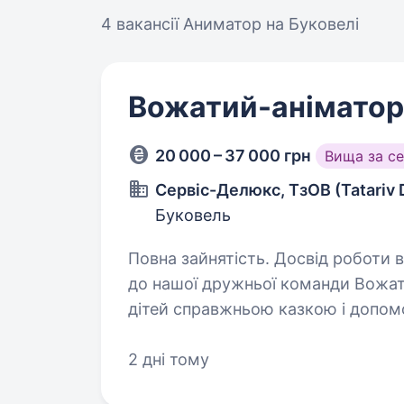
4 вакансії
Аниматор на Буковелі
Вожатий-аніматор
20 000 – 37 000 грн
Вища за с
Сервіс-Делюкс, ТзОВ (Tatariv
Буковель
Повна зайнятість. Досвід роботи від 2 ро
до нашої дружньої команди Вожат
дітей справжньою казкою і допом
творчості та безпеки. Що буде у твоїх обо
та проведення…
2 дні тому