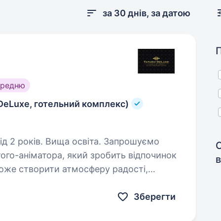
за 30 днів, за датою
ередню
 DeLuxe, готельний комплекс)
ків. Вища освіта. Запрошуємо
ого-аніматора, який зробить відпочинок
в
оже створити атмосферу радості,
в’язках: Організація
Зберегти