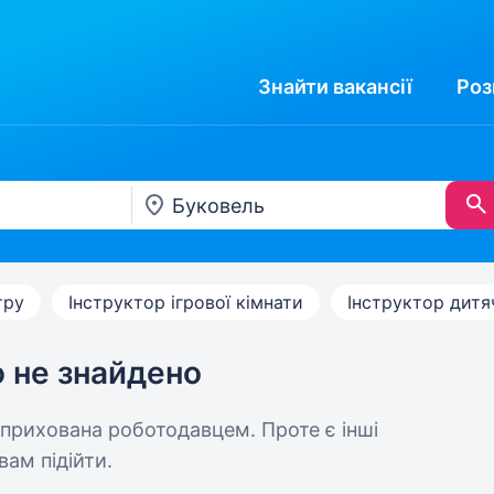
Знайти
вакансії
Роз
тру
Інструктор ігрової кімнати
Інструктор дитя
ю не знайдено
 прихована роботодавцем. Проте є інші
вам підійти.