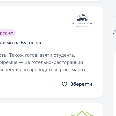
е
Д
ередню
каємо на Буковелі
сть. Також готові взяти студента.
і Яремче — це готельно-ресторанний
ей регулярно проводяться різноманітні
ми. У цих подіях беруть участь
Зберегти