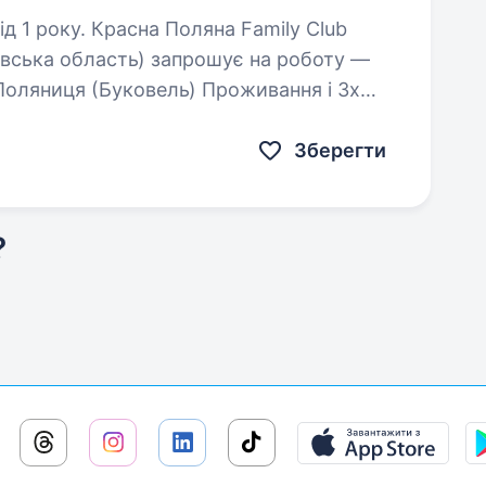
яна Family Club
івська область) запрошує на роботу —
разове харчування- надаємо Вимоги : …
Зберегти
?