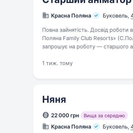
Красна Поляна
Буковель,
Повна зайнятість. Досвід роботи від 1 року. Опис ваканс
Поляна Family Club Resorts» (С.П
запрошує на роботу — старшого аніматора. 
Комунік
1 тиж. тому
Няня
22 000 грн
Вища за середню
Красна Поляна
Буковель,