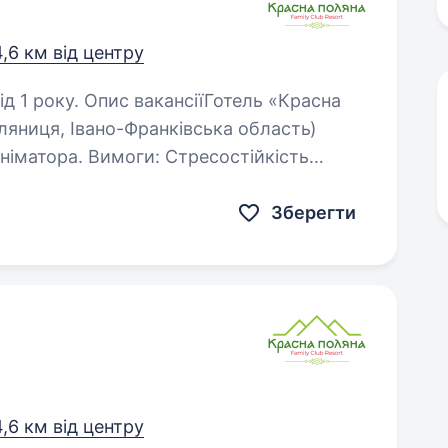
4,6 км від центру
іїГотель «Красна
оляниця, Івано-Франківська область)
Вимоги: Стресостійкість
абельність Мобільність Креативність…
Зберегти
4,6 км від центру