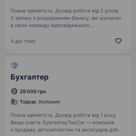
Повна зайнятість. Досвід роботи від 2 років.
У зв’язку з розширенням бізнесу, ми шукаємо
в свою команду відповідального
та досвідченого бухгалтера. Вимоги: Вища
економічна освіта — Досвід роботи
4 дні тому
бухгалтером від 2 років — Впевнене володіння
програмами бухгалтерського…
Бухгалтер
28 000 грн
Topcar
, Коломия
Повна зайнятість. Досвід роботи від 1 року.
Вища освіта. БухгалтерTopCar — компанія
з продажу автозапчастин та аксесуарів для