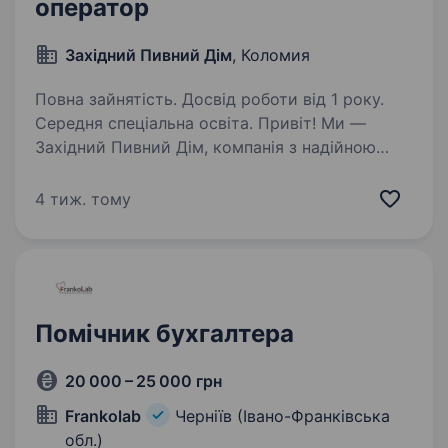
оператор
Західний Пивний Дім
, Коломия
Повна зайнятість. Досвід роботи від 1 року.
Середня спеціальна освіта. Привіт! Ми —
Західний Пивний Дім, компанія з надійною
репутацією в оптовій торгівлі напоями.
Запрошуємо до нашої дружньої команди
4 тиж. тому
Помічника бухгалтера, оператора у місті
Коломия. Що ти будеш робити у нас:
Підтримувати…
Помічник бухгалтера
20 000 – 25 000 грн
Frankolab
Черніїв (Івано-Франківська
обл.)