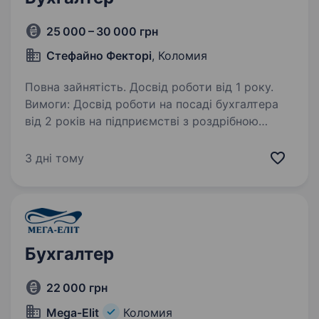
25 000 – 30 000 грн
Стефайно Фекторі
, Коломия
Повна зайнятість. Досвід роботи від 1 року.
Вимоги: Досвід роботи на посаді бухгалтера
від 2 років на підприємстві з роздрібною
торгівлею; Бажаний досвід роботи в BAS;
Пунктуальність, відповідальність. Умови
3 дні тому
роботи: Офіційне працевлаштування;…
Бухгалтер
22 000 грн
Mega-Elit
Коломия