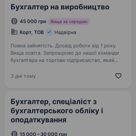
Бухгалтер на виробництво
45 000 грн
Вища за середню
Корт, ТОВ
Надвірна
Повна зайнятість. Досвід роботи від 1 року.
Вища освіта. Запрошуємо до нашої команди
бухгалтера на торгове підприємство, який
поділяє наші цінності та хоче працювати
на важливу мету. Що буде у твоїх обов’язках:
3 дні тому
Ведення бухгалтерського обліку підприємства
згідно з чинним…
Бухгалтер, спеціаліст з
бухгалтерського обліку і
оподаткування
15 000 – 30 000 грн