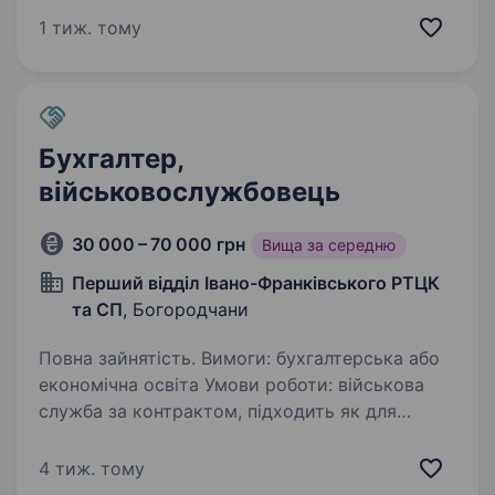
за контрактом. Вакансія: Бухгалтер
1 тиж. тому
ОБОВ’ЯЗКИ розрахунки заробітної плати,
лікарняних, компенсацій ведення
матеріального…
Бухгалтер,
військовослужбовець
30 000 – 70 000 грн
Вища за середню
Перший відділ Івано-Франківського РТЦК
та СП
, Богородчани
Повна зайнятість. Вимоги: бухгалтерська або
економічна освіта Умови роботи: військова
служба за контрактом, підходить як для
чоловіків, так і для жінок Обов’язки: бухгалтер
у в/ч
4 тиж. тому