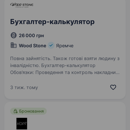
Бухгалтер-калькулятор
26 000 грн
Wood Stone
Яремче
Повна зайнятість. Також готові взяти людину з
інвалідністю. Бухгалтер-калькулятор
Обов’язки: Проведення та контроль накладних
Проведення інвентаризацій Формування
та замовлення товару Облік товарних
3 тиж. тому
залишків Розрахунки та звірки
з постачальниками Контроль собівартості…
Бронювання