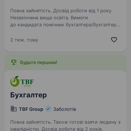
Повна зайнятість. Досвід роботи від 1 року.
Незакінчена вища освіта. Вимоги
до кандидата помічник бухгалтера/бухгалтер
Освіта: -вища або незакінчена вища освіта
за спеціальністю «Облік і аудит», «Фінанси»,
2 тиж. тому
«Економіка». Досвід роботи: — від 6 місяців
до 1 року, або (студент останніх…
Будьте першим!
Бухгалтер
TBF Group
Заболотів
Повна зайнятість. Також готові взяти людину з
інвалідністю. Досвід роботи від 2 років.