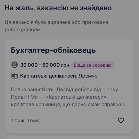
На жаль, вакансію не знайдено
Ця вакансія була видалена або прихована
роботодавцем.
Бухгалтер-обліковець
30 000 – 50 000 грн
Вища за середню
Карпатські делікатеси
, Яремче
Повна зайнятість. Досвід роботи від 1 року.
Привіт! Ми — «Карпатські делікатеси»,
крафтова крамниця, що дарує смак справжніх
карпатських традицій. Запрошуємо до нашої
дружньої команди бухгалтера-обліковця, який
1 тиж. тому
допоможе нам підтримувати порядок у
фінансах…