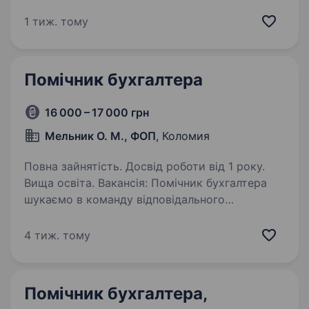
авто. Запрошуємо в команду відповідального
бухгалтера. Зарплата: 28 000 грн
1 тиж. тому
Графік:Стаціонар ПН-ПТ: 08:30−17:30 СБ: 08:30
—15:30…
Помічник бухгалтера
16 000 – 17 000 грн
Мельник О. М., ФОП
, Коломия
Повна зайнятість. Досвід роботи від 1 року.
Вища освіта. Вакансія: Помічник бухгалтера
шукаємо в команду відповідального
та організованого Помічника бухгалтера.
Вимоги: досвід у веденні бухгалтерії ФОП,
4 тиж. тому
відповідальність і уважність при роботі
з документами +38 0637426260
Помічник бухгалтера,