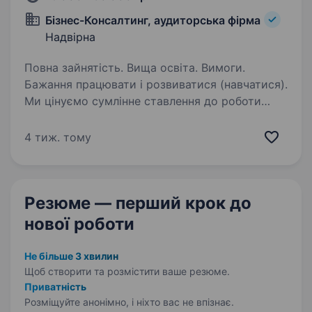
Бізнес-Консалтинг, аудиторська фірма
Надвірна
Повна зайнятість. Вища освіта. Вимоги.
Бажання працювати і розвиватися (навчатися).
Ми цінуємо сумлінне ставлення до роботи
та професіоналізм. Знаємо як і можемо
допомогти «вирости» людині без достатнього
4 тиж. тому
досвіду. Умови роботи. …
Резюме — перший крок
до
нової роботи
Не більше 3 хвилин
Щоб створити та розмістити ваше
резюме.
Приватність
Розміщуйте анонімно, і ніхто вас не впізнає.