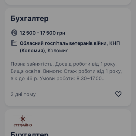
Бухгалтер
12 500 – 17 500 грн
Обласний госпіталь ветеранів війни, КНП
(Коломия)
, Коломия
Повна зайнятість. Досвід роботи від 1 року.
Вища освіта. Вимоги: Стаж роботи від 1 року,
вік до 46 р. Умови роботи: 8.30−17.00
з понеділка-п'ятницю. Обідня перерва
12.30−13.00 Обов’язки: Ведення обліку
2 дні тому
продуктів харчування та медикаментів. Робота
в бухгалтерській програмі,…
Бухгалтер