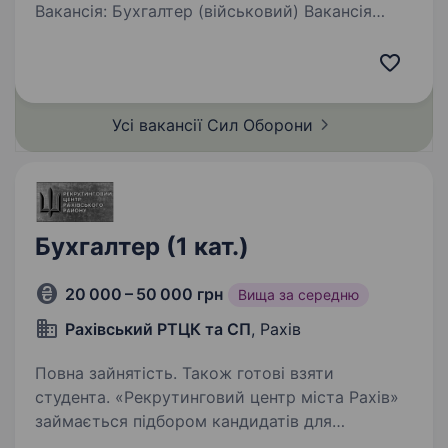
Вакансія: Бухгалтер (військовий) Вакансія
передбачає службу в 3 центрі рекрутингу
Військово-Морських Сил Збройних Сил
України. Підрозділ шукає фахових спеціалістів
з бажанням вдосконалити Збройні Сили
Усі вакансії Сил
Оборони
України! Дистанційний…
Бухгалтер (1 кат.)
20 000 – 50 000 грн
Вища за середню
Рахівський РТЦК та СП
, Рахів
Повна зайнятість. Також готові взяти
студента. «Рекрутинговий центр міста Рахів»
займається підбором кандидатів для
проходження військової служби