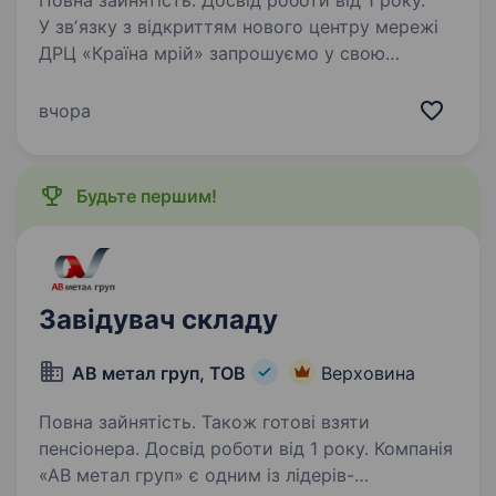
Повна зайнятість. Досвід роботи від 1 року.
У звʼязку з відкриттям нового центру мережі
ДРЦ «Країна мрій» запрошуємо у свою
команду Керівника підрозділу
аніматорів.Що буде входити в обов’язки?
вчора
Організовувати, реалізовувати та відповідати
за проведення тематичних…
Будьте першим!
Завідувач складу
АВ метал груп, ТОВ
Верховина
Повна зайнятість. Також готові взяти
пенсіонера. Досвід роботи від 1 року. Компанія
«АВ метал груп» є одним із лідерів-