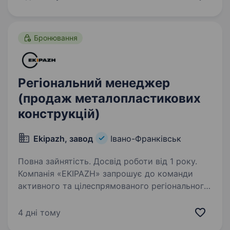
виробники обладнання, машинобудівні
та виробничі компанії. Шукаємо…
Бронювання
Регіональний менеджер
(продаж металопластикових
конструкцій)
Ekipazh, завод
Івано-Франківськ
Повна зайнятість. Досвід роботи від 1 року.
Компанія «EKIPAZH» запрошує до команди
активного та цілеспрямованого регіонального
менеджера для розвитку продажів
металопластикових та алюмінієвих
4 дні тому
конструкцій у Івано-Франківській області