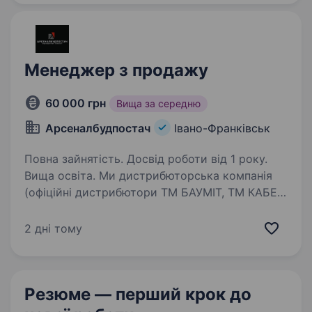
Менеджер з продажу
60 000 грн
Вища за середню
Арсеналбудпостач
Івано-Франківськ
Повна зайнятість. Досвід роботи від 1 року.
Вища освіта. Ми дистрибюторська компанія
(офіційні дистрибютори ТМ БАУМІТ, ТМ КАБЕ)
з великими складськими площами в Івано-
Франківську та офісом, а незабаром і
2 дні тому
фірмінним ПЕРШИМ магазином цілої мережі
будівельних центрів комплектування…
Резюме — перший крок
до