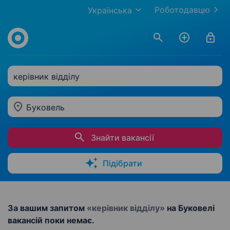
Роботодавцю
Українська
керівник відділу
Буковель
Знайти вакансії
Підібрати
За вашим запитом
«керівник відділу»
на Буковелі
вакансій поки немає.