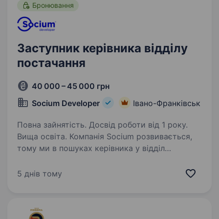
Бронювання
Заступник керівника відділу
постачання
40 000 – 45 000 грн
Socium Developer
Івано-Франківськ
Повна зайнятість. Досвід роботи від 1 року.
Вища освіта. Компанія Socium розвивається,
тому ми в пошуках керівника у відділ
постачання! Вимоги: Вища освіта; Досвід
роботи на керівній посаді ; Досвід роботи у
5 днів тому
відділі постачання ; Бажання навчатись,
та розвиватись;…