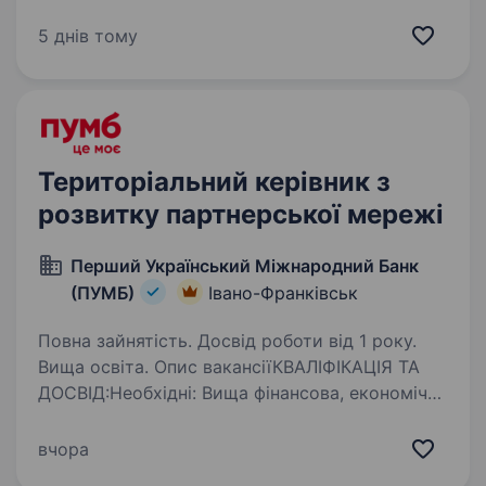
постачальників металопрокату в Україні.
Ми працюємо з 2009 року і вже маємо понад
5 днів тому
270 металосервісних центрів і більш ніж 25
філій та 2000+ позицій. Компанія постійно…
Територіальний керівник з
розвитку партнерської мережі
Перший Український Міжнародний Банк
(ПУМБ)
Івано-Франківськ
Повна зайнятість. Досвід роботи від 1 року.
Вища освіта. Опис вакансіїКВАЛІФІКАЦІЯ ТА
ДОСВІД:Необхідні: Вища фінансова, економічна
або юридична освіта; Досвід роботи від 6-ти
місяців в Роздрібному бізнесі; Хороші навички
вчора
комунікацій та продажів; Ваша роль: …