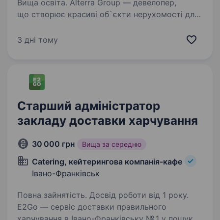
Вища освіта. Alterra Group — девелопер,
що створює красиві об`єкти нерухомості для
лідерів нової формації. Компанія автор 9
девелоперських проєктів ввела
3 дні тому
в експлуатацію понад 140 тис. м2 в пайплайні
проєктів на 416 300 м2. …
Старший адміністратор
закладу доставки харчування
30 000 грн
Вища за середню
Catering, кейтерингова компанія-кафе
Івано-Франківськ
Повна зайнятість. Досвід роботи від 1 року.
E2Go — сервіс доставки правильного
харчування в Івано-Франківську № 1 у пошуку