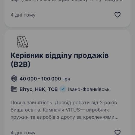
свого найкращого старшого адміністротора
Ми пропонуємо корисне збалансоване
4 дні тому
та здорове харчування на виніс
та з доставкою Шукаємо у свою…
Керівник відділу продажів
(В2В)
40 000 – 100 000 грн
Вітус, НВК, ТОВ
Івано-Франківськ
Повна зайнятість. Досвід роботи від 2 років.
Вища освіта. Компанія VITUS— виробник
пружин та виробів з дроту за кресленнями
та технічними завданнями клієнтів. Основні
клієнти — промислові підприємства,
4 дні тому