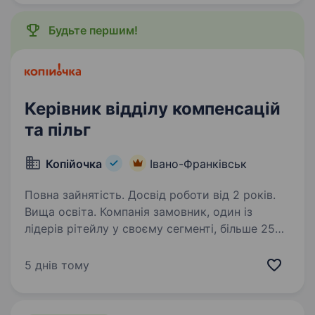
Обов’язки: розвиток та…
Будьте першим!
Керівник відділу компенсацій
та пільг
Копійочка
Івано-Франківськ
Повна зайнятість. Досвід роботи від 2 років.
Вища освіта. Компанія замовник, один із
лідерів рітейлу у своєму сегменті, більше 2500
тис. співробітників запрошує до своєї команди
КЕРІВНИКА ПІЛЬГ ТА КОМПЕНСАЦІЙ. Наш
5 днів тому
кандидат: Має аналітичне та системне
мислення Орієнтований…