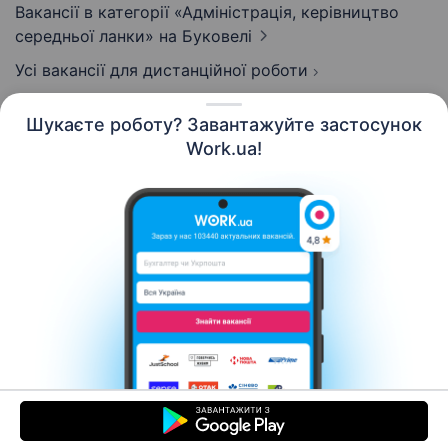
Вакансії в категорії «Адмiнiстрацiя, керівництво
середньої ланки»
на Буковелі
Усі вакансії для дистанційної роботи
Шукаєте роботу? Завантажуйте застосунок
Work.ua!
Українська
Ресурси
Контакти
Про нас
Кар’єра
Новини Work.ua
Допомога
Умови використання
Роботодавцю