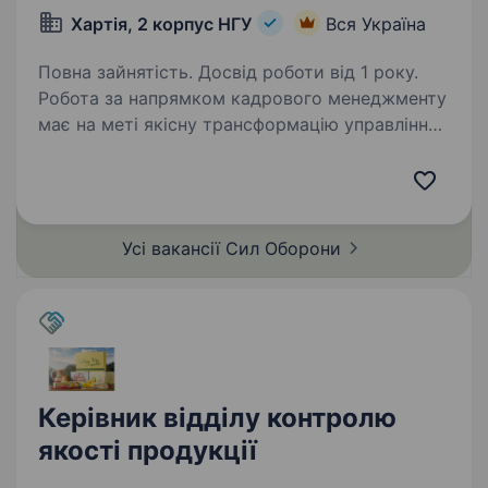
Хартія, 2 корпус НГУ
Вся Україна
Повна зайнятість. Досвід роботи від 1 року.
Робота за напрямком кадрового менеджменту
має на меті якісну трансформацію управління
людським капіталом у війську: побудувати
прозору та ефективну систему добору
офіцерів, сержантів і солдатів, що базується
на аналізі…
Усі вакансії Сил
Оборони
Керівник відділу контролю
якості продукції