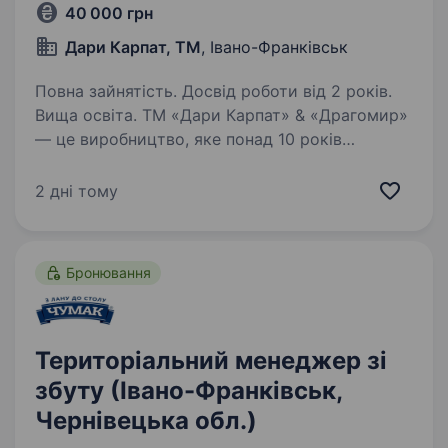
40 000 грн
Дари Карпат, ТМ
, Івано-Франківськ
Повна зайнятість. Досвід роботи від 2 років.
Вища освіта. ТМ «Дари Карпат» & «Драгомир»
— це виробництво, яке понад 10 років
спеціалізується на створенні масло-жирової
продукції твердого сиру та сирного продукту,
2 дні тому
молока, кефіру, сметани, сметанного продукту
та кисломолочного…
Бронювання
Територіальний менеджер зі
збуту (Івано-Франківськ,
Чернівецька обл.)