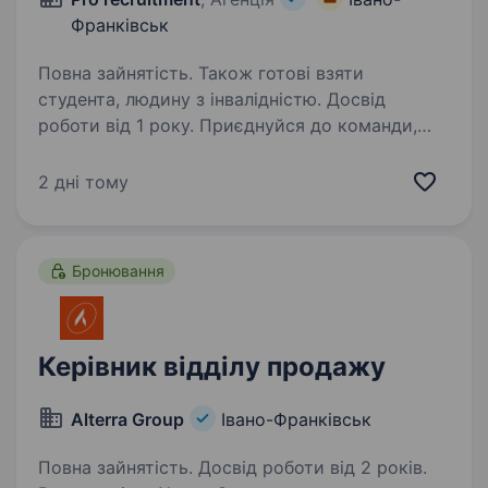
Франківськ
Повна зайнятість. Також готові взяти
студента, людину з інвалідністю. Досвід
роботи від 1 року. Приєднуйся до команди,
що виробляє роботизовані комплекси, які
допомагають нашим військовим. Це не просто
2 дні тому
робота — це можливість робити свій внесок
у захист країни, працюючи в надійному тилу.
Ми в пошуку досвідченого…
Бронювання
Керівник відділу продажу
Alterra Group
Івано-Франківськ
Повна зайнятість. Досвід роботи від 2 років.