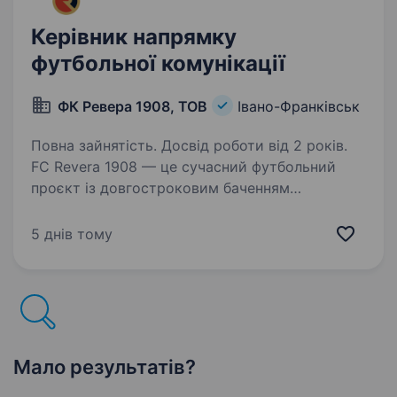
Керівник напрямку
футбольної комунікації
ФК Ревера 1908, ТОВ
Івано-Франківськ
Повна зайнятість. Досвід роботи від 2 років.
FC Revera 1908 — це сучасний футбольний
проєкт із довгостроковим баченням
та амбіцією побудувати системний і фінансово
стабільний клуб нового типу. Ми розвиваємо:
5 днів тому
повноцінну дитячу академію (усі вікові
категорії)…
Мало результатів?