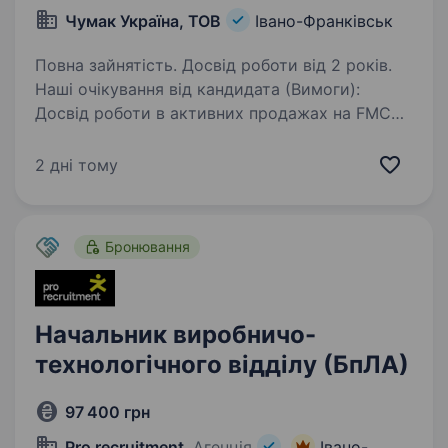
Чумак Україна, ТОВ
Івано-Франківськ
Повна зайнятість. Досвід роботи від 2 років.
Наші очікування від кандидата (Вимоги):
Досвід роботи в активних продажах на FMCG-
ринку від 3 років (обов'язково). Успішний
досвід управління торговою командою,
2 дні тому
навчання та розвитку підлеглих. Досвід
роботи…
Бронювання
Начальник виробничо-
технологічного відділу (БпЛА)
97 400 грн
Pro recruitment
, Агенція
Івано-