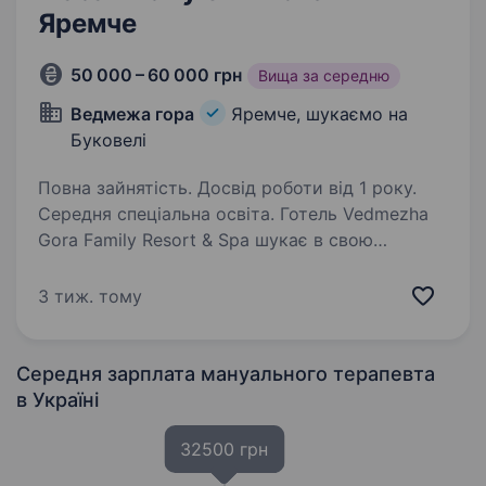
Яремче
50 000 – 60 000 грн
Вища за середню
Ведмежа гора
Яремче, шукаємо на
Буковелі
Повна зайнятість. Досвід роботи від 1 року.
Середня спеціальна освіта. Готель Vedmezha
Gora Family Resort & Spa шукає в свою
команду майстра з масажу. Ми пропонуємо:
високий рівень зарплати ставка + % від
3 тиж. тому
масажних та спа послуг зручний графік
роботи безкоштовне проживання
та харчування…
Середня зарплата мануального терапевта
в Україні
32500 грн