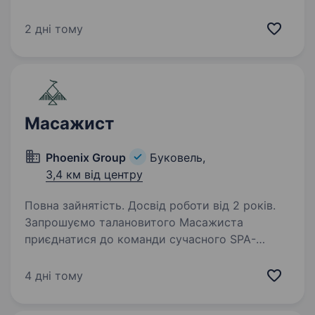
молодий, але вже ефективний підрозділ, який
бореться за мир і безпеку України. Наше
2 дні тому
головне завдання — захищати наших людей і
країну,…
Масажист
Phoenix Group
Буковель,
3,4 км від центру
Повна зайнятість. Досвід роботи від 2 років.
Запрошуємо талановитого Масажиста
приєднатися до команди сучасного SPA-
простору у серці Карпат. Ми створюємо
атмосферу глибокого відновлення, релаксу
4 дні тому
та турботи про гостей та шукаємо майстра,
який поділяє цінності…