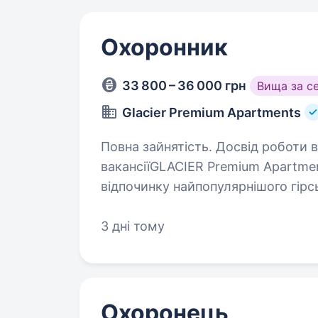
Охоронник
33 800 – 36 000 грн
Вища за с
Glacier Premium Apartments
Повна зайнятість. Досвід роботи від 
вакансіїGLACIER Premium Apartme
відпочинку найпопулярнішого гірс
це новий рівень гостинності і ком
який…
3 дні тому
Охоронець