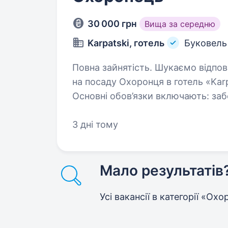
30 000 грн
Вища за середню
Karpatski, готель
Буковель
Повна зайнятість. Шукаємо відповідального та надійного кандидата
на посаду Охоронця в готель «Karp
Основні обов’язки включають: заб
готелю, реагування на будь-які…
3 дні тому
Мало результатів
Усі вакансії в категорії «Ох