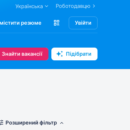
Роботодавцю
Українська
містити
резюме
Увійти
Знайти вакансії
Підібрати
Розширений фільтр