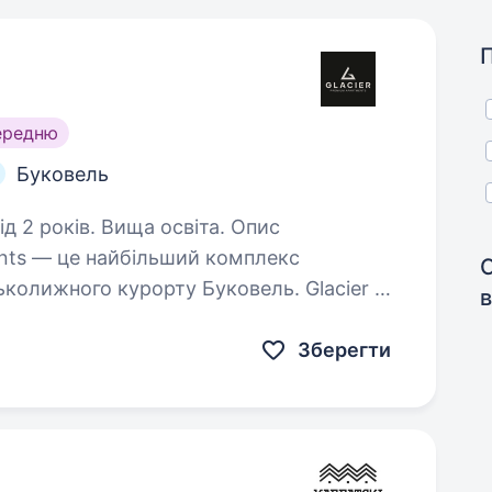
ередню
Буковель
2 років. Вища освіта. Опис
nts — це найбільший комплекс
ьколижного курорту Буковель. Glacier —
в
форту, сучасний дизайн у кожній деталі,
Зберегти