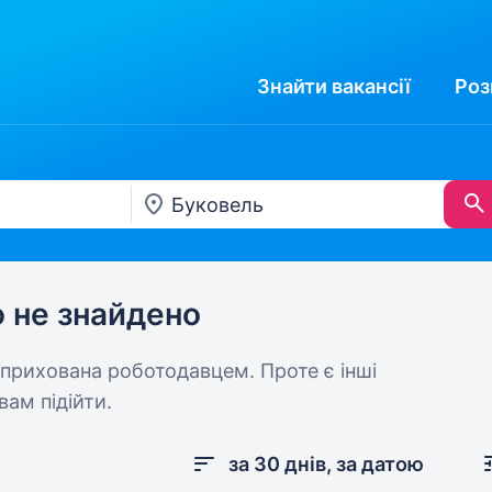
Знайти
вакансії
Роз
ю не знайдено
 прихована роботодавцем. Проте є інші
вам підійти.
за 30 днів, за датою