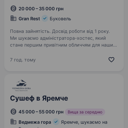
20 000 – 35 000 грн
Gran Rest
Буковель
Повна зайнятість. Досвід роботи від 1 року.
Ми шукаємо адміністратора-хостес, який
стане першим привітним обличчям для наших
гостей, допомагатиме організовувати їхній
відпочинок та забезпечуватиме комфорт під
7 год. тому
час перебування у нашому комплексі.
Що входить…
Сушеф в Яремче
45 000 – 55 000 грн
Вища за середню
Ведмежа гора
Яремче, шукаємо на