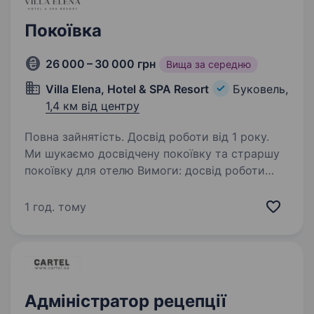
Покоївка
26 000 – 30 000 грн
Вища за середню
Villa Elena, Hotel & SPA Resort
Буковель,
1,4 км від центру
Повна зайнятість. Досвід роботи від 1 року.
Ми шукаємо досвідчену покоївку та страршу
покоївку для отелю Вимоги: досвід роботи
старшою покоївкою від 1 року вміння
керувати командою та розподіляти завдання
1 год. тому
увага до деталей та бажання зобезпечити
високу…
Адміністратор рецепції