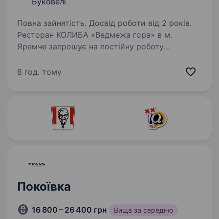
Буковелі
Повна зайнятість. Досвід роботи від 2 років.
Ресторан КОЛИБА «Ведмежа гора» в м.
Яремче запрошує на постійну роботу
досвідченого Су-шефа. Ми пропонуємо
зручний графік роботи, офіційне
8 год. тому
працевлаштування, харчування та проживання,
високий рівень заробітної платні…
Покоївка
16 800 – 26 400 грн
Вища за середню