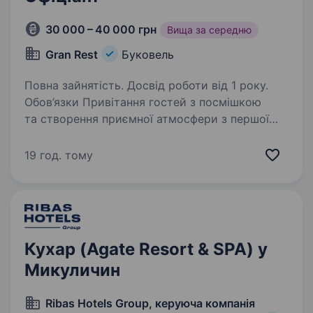
30 000 – 40 000 грн
Вища за середню
Gran Rest
Буковель
Повна зайнятість. Досвід роботи від 1 року.
Обов’язки Привітання гостей з посмішкою
та створення приємної атмосфери з першої
хвилини їхнього візиту Обслуговування гостей
відповідно до стандартів сервісу Підтримка
19 год. тому
чистоти столів та залу Взаємодія…
Кухар (Agate Resort & SPA) у
Микуличин
Ribas Hotels Group, керуюча компанія