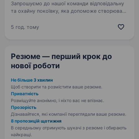
Запрошуємо до нашої команди відповідальну
та охайну покоївку, яка допоможе створювати
ідеальний комфорт для наших гостей. Вимоги:
відповідальність та уважність до деталей;
5 год. тому
охайність та бажання працювати; …
Резюме — перший крок
до
нової роботи
Не більше 3 хвилин
Щоб створити та розмістити ваше
резюме.
Приватність
Розміщуйте анонімно, і ніхто вас не впізнає.
Прозорість
Дізнавайтеся, які компанії переглядали ваше резюме.
8 пропозицій щотижня
В середньому отримують шукачі з резюме і обирають
найкращі.