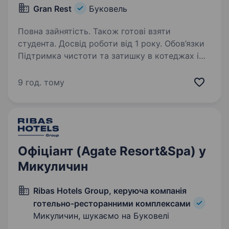
Gran Rest
Буковель
Повна зайнятість. Також готові взяти
студента. Досвід роботи від 1 року. Обов’язки
Підтримка чистоти та затишку в котеджах і
загальних приміщеннях комплексу.
Прибирання котеджів після виїзду гостей і
9 год. тому
підготовка їх до наступного заселення.
Дотримання стандартів чистоти
та санітарних…
Офіціант (Agate Resort&Spa) у
Микуличин
Ribas Hotels Group, керуюча компанія
готельно-ресторанними комплексами
Микуличин, шукаємо на Буковелі