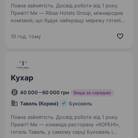
Повна зайнятість. Досвід роботи від 1 року.
Привіт! Ми — Ribas Hotels Group, міжнародна
компанія, що будує найкращу мережу готелів і
ресторанних комплексів з українським
сервісом світового рівня. Наші проєкти —
10 год. тому
це не просто місця для відпочинку,
а справжні…
Кухар
40 000 – 60 000 грн
Вища за середню
Тавель (Корені)
Буковель
Повна зайнятість. Досвід роботи від 1 року.
Привіт! Ми — команда ресторану «КОРЕНІ»,
готель Тавель, у самому серці Буковель і