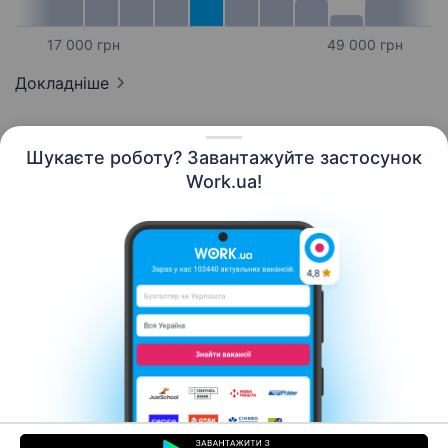
17 000 грн
49 000 грн
Докладніше
Шукаєте роботу? Завантажуйте застосунок
Work.ua!
Українська
Ресурси
Контакти
Про нас
Кар’єра
Новини Work.ua
Допомога
Умови використання