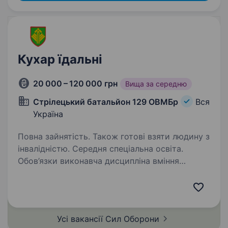
Кухар їдальні
20 000 – 120 000 грн
Вища за середню
Cтрілецький батальйон 129 ОВМБр
Вся
Україна
Повна зайнятість. Також готові взяти людину з
інвалідністю. Середня спеціальна освіта.
Обов’язки виконавча дисципліна вміння
готувати смачну й повноцінну їжу, постійне
вдосконалення кулінарних знань і підвищення
власної кваліфікації виконання правил
первинної та теплової обробки продуктів,
Усі вакансії Сил
Оборони
а також…