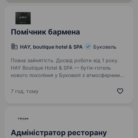
Помічник бармена
HAY, boutique hotel & SPA
Буковель
Повна зайнятість. Досвід роботи від 1 року.
HAY Boutique Hotel & SPA — бутік-готель
нового покоління у Буковелі з атмосферним
Lobby Bar, який став простором зустрічей,
спілкування та сучасної коктейльної культури
7 год. тому
для гостей. Бар працює за концепцією Fresh…
Адміністратор ресторану