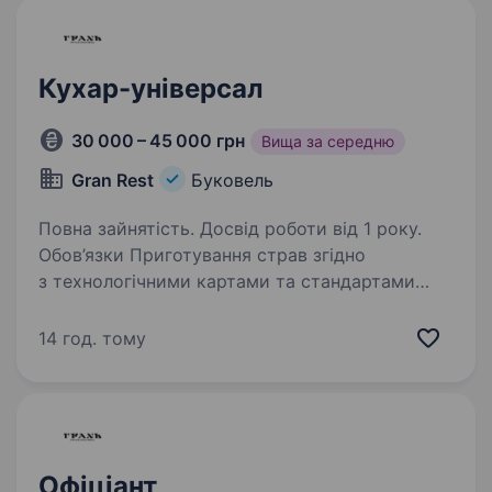
Кухар-універсал
30 000 – 45 000 грн
Вища за середню
Gran Rest
Буковель
Повна зайнятість. Досвід роботи від 1 року.
Обов’язки Приготування страв згідно
з технологічними картами та стандартами
ресторану Забезпечення якості страв
Дотримання санітарних норм Брати участь
14 год. тому
у розробці меню та оптимізації виробничих
процесів…
Офіціант