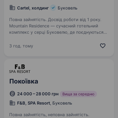
Cartel, холдинг
Буковель
Повна зайнятість. Досвід роботи від 1 року.
Mountain Residence — сучасний готельний
комплекс у серці Буковелю, де поєднуються
комфорт, сервіс та атмосфера відпочинку
преміум-рівня. Ми створюємо простір, у який
3 год. тому
гості хочуть повертатися, та запрошуємо
в команду…
Покоївка
24 000 – 28 000 грн
Вища за середню
F&B, SPA Resort
, Буковель
Повна зайнятість, неповна зайнятість.