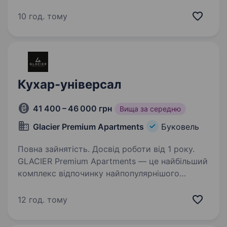
зараз шукаємо талановитих та відповідальних
кухарів, які люблять свою справу та хочуть
10 год. тому
працювати у сильній команді сучасного
ресторану…
Кухар-універсал
41 400 – 46 000 грн
Вища за середню
Glacier Premium Apartments
Буковель
Повна зайнятість. Досвід роботи від 1 року.
GLACIER Premium Apartments — це найбільший
комплекс відпочинку найпопулярнішого
гірськолижного курорту Буковель. Glacier —
це новий рівень гостинності і комфорту,
12 год. тому
сучасний дизайн у кожній деталі, який
створений…