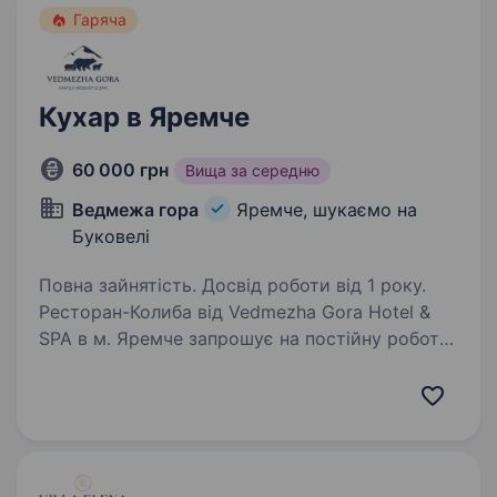
Гаряча
Кухар в Яремче
60 000 грн
Вища за середню
Ведмежа гора
Яремче, шукаємо на
Буковелі
Повна зайнятість. Досвід роботи від 1 року.
Ресторан-Колиба від Vedmezha Gora Hotel &
SPA в м. Яремче запрошує на постійну роботу
досвідчених кухарів. Ми пропонуємо зручний
графік, офіційне працевлаштування,
харчування та проживання за рахунок
роботодавця,…