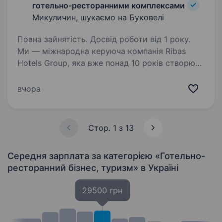
готельно-ресторанними комплексами
Микуличин, шукаємо на Буковелі
Повна зайнятість. Досвід роботи від 1 року.
Ми — міжнародна керуюча компанія Ribas
Hotels Group, яка вже понад 10 років створює
та управляє готелями, де сервіс — це стиль
життя. Запрошуємо до нашої команди Кухаря
вчора
(універсал, горячий, холодний процеси)
до нового…
Стор. 1 з 13
Середня зарплата за категорією «Готельно-
ресторанний бізнес, туризм»
в Україні
29500 грн