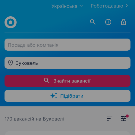
Роботодавцю
Українська
Посада або компанія
Буковель
Знайти вакансії
Підібрати
170 вакансій
на Буковелі