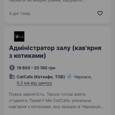
перейти на вищий рівень, керувати
процесами, але боїшся потонути в обсягах
завдань великих супермаркетів? Або,
4 дні тому
можливо, Ти маєш крутий досвід у торгівлі й
відчуваєш, що вже готовий (а)…
Адміністратор залу (кав'ярня
з котиками)
16 800 – 20 160 грн
CatCafe (Кеткафе, ТОВ)
Черкаси,
0,3 км від центру
Повна зайнятість. Також готові взяти
студента. Привіт! Ми CatCafe, унікальна
кавʼярня з котиками, яка працює в Черкасах
вже 10 років, де поєднуються затишок, кава