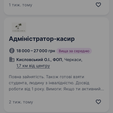
та котики Якщо ти любиш котиків і
1 тиж. тому
спілкуватися, хочеш працювати в дружньому
колективі та бути…
Адміністратор-касир
18 000 – 27 000 грн
Вища за середню
Кисловський О.І., ФОП
, Черкаси,
1,7 км від центру
Повна зайнятість. Також готові взяти
студента, людину з інвалідністю. Досвід
роботи від 1 року. Вимоги: Якщо ти активний
та комунікабельний, відповідальний тобі
подобається робота з людьми, готовий
2 тиж. тому
вчитися чомусь новому, тобі цікавий світ