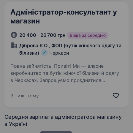
дитячих іграшок, запрошуємо тебе до нас
на роботу! Все покажемо та навчимо!…
Адміністратор-консультант у
магазин
20 400 – 26 700 грн
Вища за середню
Діброва Є.О., ФОП (бутік жіночого одягу та
білизни)
Черкаси
Повна зайнятість. Привіт! Ми — власне
виробництво та бутік жіночої білизни й одягу
в Черкасах. Запрошуємо приєднатися
до нашої дружньої команди на посаду
адміністратора-консультанта у магазин.
3 тиж. тому
Що ти будеш робити: Вітати та допомагати…
Середня зарплата адміністратора магазину
в Україні