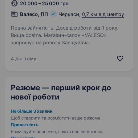
20 000 – 25 000 грн
Валесо, ПП
Черкаси,
0,7 км від центру
Повна зайнятість. Досвід роботи від 1 року.
Вища освіта. Магазин-салон «VALESO»
запрошує на роботу Завідувача
магазином(продаж домашнього освітлення
та сантехніки). Наші очікування від кандидата
4 дні тому
(ми віримо у твій потенціал): Ти маєш досвід
роботи в торгівлі (знаєш…
Резюме — перший крок
до
нової роботи
Не більше 3 хвилин
Щоб створити та розмістити ваше
резюме.
Приватність
Розміщуйте анонімно, і ніхто вас не впізнає.