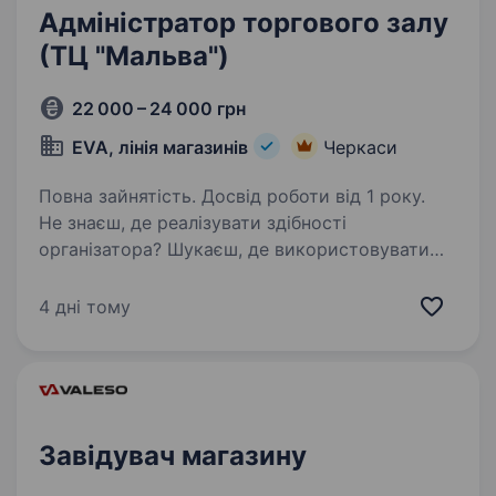
Адміністратор торгового залу
(ТЦ "Мальва")
22 000 – 24 000 грн
EVA, лінія магазинів
Черкаси
Повна зайнятість. Досвід роботи від 1 року.
Не знаєш, де реалізувати здібності
організатора? Шукаєш, де використовувати
вміння спілкуватися з людьми? Ласкаво
просимо на посаду адміністратора в магазині
4 дні тому
EVA! Для роботи потрібно: Середня, середньо-
спеціальна…
Завідувач магазину