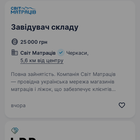
Завідувач складу
25 000 грн
Світ Матраців
Черкаси,
5,6 км від центру
Повна зайнятість. Компанія Світ Матраців
— провідна українська мережа магазинів
матраців і ліжок, що забезпечує клієнтів
високоякісними та комфортними рішеннями
для сну, запрошує в свою команду завідувача
вчора
складом. Ваші обов’язки:…