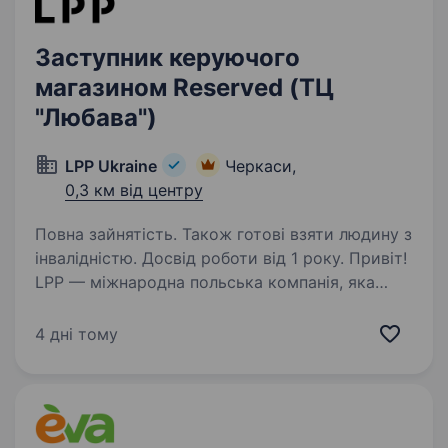
Заступник керуючого
магазином Reserved (ТЦ
"Любава")
LPP Ukraine
Черкаси,
0,3 км від центру
Повна зайнятість. Також готові взяти людину з
інвалідністю. Досвід роботи від 1 року. Привіт!
LPP — міжнародна польська компанія, яка
понад 30 років успішно працює у сфері моди,
роздрібної торгівлі та є однією з тих,
4 дні тому
що найбільш динамічно розвивається.
Ми керуємо п’ятьма впізнаваними брендами:
Reserved,…