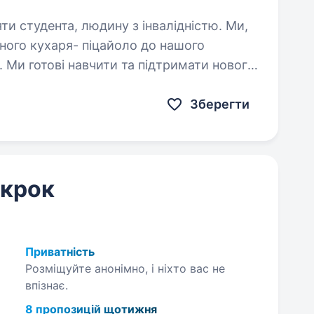
и студента, людину з інвалідністю. Ми,
йного кухаря- піцайоло до нашого
. Ми готові навчити та підтримати нового
 немає попереднього досвіду або освіти…
Зберегти
 крок
Приватність
Розміщуйте анонімно, і ніхто вас не
впізнає.
8 пропозицій щотижня