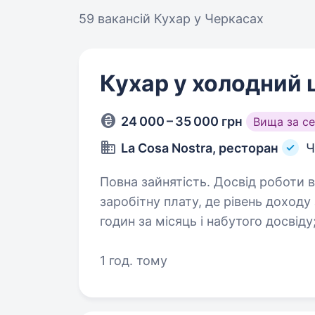
59 вакансій
Кухар у Черкасах
Кухар у холодний 
24 000 – 35 000 грн
Вища за с
La Cosa Nostra, ресторан
Ч
Повна зайнятість. Досвід роботи від 1 року. Ми пропон
заробітну плату, де рівень доходу
годин за місяць і набутого досвіду; дружний колектив; дворазо
харчуванн
1 год. тому