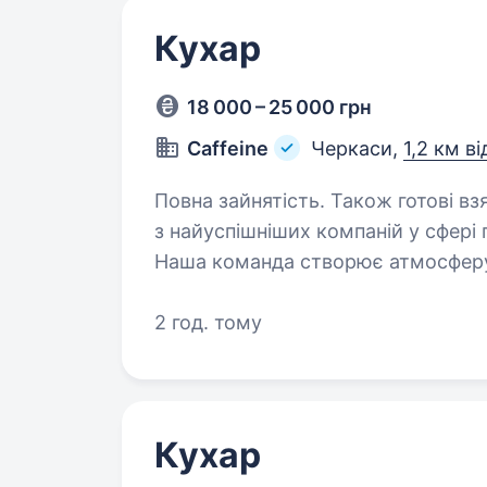
Кухар
18 000 – 25 000 грн
Caffeine
Черкаси,
1,2 км в
Повна зайнятість. Також готові взяти студента. Привіт
з найуспішніших компаній у сфері
Наша команда створює атмосферу
насолодитися смачною їжею та п
2 год. тому
Кухар