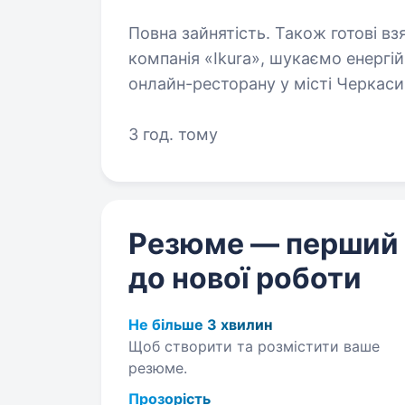
Повна зайнятість. Також готові взят
компанія «Ikura», шукаємо енергі
онлайн-ресторану у місті Черкаси
співробітника, навіть якщо у вас
3 год. тому
Резюме — перший
до нової роботи
Не більше 3 хвилин
Щоб створити та розмістити ваше
резюме.
Прозорість