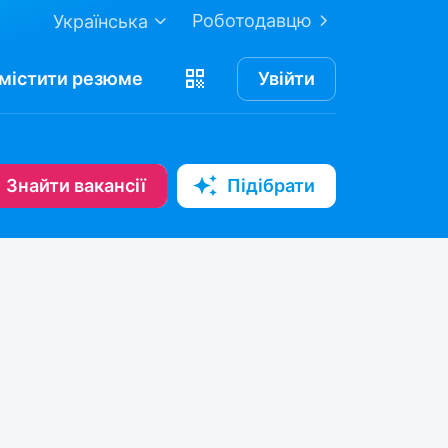
Роботодавцю
Українська
містити
резюме
Увійти
Знайти вакансії
Підібрати