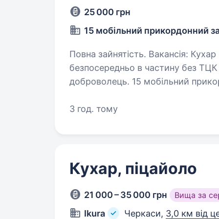
25 000 грн
15 мобільний прикордонний за
Повна зайнятість. Вакансія: Кухар Призов по мобілізації. Ми призиваємо
безпосередньо в частину без ТЦК 
доброволець. 15 мобільний прико
відповідального та енергійного…
3 год. тому
Кухар, піцайоло
21 000 – 35 000 грн
Вища за с
Ikura
Черкаси,
3,0 км від ц