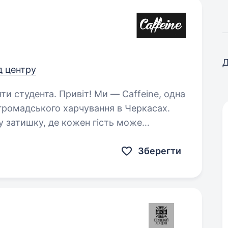
Д
ід центру
! Ми — Caffeine, одна
 громадського харчування в Черкасах.
 затишку, де кожен гість може
риємним сервісом. Ми шукаємо…
Зберегти