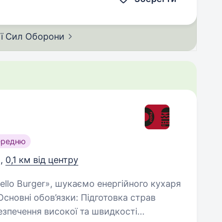
ії Сил
Оборони
ередню
и,
0,1 км від центру
в’язки: Підготовка страв