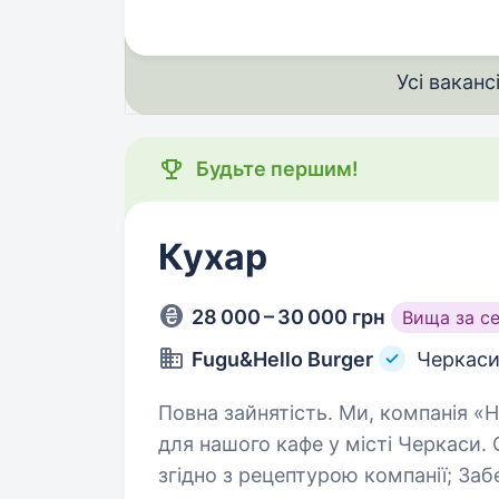
Усі ваканс
Будьте першим!
Кухар
28 000 – 30 000 грн
Вища за с
Fugu&Hello Burger
Черкас
Повна зайнятість. Ми, компанія «Hello Burger», шукаємо енергійного кухаря
для нашого кафе у місті Черкаси. Основні обо
згідно з рецептурою компанії; Забезпечення високої та швидкості