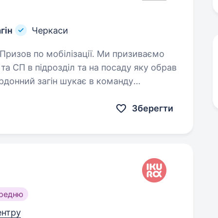
гін
Черкаси
та СП в підрозділ та на посаду яку обрав
рдонний загін шукає в команду
Зберегти
ередню
ентру