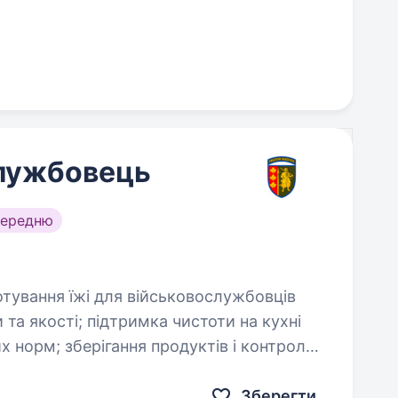
службовець
середню
 чистоти на кухні
ктів і контроль
Зберегти