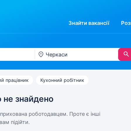
Знайти
вакансії
Роз
ий працівник
Кухонний робітник
ю не знайдено
 прихована роботодавцем. Проте є інші
вам підійти.