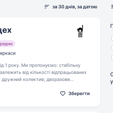
за 30 днів, за датою
цех
ередню
еркаси
уємо: стабільну
 залежить від кількості відпрацьованих
ве
я; розвозка. Вимоги: з досвідом…
Зберегти