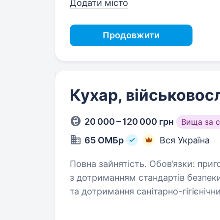
Додати місто
Продовжити
Кухар, військово
20 000 – 120 000 грн
Вища за 
65 ОМБр
Вся Україна
Повна зайнятість. Обов’язки: приготування їжі для військовослужбовців
з дотриманням стандартів безпеки та якості; підтримка
та дотримання санітарно-гігієнічних норм; зберігання проду
за їх свіжістю…