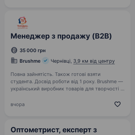
створювати комфорт, безпеку та затишок
у домівках наших клієнтів. Ми спеціалізуємося
на виробництві та встановленні
металопластикових…
Менеджер з продажу (B2B)
35 000 грн
Brushme
Чернівці,
3,9 км від центру
Повна зайнятість. Також готові взяти
студента. Досвід роботи від 1 року. Brushme —
український виробник товарів для творчості із
10-річною історією. Ми активно розвиваємо
національну дистрибуцію та виходимо на
вчора
міжнародні ринки. Шукаємо системного
та драйвового B2B Sales Manager, який…
Оптометрист, експерт з