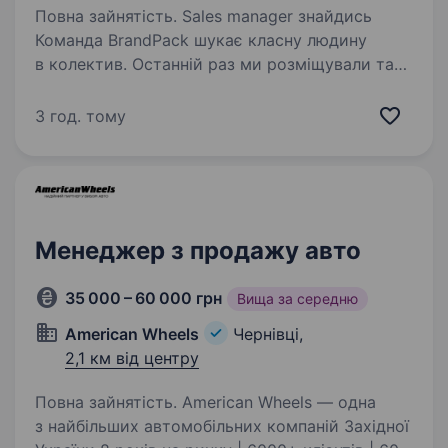
Повна зайнятість. Sales manager знайдись
Команда BrandPack шукає класну людину
в колектив. Останній раз ми розміщували таку
вакансію 2,5 роки назад, а це означає
що працювати з нами комфортно та легко.
3 год. тому
Про вакансію Вашим основним…
Менеджер з продажу авто
35 000 – 60 000 грн
Вища за середню
American Wheels
Чернівці,
2,1 км від центру
Повна зайнятість. American Wheels — одна
з найбільших автомобільних компаній Західної