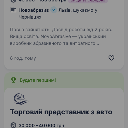
Новоабразив
Львів, шукаємо у
Чернівцях
Повна зайнятість. Досвід роботи від 2 років.
Вища освіта. NovoAbrasive — український
виробник абразивного та витратного
інструменту з 12-річною історією, мережею
200+ дилерів і експортом у 35+ країн світу.
8 год. тому
Ми розвиваємо власне виробництво
та дистрибуцію по Україні й шукаємо…
Будьте першим!
Торговий представник з авто
30 000 – 40 000 грн