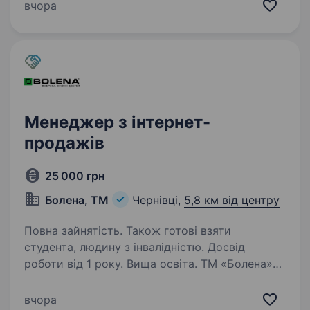
до 35 000 грн + бонуси від продажів
вчора
Ми пропонуємо: Навчання продукції
та технікам…
Менеджер з інтернет-
продажів
25 000 грн
Болена, ТМ
Чернівці,
5,8 км від центру
Повна зайнятість. Також готові взяти
студента, людину з інвалідністю. Досвід
роботи від 1 року. Вища освіта. ТМ «Болена»
— компанія з понад 25-річним досвідом
роботи на ринку України. Наша місія —
вчора