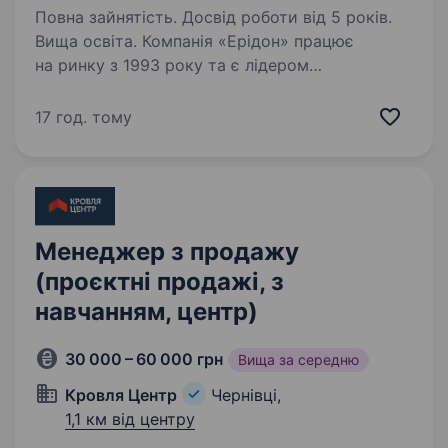
Повна зайнятість. Досвід роботи від 5 років.
Вища освіта. Компанія «Ерідон» працює
на ринку з 1993 року та є лідером
у комплексному забезпеченні
сільськогосподарських підприємств України.
17 год. тому
Ми пропонуємо широкий асортимент
продукції провідних світових брендів: насіння
польових…
Менеджер з продажу
(проєктні продажі, з
навчанням, центр)
30 000 – 60 000 грн
Вища за середню
Кровля Центр
Чернівці,
1,1 км від центру