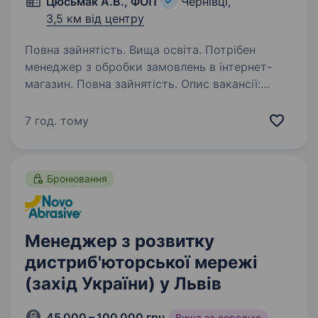
Цюсьмак А.В., ФОП
Чернівці,
3,5 км від центру
Повна зайнятість. Вища освіта. Потрібен
менеджер з обробки замовлень в інтернет-
магазин. Повна зайнятість. Опис вакансії:
Потрібна на роботу менеджер для обробки
замовлень в інтернет-магазин товарів для
7 год. тому
рукоділля. Робота в офісі в районі Черемошу…
Бронювання
Менеджер з розвитку
дистриб'юторської мережі
(захід України) у Львів
45 000 – 100 000 грн
Вища за середню