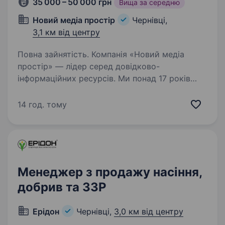
35 000 – 50 000 грн
Вища за середню
Новий медіа простір
Чернівці,
3,1 км від центру
Повна зайнятість. Компанія «Новий медіа
простір» — лідер серед довідково-
інформаційних ресурсів. Ми понад 17 років
активно розвиваємося у 50 містах, маємо
160+ співробітників та 8000+ постійних
14 год. тому
клієнтів. Наш продукт- це List.in.ua…
Менеджер з продажу насіння,
добрив та ЗЗР
Ерідон
Чернівці,
3,0 км від центру