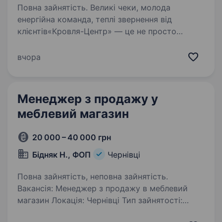
Повна зайнятість. Великі чеки, молода
енергійна команда, теплі звернення від
клієнтів«Кровля-Центр» — це не просто
торгово-виробнича компанія. Ми — компанія
з понад 17-річним досвідом, яка поєднує
вчора
бізнес-успіх з усвідомленим підходом…
Менеджер з продажу у
меблевий магазин
20 000 – 40 000 грн
Бідняк Н., ФОП
Чернівці
Повна зайнятість, неповна зайнятість.
Вакансія: Менеджер з продажу в меблевий
магазин Локація: Чернівці Тип зайнятості:
Повна зайнятість Заробітна плата: від 20 000