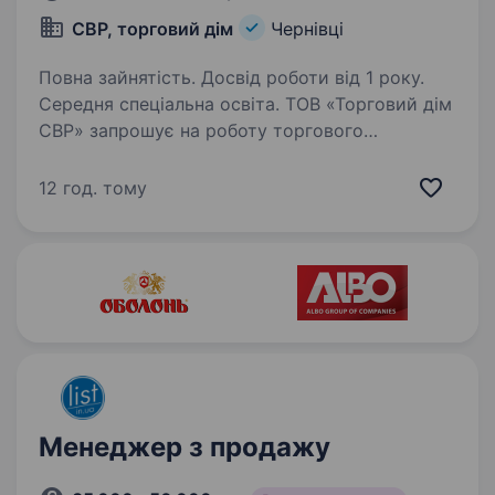
СВР, торговий дім
Чернівці
Повна зайнятість. Досвід роботи від 1 року.
Середня спеціальна освіта. ТОВ «Торговий дім
СВР» запрошує на роботу торгового
представника з власним авто м. Чернівці
та Чернівецька область. Ми є найбільшим
12 год. тому
оптово-роздрібним підприємством зі збуту
систем інженерної сантехніки ТМ «Rozma»,…
Менеджер з продажу