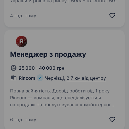
України 8 років на ринку | 6000+ клієнтів | 60+
співробітників | 80% керівників виросли
всередині компанії Ми маємо 2 власні
4 год. тому
автомайданчики у Чернівцях,…
Менеджер з продажу
25 000 – 40 000 грн
Rincom
Чернівці,
2,7 км від центру
Повна зайнятість. Досвід роботи від 1 року.
Rincom — компанія, що спеціалізується
на продажі та обслуговуванні комп’ютерної
техніки, шукає в команду Продавця.
Ми продаємо комплектуючі, збірку та ремонт
6 год. тому
ПК, гарантійний сервіс і додаткові послуги.