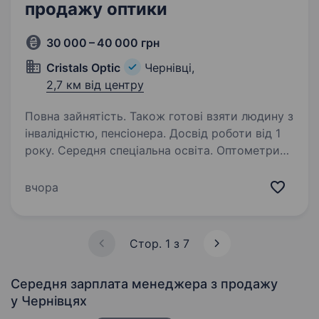
продажу оптики
30 000 – 40 000 грн
Cristals Optic
Чернівці,
2,7 км від центру
Повна зайнятість. Також готові взяти людину з
інвалідністю, пенсіонера. Досвід роботи від 1
року. Середня спеціальна освіта. Оптометрист
/ Експерт з продажу оптикиCristals-Optic —
провідна мережа салонів оптики у Чернівцях,
вчора
шукає оптометриста з навичками продажів.
Кого ми шукаємо?Людину, яка: має досвід
роботи в салоні оптики; професійно…
Стор. 1 з 7
Середня зарплата менеджера з продажу
у Чернівцях