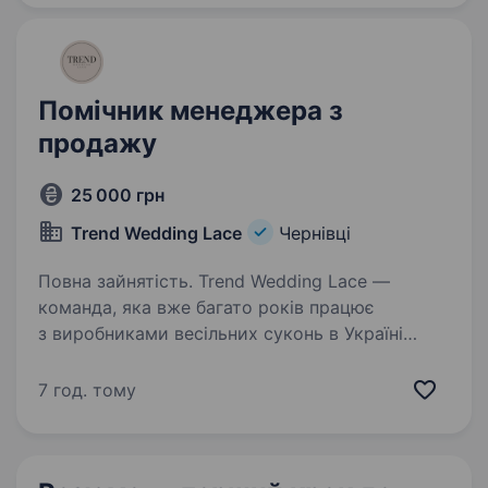
Обов’язки:…
Помічник менеджера з
продажу
25 000 грн
Trend Wedding Lace
Чернівці
Повна зайнятість. Trend Wedding Lace —
команда, яка вже багато років працює
з виробниками весільних суконь в Україні
та за кордоном. Ми постійно розвиваємося,
тому шукаємо відповідальну людину, яка
7 год. тому
стане частиною нашої команди. Що потрібно…