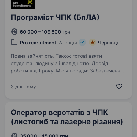
Програміст ЧПК (БпЛА)
60 000 – 109 500 грн
Pro recruitment
, Агенція
Чернівці
Повна зайнятість. Також готові взяти
студента, людину з інвалідністю. Досвід
роботи від 1 року. Місія посади: Забезпечення
безперебійного процесу механічної обробки
шляхом розробки та налаштування
3 дні тому
ефективних керуючих програм для верстатів
із ЧПК, ведення технологічної документації
та постійної оптимізації…
Оператор верстатів з ЧПК
(листогиб та лазерне різання)
35 000 – 45 000 грн