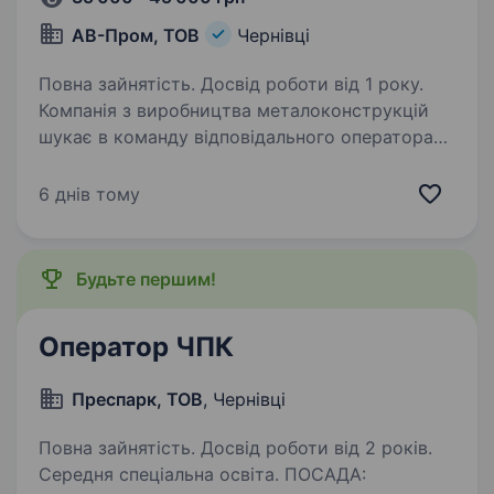
АВ-Пром, ТОВ
Чернівці
Повна зайнятість. Досвід роботи від 1 року.
Компанія з виробництва металоконструкцій
шукає в команду відповідального оператора
верстатів з ЧПК (згинального та лазерного).
Обов’язки: робота на верстатах листогиба
6 днів тому
та лазерного різання металу; запуск
та контроль…
Будьте першим!
Оператор ЧПК
Преспарк, ТОВ
, Чернівці
Повна зайнятість. Досвід роботи від 2 років.
Середня спеціальна освіта. ПОСАДА: