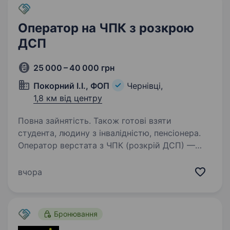
Оператор на ЧПК з розкрою
ДСП
25 000 – 40 000 грн
Покорний І.І., ФОП
Чернівці,
1,8 км від центру
Повна зайнятість. Також готові взяти
студента, людину з інвалідністю, пенсіонера.
Оператор верстата з ЧПК (розкрій ДСП) —
навчаємо з нуля! Шукаємо відповідального
та уважного співробітника в команду! Досвід
вчора
роботи не обов’язковий — ми готові навчити
всього з нуля, головне — твоє бажання
працювати…
Бронювання