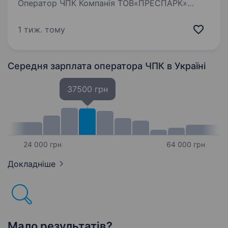
Оператор ЧПК Компанія ТОВ«ПРЕСПАРК»
шукає кваліфікованого та відповідального
працівника на посаду Оператор ЧПК.
1 тиж. тому
Ми спеціалізуємося на механічному
обробленні металевих виробів, ремонті і
технічному обслуговуванні…
Середня зарплата оператора ЧПК
в Україні
37500 грн
24 000 грн
64 000 грн
Докладніше
Мало результатів?