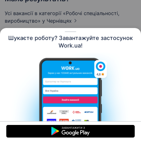
Усі вакансії в категорії «Робочі спеціальності,
виробництво»
у Чернівцях
Шукаєте роботу? Завантажуйте застосунок
Work.ua!
Українська
Ресурси
Контакти
Про нас
Кар’єра
Новини Work.ua
Допомога
Умови використання
Роботодавцю